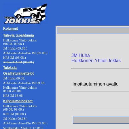
Kolumnit
Tulevia tapahtumia
Hulkkonen Yhtiöt Jokkis
(08.08.-09.08.)
JM-Huha (09.08.)
AD-Center Auto-Din JM (09.08.)
JM Huha
KRS JM (08.08.)
Hulkkonen Yhtiöt Jokkis
X HausUA JM (08.08.)
Tuloksia
Osallistujaluettelot
JM-Huha 09.08.
AD-Center Auto-Din JM 09.08.
Ilmoittautuminen avattu
Hulkkonen Yhtiöt Jokkis
08.08.-09.08.
KRS JM 08.08.
Kilpailumainokset
Hulkkonen Yhtiöt Jokkis
(08.08.-09.08.)
KRS JM (08.08.)
JM-Huha (09.08.)
AD-Center Auto-Din JM (09.08.)
Sorakunkku XXXIII (15.08.)