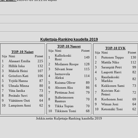
Kuljettaja-Ranking kaudella 2019
TOP-10 Nuoret
TOP-10 EVK
Sija
Nimi
Pisteet
TOP-10 Naiset
Sija
Nimi
Pisteet
Kalliokoski
Sija
Nimi
Pisteet
1
149
1
Puttonen Teppo
130
Roni
1
Alasaari Emilia
225
2
Mattila Niko
112
2
Moilanen Roope
128
2
Hillilä Inka
132
3
Saranpää Petri
99
3
Silvasti Jesse
115
3
Mäkelä Heini
107
4
Laapotti Harri
82
Isotuovola
4
Grönfors Kati
106
4
114
Raudaskoski
Aleksi
5
82
5
Yrjölä Hanna
87
Markku
5
Kuisma Oliver
89
6
Ulmala Minna
80
6
Kukkonen Sami
73
6
Ahonen Aku
86
7
Viita Janika
73
Koivisto Kai-
7
Pirttimaa Joni
79
7
72
Petteri
8
Perätalo Suvi
66
Ikäheimonen
8
70
8
Korhonen Joni
69
9
Väätäinen Outi
64
Rasmus
9
Wiman Joni
64
10
Lampinen Anni
62
9
Tikka Topias
70
10
Ketomäki Toni
62
10
Tikkinen Tomi
68
Jokkis.netin Kuljettaja-Ranking kaudella 2019