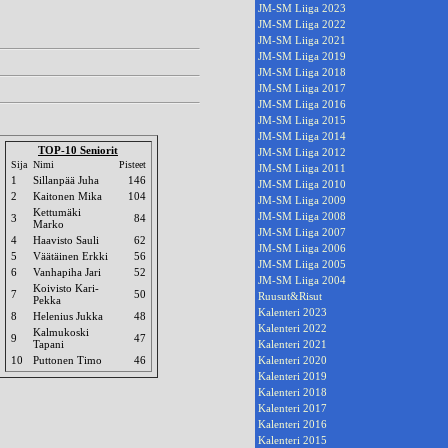
JM-SM Liiga 2023
JM-SM Liiga 2022
JM-SM Liiga 2021
JM-SM Liiga 2019
JM-SM Liiga 2018
JM-SM Liiga 2017
JM-SM Liiga 2016
JM-SM Liiga 2015
JM-SM Liiga 2014
TOP-10 Seniorit
JM-SM Liiga 2012
Sija
Nimi
Pisteet
JM-SM Liiga 2011
1
Sillanpää Juha
146
JM-SM Liiga 2010
2
Kaitonen Mika
104
JM-SM Liiga 2009
Kettumäki
JM-SM Liiga 2008
3
84
Marko
JM-SM Liiga 2007
4
Haavisto Sauli
62
JM-SM Liiga 2006
5
Väätäinen Erkki
56
JM-SM Liiga 2005
6
Vanhapiha Jari
52
JM-SM Liiga 2004
Koivisto Kari-
7
50
Ruusut&Risut
Pekka
Kalenteri 2023
8
Helenius Jukka
48
Kalenteri 2022
Kalmukoski
9
47
Tapani
Kalenteri 2021
10
Puttonen Timo
46
Kalenteri 2020
Kalenteri 2019
Kalenteri 2018
Kalenteri 2017
Kalenteri 2016
Kalenteri 2015