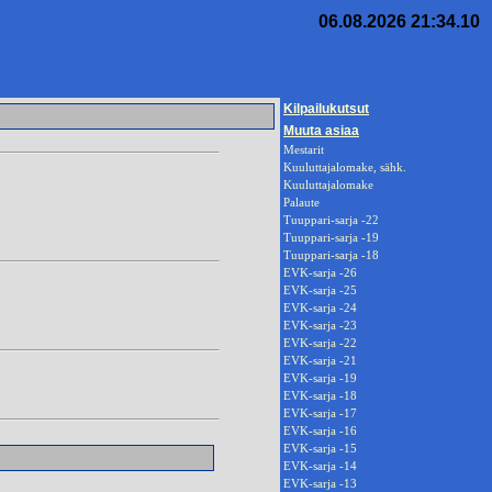
06.08.2026 21:34.10
Kilpailukutsut
Muuta asiaa
Mestarit
Kuuluttajalomake, sähk.
Kuuluttajalomake
Palaute
Tuuppari-sarja -22
Tuuppari-sarja -19
Tuuppari-sarja -18
EVK-sarja -26
EVK-sarja -25
EVK-sarja -24
EVK-sarja -23
EVK-sarja -22
EVK-sarja -21
EVK-sarja -19
EVK-sarja -18
EVK-sarja -17
EVK-sarja -16
EVK-sarja -15
EVK-sarja -14
EVK-sarja -13