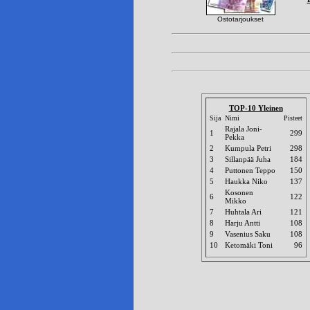
Ostotarjoukset
TOP-10 Yleinen
Sija
Nimi
Pisteet
Rajala Joni-
1
299
Pekka
2
Kumpula Petri
298
3
Sillanpää Juha
184
4
Puttonen Teppo
150
5
Haukka Niko
137
Kosonen
6
122
Mikko
7
Huhtala Ari
121
8
Harju Antti
108
9
Vasenius Saku
108
10
Ketomäki Toni
96