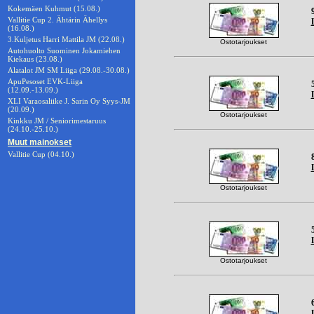
Kokemäen Kuhmut (15.08.)
Vallitie Cup 2. Ähtärin Ähellys
(16.08.)
3.Kuljetus Harri Mattila JM (22.08.)
Ostotarjoukset
Autohuolto Suominen Jokamiehen
Kiekaus (23.08.)
Alatalot JM SM Liiga (29.08.-30.08.)
ApuPesoset EVK-Liiga
(12.09.-13.09.)
XLI Varaosaliike J. Sarin Oy Syys-JM
(20.09.)
Ostotarjoukset
Kinkku JM / Seniorimestaruus
(24.10.-25.10.)
Muut mainokset
Vallitie Cup (04.10.)
Ostotarjoukset
Ostotarjoukset