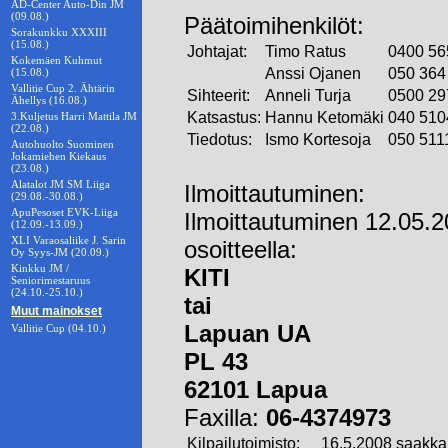
AD-Center Auto-Din JM
(09.08.)
Päätoimihenkilöt:
Sorakunkku XXXIII
(15.08.)
Johtajat:
Timo Ratus
0400 56
Kokemäen Kuhmut
Anssi Ojanen
050 364
(15.08.)
Vallitie Cup 2. Ähtärin
Sihteerit:
Anneli Turja
0500 29
Ähellys (16.08.)
Katsastus:
Hannu Ketomäki
040 510
3.Kuljetus Harri Mattila JM
(22.08.)
Tiedotus:
Ismo Kortesoja
050 511
Autohuolto Suominen
Jokamiehen Kiekaus
(23.08.)
Alatalot JM SM Liiga
Ilmoittautuminen:
(29.08.-30.08.)
ApuPesoset EVK-Liiga
Ilmoittautuminen 12.05.
(12.09.-13.09.)
XLI Varaosaliike J. Sarin
osoitteella:
Oy Syys-JM (20.09.)
Kinkku JM /
KITI
Seniorimestaruus
(24.10.-25.10.)
tai
Muut mainokset
Lapuan UA
Vallitie Cup (04.10.)
PL 43
62101 Lapua
Faxilla:
06-4374973
Kilpailutoimisto:
16.5.2008 saakka