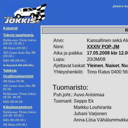
pääsivu
ka
Kolumnit
K
Tulevia tapahtumia
Arvo:
Kansallinen sekä Al
Hulkkonen Yhtiöt Jokkis
(08.08.-09.08.)
Nimi:
XXXIV POP-JM
JM-Huha (09.08.)
Aika ja paikka:
17.05.2008 klo 12.
AD-Center Auto-Din JM
(09.08.)
Lupa:
20/JM/08
KRS JM (08.08.)
Ajettavat luokat:
Yleinen
,
Naiset
,
Nu
X HausUA JM (08.08.)
Tuloksia
Yhteyshenkilö:
Timo Ratus 0400 5
Osallistujaluettelot
JM-Huha 09.08.
Tuomaristo:
AD-Center Auto-Din JM
09.08.
Hulkkonen Yhtiöt Jokkis
Puh.joht.:
Auvo Anisimaa
08.08.-09.08.
Tuomarit:
Seppo Ek
KRS JM 08.08.
Markku Louhiranta
Kilpailumainokset
Hulkkonen Yhtiöt Jokkis
Juhani Varjonen
(08.08.-09.08.)
Anna-Liisa Vähälummukk
KRS JM (08.08.)
JM-Huha (09.08.)