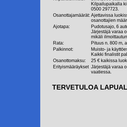
Kilpailupaikalla k
0500 297723.
Osanottajamäärät:
Ajettavissa luokiss
osanottajien mää
Ajotapa:
Pudotusajo, 6 auto
Järjestäjä varaa o
mikäli ilmoittautu
Rata:
Pituus n. 800 m, al
Palkinnot:
Muisto- ja käyttöe
Kaikki finalistit pa
Osanottomaksu:
25 € kaikissa luo
Erityismääräykset
Järjestäjä varaa 
vaatiessa.
TERVETULOA LAPUAL