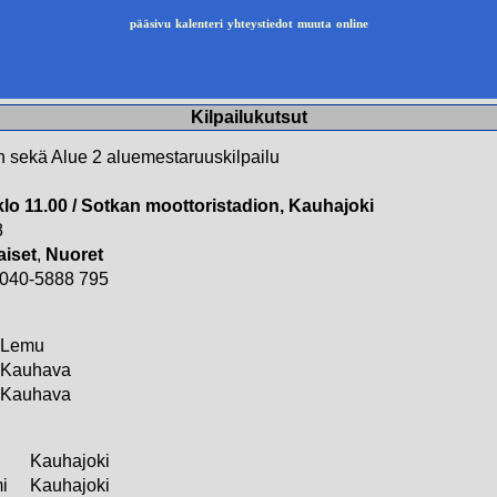
pääsivu
kalenteri
yhteystiedot
muuta
online
Kilpailukutsut
n sekä Alue 2 aluemestaruuskilpailu
klo 11.00 / Sotkan moottoristadion, Kauhajoki
8
aiset
,
Nuoret
, 040-5888 795
Lemu
Kauhava
Kauhava
Kauhajoki
i
Kauhajoki