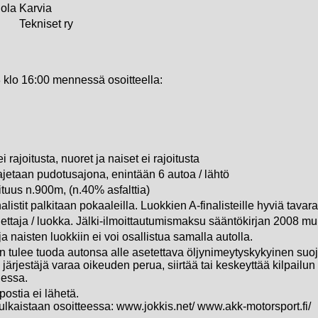
ola
Karvia
Tekniset ry
 klo 16:00 mennessä osoitteella:
i rajoitusta, nuoret ja naiset ei rajoitusta
 ajetaan pudotusajona, enintään 6 autoa / lähtö
tuus n.900m, (n.40% asfalttia)
nalistit palkitaan pokaaleilla. Luokkien A-finalisteille hyviä tavar
ljettaja / luokka. Jälki-ilmoittautumismaksu sääntökirjan 2008 m
a naisten luokkiin ei voi osallistua samalla autolla.
an tulee tuoda autonsa alle asetettava öljynimeytyskykyinen suoj
 järjestäjä varaa oikeuden perua, siirtää tai keskeyttää kilpailu
iessa.
apostia ei lähetä.
julkaistaan osoitteessa: www.jokkis.net/ www.akk-motorsport.fi/