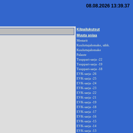
08.08.2026 13:39.37
Kilpailukutsut
Muuta asiaa
Mestarit
Kuuluttajalomake, sähk.
Kuuluttajalomake
Palaute
Tuuppari-sarja -22
Tuuppari-sarja -19
Tuuppari-sarja -18
EVK-sarja -26
EVK-sarja -25
EVK-sarja -24
EVK-sarja -23
EVK-sarja -22
EVK-sarja -21
EVK-sarja -19
EVK-sarja -18
EVK-sarja -17
EVK-sarja -16
EVK-sarja -15
EVK-sarja -14
EVK-sarja -13