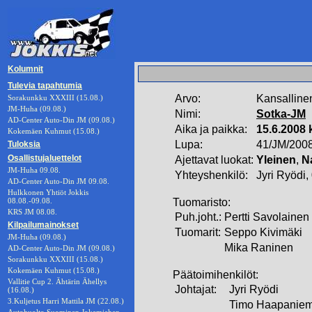
Kolumnit
Tulevia tapahtumia
Arvo:
Kansalline
Sorakunkku XXXIII (15.08.)
JM-Huha (09.08.)
Nimi:
Sotka-JM
AD-Center Auto-Din JM (09.08.)
Aika ja paikka:
15.6.2008 
Kokemäen Kuhmut (15.08.)
Lupa:
41/JM/200
Tuloksia
Osallistujaluettelot
Ajettavat luokat:
Yleinen
,
N
JM-Huha 09.08.
Yhteyshenkilö:
Jyri Ryödi
AD-Center Auto-Din JM 09.08.
Hulkkonen Yhtiöt Jokkis
08.08.-09.08.
Tuomaristo:
KRS JM 08.08.
Puh.joht.:
Pertti Savolainen
Kilpailumainokset
Tuomarit:
Seppo Kivimäki
JM-Huha (09.08.)
Mika Raninen
AD-Center Auto-Din JM (09.08.)
Sorakunkku XXXIII (15.08.)
Kokemäen Kuhmut (15.08.)
Päätoimihenkilöt:
Vallitie Cup 2. Ähtärin Ähellys
Johtajat:
Jyri Ryödi
(16.08.)
3.Kuljetus Harri Mattila JM (22.08.)
Timo Haapaniem