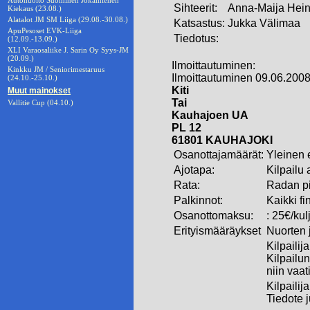
Autohuolto Suominen Jokamiehen
Sihteerit:
Anna-Maija Hein
Kiekaus (23.08.)
Alatalot JM SM Liiga (29.08.-30.08.)
Katsastus:
Jukka Välimaa
ApuPesoset EVK-Liiga
Tiedotus:
(12.09.-13.09.)
XLI Varaosaliike J. Sarin Oy Syys-JM
(20.09.)
Ilmoittautuminen:
Kinkku JM / Seniorimestaruus
Ilmoittautuminen 09.06.2008
(24.10.-25.10.)
Kiti
Muut mainokset
Tai
Vallitie Cup (04.10.)
Kauhajoen UA
PL 12
61801 KAUHAJOKI
Osanottajamäärät:
Yleinen e
Ajotapa:
Kilpailu
Rata:
Radan pi
Palkinnot:
Kaikki fi
Osanottomaksu:
: 25€/ku
Erityismääräykset
Nuorten j
Kilpailij
Kilpailun
niin vaat
Kilpailij
Tiedote 