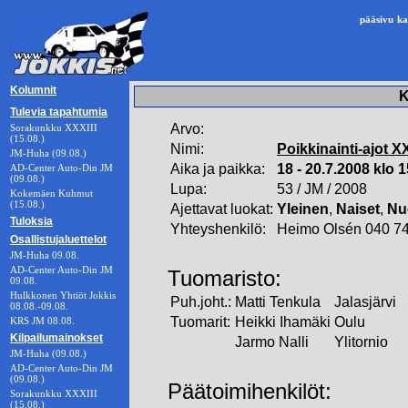
pääsivu
ka
Kolumnit
K
Tulevia tapahtumia
Arvo:
Sorakunkku XXXIII
(15.08.)
Nimi:
Poikkinainti-ajot XX
JM-Huha (09.08.)
Aika ja paikka:
18 - 20.7.2008 klo 1
AD-Center Auto-Din JM
(09.08.)
Lupa:
53 / JM / 2008
Kokemäen Kuhmut
(15.08.)
Ajettavat luokat:
Yleinen
,
Naiset
,
Nu
Tuloksia
Yhteyshenkilö:
Heimo Olsén 040 7
Osallistujaluettelot
JM-Huha 09.08.
AD-Center Auto-Din JM
Tuomaristo:
09.08.
Hulkkonen Yhtiöt Jokkis
Puh.joht.:
Matti Tenkula
Jalasjärvi
08.08.-09.08.
Tuomarit:
Heikki Ihamäki
Oulu
KRS JM 08.08.
Kilpailumainokset
Jarmo Nalli
Ylitornio
JM-Huha (09.08.)
AD-Center Auto-Din JM
(09.08.)
Päätoimihenkilöt:
Sorakunkku XXXIII
(15.08.)