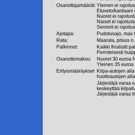
Osanottajamäärät:
Yleinen ei rajoitu
Etuveto/kardaani e
Nuoret ei rajoitus
Naiset ei rajoitust
Seniorit ei rajoitu
Ajotapa:
Pudotusajo, max 8
Rata:
Maarata, pituus n
Palkinnot:
Kaikki finalistit p
Perinteisesti hui
Osanottomaksu:
Nuoret 30 euroa N
Yleinen 35 euroa 
Erityismääräykset
Kilpa-autojen alla
huoltoautojen all
Järjestäjä varaa o
keskeyttää kilpail
Järjestäjä varaa i