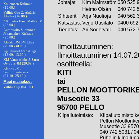
Johtajat:
Kim Malmström
050 525 
Kokemäen Kuhmut
(15.08.)
Heimo Olsén
040 742 
Vallitie Cup 2. Ähtärin
Sihteerit:
Arja Nuolioja
040 562 
Ähellys (16.08.)
3.Kuljetus Harri Mattila JM
Katsastus:
Veijo Uusitalo
0400 692
(22.08.)
Tiedotus:
Ari Södervall
040 572 
Autohuolto Suominen
Jokamiehen Kiekaus
(23.08.)
Alatalot JM SM Liiga
Ilmoittautuminen:
(29.08.-30.08.)
ApuPesoset EVK-Liiga
Ilmoittautuminen 14.07.
(12.09.-13.09.)
XLI Varaosaliike J. Sarin
osoitteella:
Oy Syys-JM (20.09.)
Kinkku JM /
KITI
Seniorimestaruus
(24.10.-25.10.)
tai
Muut mainokset
Vallitie Cup (04.10.)
PELLON MOOTTORIK
Museotie 33
95700 PELLO
Kilpailutoimisto:
Kilpailutoimisto 
Pellon Moottorike
Museotie 33 957
040 742 5031 / 0
Puhelin kilpailup