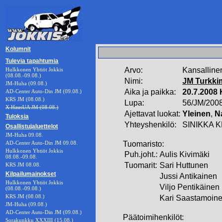
Kolumnit
Tulevia tapahtumia
Arvo:
Kansalline
Hulkkonen Yhtiöt Jokkis
(08.08.-09.08.)
Nimi:
JM Turkki
JM-Huha (09.08.)
Aika ja paikka:
20.7.2008
AD-Center Auto-Din JM (09.08.)
KRS JM (08.08.)
Lupa:
56/JM/200
X HausUA JM (08.08.)
Ajettavat luokat:
Yleinen
,
N
Tuloksia
Yhteyshenkilö:
SINIKKA 
Osallistujaluettelot
JM-Huha 09.08.
AD-Center Auto-Din JM 09.08.
Tuomaristo:
Hulkkonen Yhtiöt Jokkis
Puh.joht.:
Aulis Kivimäki
08.08.-09.08.
Tuomarit:
Sari Huttunen
KRS JM 08.08.
Kilpailumainokset
Jussi Antikainen
Hulkkonen Yhtiöt Jokkis
Viljo Pentikäinen
(08.08.-09.08.)
KRS JM (08.08.)
Kari Saastamoin
JM-Huha (09.08.)
AD-Center Auto-Din JM (09.08.)
Päätoimihenkilöt:
Sorakunkku XXXIII (15.08.)