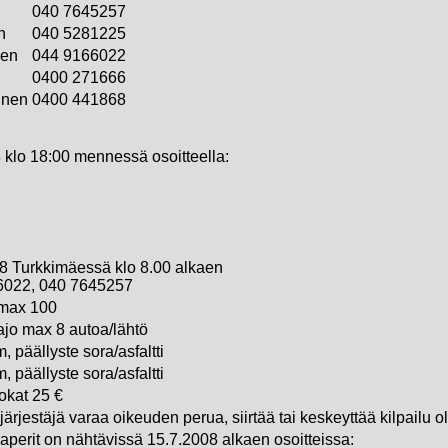
040 7645257
n
040 5281225
nen
044 9166022
0400 271666
inen
0400 441868
 klo 18:00 mennessä osoitteella:
8 Turkkimäessä klo 8.00 alkaen
6022, 040 7645257
 max 100
jo max 8 autoa/lähtö
, päällyste sora/asfaltti
, päällyste sora/asfaltti
okat 25 €
järjestäjä varaa oikeuden perua, siirtää tai keskeyttää kilpailu 
paperit on nähtävissä 15.7.2008 alkaen osoitteissa: