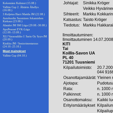
Johtajat:
Sinikka Kröger
Kokemäen Kuhmut (15.08.)
Vallitie Cup 2. Ähtärin Ähellys
Veikko Hyvärine
(16.08.)
Sihteerit:
Markku Kokkari
3.Kuljetus Harri Mattila JM (22.08.)
Autohuolto Suominen Jokamiehen
Katsastus:
Taisto Kröger
Kiekaus (23.08.)
Tiedotus:
Markku Hakkara
Alatalot JM SM Liiga (29.08.-30.08.)
ApuPesoset EVK-Liiga
(12.09.-13.09.)
Ilmoittautuminen:
XLI Varaosaliike J. Sarin Oy Syys-JM
Ilmoittautuminen 14.07.2008
(20.09.)
Kinkku JM / Seniorimestaruus
KITI
(24.10.-25.10.)
Tai
Muut mainokset
Koillis-Savon UA
Vallitie Cup (04.10.)
PL 40
71201 Tuusniemi
Kilpailutoimisto:
20.7.200
044 916
Osanottajamäärät:
Yleinen
Ajotapa:
Pudotusa
Rata:
n. 1000 m
Palkinnot:
n. 1000 m
Osanottomaksu:
Kaikki lu
Erityismääräykset
Kilpailun
Kilpailu