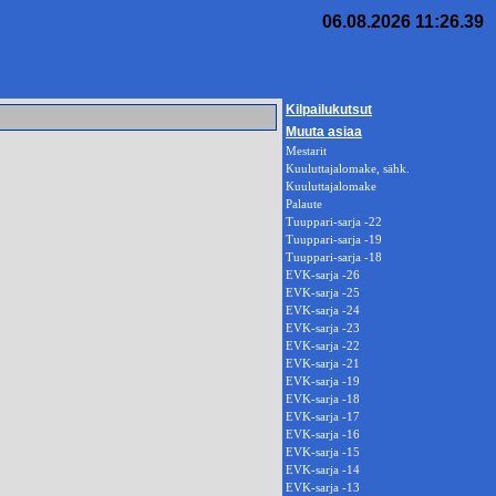
06.08.2026 11:26.39
Kilpailukutsut
Muuta asiaa
Mestarit
Kuuluttajalomake, sähk.
Kuuluttajalomake
Palaute
Tuuppari-sarja -22
Tuuppari-sarja -19
Tuuppari-sarja -18
EVK-sarja -26
EVK-sarja -25
EVK-sarja -24
EVK-sarja -23
EVK-sarja -22
EVK-sarja -21
EVK-sarja -19
EVK-sarja -18
EVK-sarja -17
EVK-sarja -16
EVK-sarja -15
EVK-sarja -14
EVK-sarja -13