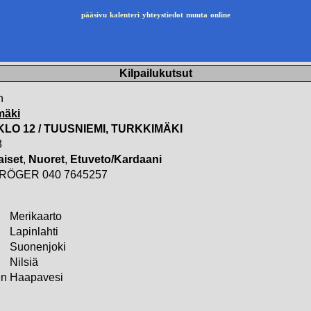
pääsivu
kalenteri
yhteystiedot
muuta
online
Kilpailukutsut
n
mäki
 KLO 12 / TUUSNIEMI, TURKKIMÄKI
8
aiset
,
Nuoret
,
Etuveto/Kardaani
KRÖGER 040 7645257
Merikaarto
Lapinlahti
Suonenjoki
Nilsiä
en
Haapavesi