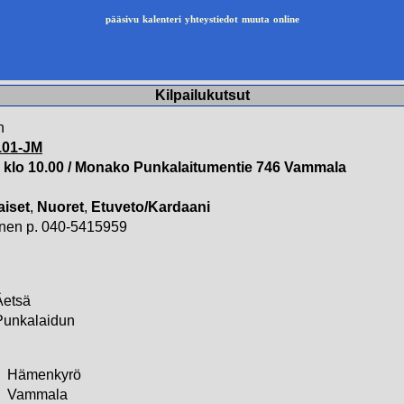
pääsivu
kalenteri
yhteystiedot
muuta
online
Kilpailukutsut
n
101-JM
 klo 10.00 / Monako Punkalaitumentie 746 Vammala
aiset
,
Nuoret
,
Etuveto/Kardaani
tinen p. 040-5415959
Äetsä
Punkalaidun
Hämenkyrö
Vammala