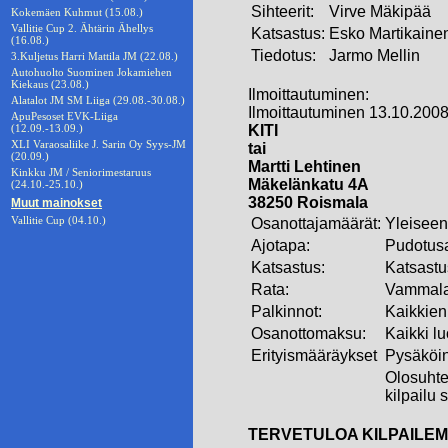
Sihteerit:
Virve Mäkipää
Kokemäen Kuhmut (15.08.)
Vallitie Cup 2. Ähtärin Ähellys
Katsastus:
Esko Martikaine
(16.08.)
Tiedotus:
Jarmo Mellin
3.Kuljetus Harri Mattila JM (22.08.)
Autohuolto Suominen Jokamiehen
Kiekaus (23.08.)
Ilmoittautuminen:
Alatalot JM SM Liiga (29.08.-30.08.)
Ilmoittautuminen 13.10.2008
ApuPesoset EVK-Liiga
(12.09.-13.09.)
KITI
XLI Varaosaliike J. Sarin Oy Syys-JM
tai
(20.09.)
Martti Lehtinen
Kinkku JM / Seniorimestaruus
Mäkelänkatu 4A
(24.10.-25.10.)
38250 Roismala
Muut mainokset
Vallitie Cup (04.10.)
Osanottajamäärät:
Yleiseen 
Ajotapa:
Pudotusaj
Katsastus:
Katsastus
Rata:
Vammalan
Palkinnot:
Kaikkien 
Osanottomaksu:
Kaikki l
Erityismääräykset
Pysäköin
Olosuhtei
kilpailu 
TERVETULOA KILPAILE