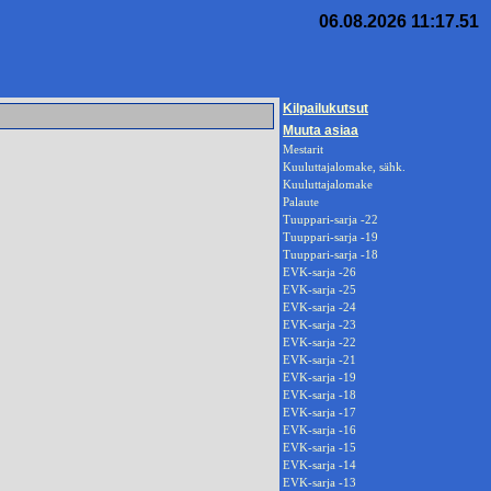
06.08.2026 11:17.51
Kilpailukutsut
Muuta asiaa
Mestarit
Kuuluttajalomake, sähk.
Kuuluttajalomake
Palaute
Tuuppari-sarja -22
Tuuppari-sarja -19
Tuuppari-sarja -18
EVK-sarja -26
EVK-sarja -25
EVK-sarja -24
EVK-sarja -23
EVK-sarja -22
EVK-sarja -21
EVK-sarja -19
EVK-sarja -18
EVK-sarja -17
EVK-sarja -16
EVK-sarja -15
EVK-sarja -14
EVK-sarja -13