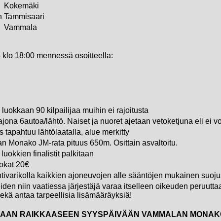
Kokemäki
n
Tammisaari
Vammala
 klo 18:00 mennessä osoitteella:
luokkaan 90 kilpailijaa muihin ei rajoitusta
ona 6autoa/lähtö. Naiset ja nuoret ajetaan vetoketjuna eli ei vo
 tapahtuu lähtölaatalla, alue merkitty
 Monako JM-rata pituus 650m. Osittain asvaltoitu.
luokkien finalistit palkitaan
uokat 20€
tivarikolla kaikkien ajoneuvojen alle sääntöjen mukainen suoj
den niin vaatiessa järjestäjä varaa itselleen oikeuden peruuttaa,
sekä antaa tarpeellisia lisämääräyksiä!
MAAN RAIKKAASEEN SYYSPÄIVÄÄN VAMMALAN MONAK