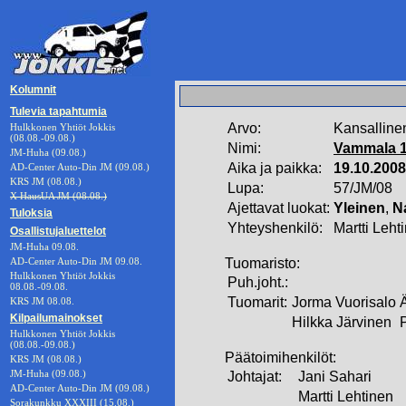
Kolumnit
Tulevia tapahtumia
Arvo:
Kansalline
Hulkkonen Yhtiöt Jokkis
(08.08.-09.08.)
Nimi:
Vammala 
JM-Huha (09.08.)
Aika ja paikka:
19.10.2008
AD-Center Auto-Din JM (09.08.)
KRS JM (08.08.)
Lupa:
57/JM/08
X HausUA JM (08.08.)
Ajettavat luokat:
Yleinen
,
N
Tuloksia
Yhteyshenkilö:
Martti Leh
Osallistujaluettelot
JM-Huha 09.08.
AD-Center Auto-Din JM 09.08.
Tuomaristo:
Hulkkonen Yhtiöt Jokkis
Puh.joht.:
08.08.-09.08.
Tuomarit:
Jorma Vuorisalo
KRS JM 08.08.
Kilpailumainokset
Hilkka Järvinen
Hulkkonen Yhtiöt Jokkis
(08.08.-09.08.)
Päätoimihenkilöt:
KRS JM (08.08.)
JM-Huha (09.08.)
Johtajat:
Jani Sahari
AD-Center Auto-Din JM (09.08.)
Martti Lehtinen
Sorakunkku XXXIII (15.08.)