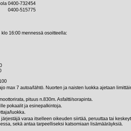
ola
0400-732454
0400-515775
 klo 16:00 mennessä osoitteella:
0
0
100
o max 7 autoa/lähtö. Nuorten ja naisten luokka ajetaan limittäin
oottorirata, pituus n.830m. Asfaltti/sorapinta.
ille pokaalit ja esinepalkintoja.
ttaja/luokka.
 järjestäjä varaa itselleen oikeuden siirtää, peruuttaa tai keskey
tiessa, sekä antaa tarpeelliseksi katsomiaan lisämääräyksiä.