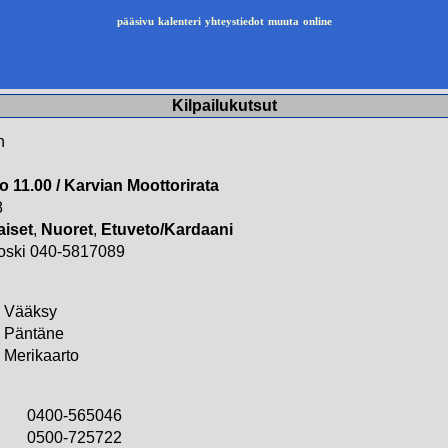
pääsivu
kalenteri
yhteystiedot
muuta
online
Kilpailukutsut
n
lo 11.00 / Karvian Moottorirata
8
aiset
,
Nuoret
,
Etuveto/Kardaani
oski 040-5817089
Vääksy
Päntäne
Merikaarto
0400-565046
0500-725722