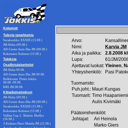
Kolumnit
Tulevia tapahtumia
Arvo:
Kansalline
Sorakunkku XXXIII (15.08.)
JM-Huha (09.08.)
Nimi:
Karvia JM
AD-Center Auto-Din JM (09.08.)
Aika ja paikka:
2.8.2008 k
Kokemäen Kuhmut (15.08.)
Lupa:
61/JM/200
Tuloksia
Osallistujaluettelot
Ajettavat luokat:
Yleinen
,
N
JM-Huha 09.08.
Yhteyshenkilö:
Pasi Patok
AD-Center Auto-Din JM 09.08.
Hulkkonen Yhtiöt Jokkis
08.08.-09.08.
Tuomaristo:
KRS JM 08.08.
Puh.joht.:
Mauri Kungas
Kilpailumainokset
Tuomarit:
Timo Haapaniemi
JM-Huha (09.08.)
Aulis Kivimäki
AD-Center Auto-Din JM (09.08.)
Sorakunkku XXXIII (15.08.)
Kokemäen Kuhmut (15.08.)
Päätoimihenkilöt:
Vallitie Cup 2. Ähtärin Ähellys
Johtajat:
Ari Heinola
(16.08.)
3.Kuljetus Harri Mattila JM (22.08.)
Marko Giers