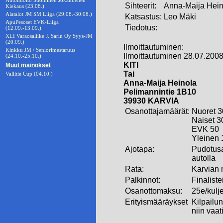
Autohuolto Suominen Jokamiehen
Sihteerit:
Anna-Maija Hein
Kiekaus (23.08.)
Alatalot JM SM Liiga (29.08.-30.08.)
Katsastus:
Leo Mäki
ApuPesoset EVK-Liiga
Tiedotus:
(12.09.-13.09.)
XLI Varaosaliike J. Sarin Oy Syys-JM
(20.09.)
Ilmoittautuminen:
Kinkku JM / Seniorimestaruus
Ilmoittautuminen 28.07.2008
(24.10.-25.10.)
KITI
Muut mainokset
Tai
Vallitie Cup (04.10.)
Anna-Maija Heinola
Pelimannintie 1B10
39930 KARVIA
Osanottajamäärät:
Nuoret 3
Naiset 3
EVK 50
Yleinen 
Ajotapa:
Pudotusaj
autolla
Rata:
Karvian m
Palkinnot:
Finaliste
Osanottomaksu:
25e/kulje
Erityismääräykset
Kilpailun
niin vaa