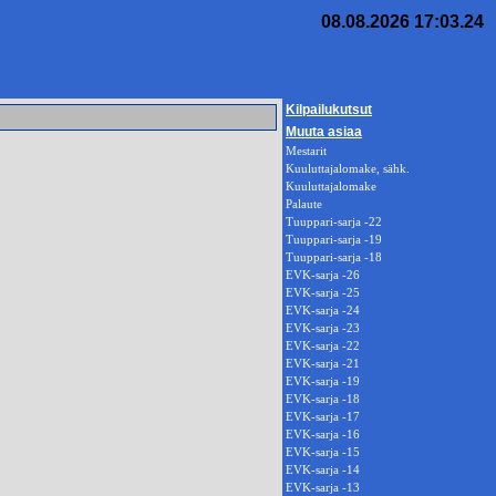
08.08.2026 17:03.24
Kilpailukutsut
Muuta asiaa
Mestarit
Kuuluttajalomake, sähk.
Kuuluttajalomake
Palaute
Tuuppari-sarja -22
Tuuppari-sarja -19
Tuuppari-sarja -18
EVK-sarja -26
EVK-sarja -25
EVK-sarja -24
EVK-sarja -23
EVK-sarja -22
EVK-sarja -21
EVK-sarja -19
EVK-sarja -18
EVK-sarja -17
EVK-sarja -16
EVK-sarja -15
EVK-sarja -14
EVK-sarja -13