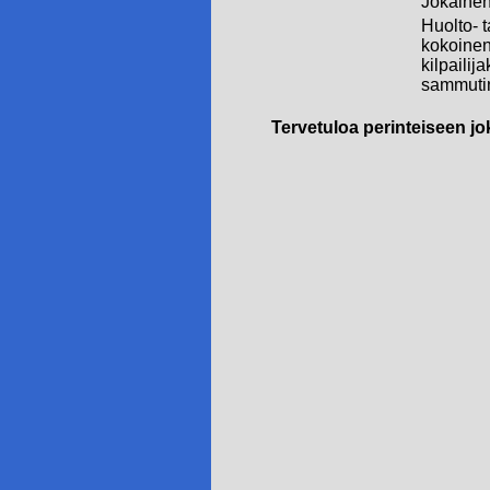
Jokainen 
Huolto- t
kokoinen 
kilpailij
sammuti
Tervetuloa perinteiseen 