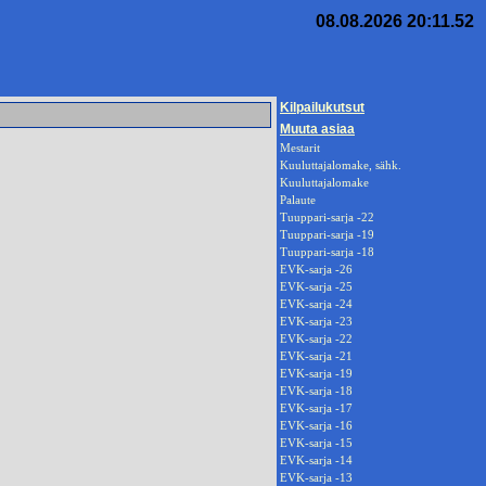
08.08.2026 20:11.52
Kilpailukutsut
Muuta asiaa
Mestarit
Kuuluttajalomake, sähk.
Kuuluttajalomake
Palaute
Tuuppari-sarja -22
Tuuppari-sarja -19
Tuuppari-sarja -18
EVK-sarja -26
EVK-sarja -25
EVK-sarja -24
EVK-sarja -23
EVK-sarja -22
EVK-sarja -21
EVK-sarja -19
EVK-sarja -18
EVK-sarja -17
EVK-sarja -16
EVK-sarja -15
EVK-sarja -14
EVK-sarja -13