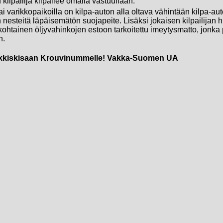
kilpailija kilpailee omalla vastuullaan.
ai varikkopaikoilla on kilpa-auton alla oltava vähintään kilpa-au
nesteitä läpäisemätön suojapeite. Lisäksi jokaisen kilpailijan h
akohtainen öljyvahinkojen estoon tarkoitettu imeytysmatto, jonka
n.
jokkiskisaan Krouvinummelle! Vakka-Suomen UA