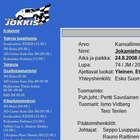
Kolumnit
Tulevia tapahtumia
Arvo:
Kansalline
Sorakunkku XXXIII (15.08.)
JM-Huha (09.08.)
Nimi:
Jokamiehe
AD-Center Auto-Din JM (09.08.)
Aika ja paikka:
24.8.2008 
Kokemäen Kuhmut (15.08.)
Lupa:
74 / JM / 2
Tuloksia
Osallistujaluettelot
Ajettavat luokat:
Yleinen
,
E
JM-Huha 09.08.
Yhteyshenkilö:
Esko Suom
AD-Center Auto-Din JM 09.08.
Hulkkonen Yhtiöt Jokkis
08.08.-09.08.
Tuomaristo:
KRS JM 08.08.
Puh.joht.:
Pertti Savolainen
Kilpailumainokset
Tuomarit:
Ismo Vidberg
JM-Huha (09.08.)
Tero Tenlen
AD-Center Auto-Din JM (09.08.)
Sorakunkku XXXIII (15.08.)
Kokemäen Kuhmut (15.08.)
Päätoimihenkilöt:
Vallitie Cup 2. Ähtärin Ähellys
Johtajat:
Seppo Luuppala
(16.08.)
3.Kuljetus Harri Mattila JM (22.08.)
Rauno Raittinen