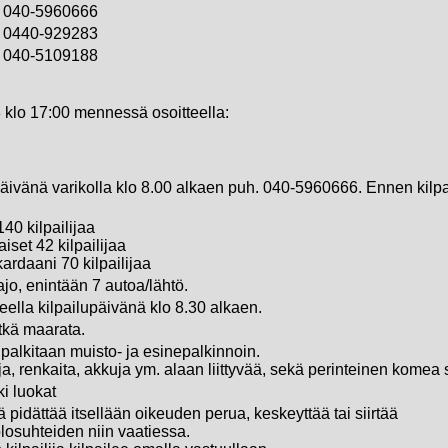
040-5960666
0440-929283
040-5109188
 klo 17:00 mennessä osoitteella:
päivänä varikolla klo 8.00 alkaen puh. 040-5960666. Ennen kil
40 kilpailijaa
iset 42 kilpailijaa
ardaani 70 kilpailijaa
jo, enintään 7 autoa/lähtö.
eella kilpailupäivänä klo 8.30 alkaen.
tkä maarata.
t palkitaan muisto- ja esinepalkinnoin.
a, renkaita, akkuja ym. alaan liittyvää, sekä perinteinen komea 
i luokat
ä pidättää itsellään oikeuden perua, keskeyttää tai siirtää
olosuhteiden niin vaatiessa.