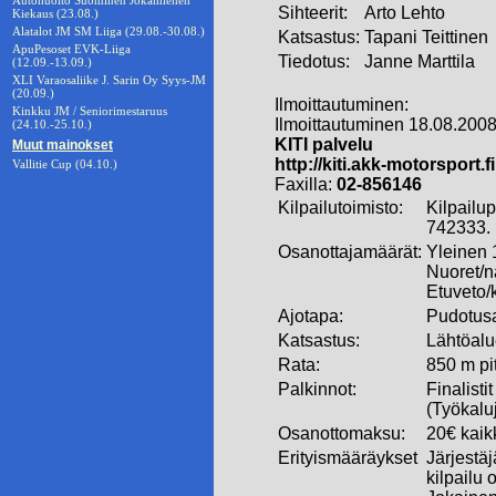
Autohuolto Suominen Jokamiehen
Sihteerit:
Arto Lehto
Kiekaus (23.08.)
Alatalot JM SM Liiga (29.08.-30.08.)
Katsastus:
Tapani Teittinen
ApuPesoset EVK-Liiga
Tiedotus:
Janne Marttila
(12.09.-13.09.)
XLI Varaosaliike J. Sarin Oy Syys-JM
(20.09.)
Ilmoittautuminen:
Kinkku JM / Seniorimestaruus
Ilmoittautuminen 18.08.2008
(24.10.-25.10.)
KITI palvelu
Muut mainokset
http://kiti.akk-motorsport.fi
Vallitie Cup (04.10.)
Faxilla:
02-856146
Kilpailutoimisto:
Kilpailu
742333.
Osanottajamäärät:
Yleinen 1
Nuoret/na
Etuveto/k
Ajotapa:
Pudotusa
Katsastus:
Lähtöalu
Rata:
850 m pi
Palkinnot:
Finalisti
(Työkaluj
Osanottomaksu:
20€ kaikk
Erityismääräykset
Järjestäj
kilpailu 