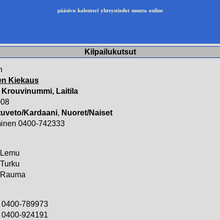
pääsivu
kalenteri
yhteystiedot
muuta
online
Kilpailukutsut
n
n Kiekaus
/ Krouvinummi, Laitila
008
tuveto/Kardaani
,
Nuoret/Naiset
inen 0400-742333
Lemu
Turku
Rauma
0400-789973
0400-924191