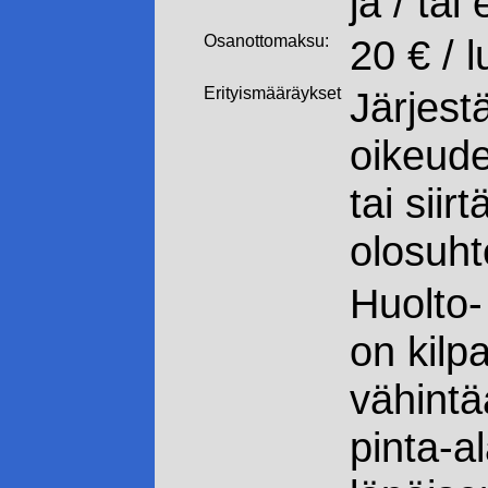
ja / tai
Osanottomaksu:
20 € / 
Erityismääräykset
Järjestä
oikeude
tai siir
olosuht
Huolto- 
on kilp
vähintä
pinta-a