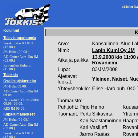
pääsivu
ka
Kolumnit
K
Tulevia tapahtumia
Arvo:
Kansallinen, Alue I 
Sorakunkku XXXIII
(15.08.)
Nimi:
Lapin Kumi Oy JM
JM-Huha (09.08.)
13.9.2008 klo 11:00
AD-Center Auto-Din JM
Aika ja paikka:
(09.08.)
Rovaniemi
Kokemäen Kuhmut
Lupa:
83/JM/2008
(15.08.)
Tuloksia
Ajettavat
Yleinen
,
Naiset
,
Nuo
Osallistujaluettelot
luokat:
JM-Huha 09.08.
Yhteyshenkilö:
Elise Härö puh. 040
AD-Center Auto-Din JM
09.08.
Hulkkonen Yhtiöt Jokkis
Tuomaristo:
08.08.-09.08.
Puh.joht.:
Pirjo Heino
Kuusa
KRS JM 08.08.
Tuomarit:
Pertti Siikavirta
Ylitorn
Kilpailumainokset
JM-Huha (09.08.)
Kari Saastamoinen
Haapa
AD-Center Auto-Din JM
Kari Vasiljeff
Rovan
(09.08.)
Sorakunkku XXXIII
Jarmo Rastas
Rovan
(15.08.)