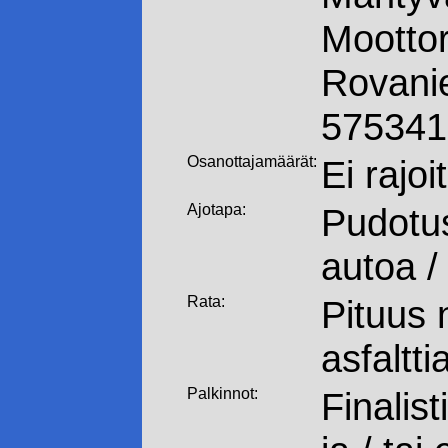
Moottor
Rovani
575341
Osanottajamäärät:
Ei rajoi
Ajotapa:
Pudotus
autoa /
Rata:
Pituus 
asfaltti
Palkinnot:
Finalist