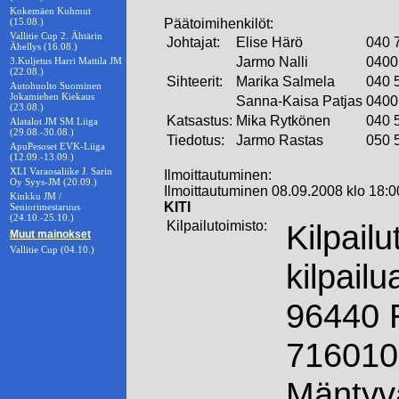
Kokemäen Kuhmut
(15.08.)
Päätoimihenkilöt:
Vallitie Cup 2. Ähtärin
Johtajat:
Elise Härö
040 
Ähellys (16.08.)
Jarmo Nalli
0400
3.Kuljetus Harri Mattila JM
(22.08.)
Sihteerit:
Marika Salmela
040 
Autohuolto Suominen
Jokamiehen Kiekaus
Sanna-Kaisa Patjas
0400
(23.08.)
Katsastus:
Mika Rytkönen
040 
Alatalot JM SM Liiga
(29.08.-30.08.)
Tiedotus:
Jarmo Rastas
050 
ApuPesoset EVK-Liiga
(12.09.-13.09.)
XLI Varaosaliike J. Sarin
Ilmoittautuminen:
Oy Syys-JM (20.09.)
Ilmoittautuminen 08.09.2008 klo 18:0
Kinkku JM /
KITI
Seniorimestaruus
(24.10.-25.10.)
Kilpailutoimisto:
Kilpail
Muut mainokset
Vallitie Cup (04.10.)
kilpail
96440 
7160108
Mäntyv