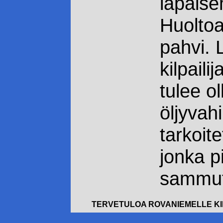
läpäise
Huoltoa
pahvi. 
kilpail
tulee ol
öljyvah
tarkoit
jonka p
sammut
TERVETULOA ROVANIEMELLE KI