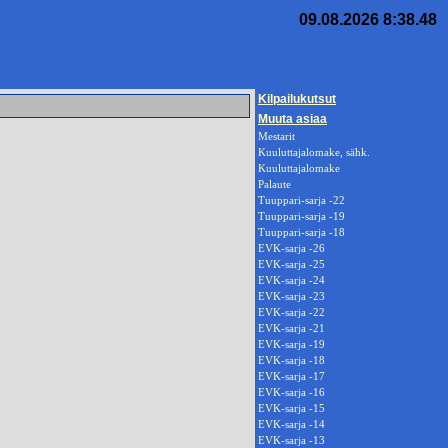
09.08.2026 8:38.48
Kilpailukutsut
Muuta asiaa
Mestarit
Kuuluttajalomake, sähk.
Kuuluttajalomake
Palaute
Tuuppari-sarja -22
Tuuppari-sarja -19
Tuuppari-sarja -18
EVK-sarja -26
EVK-sarja -25
EVK-sarja -24
EVK-sarja -23
EVK-sarja -22
EVK-sarja -21
EVK-sarja -19
EVK-sarja -18
EVK-sarja -17
EVK-sarja -16
EVK-sarja -15
EVK-sarja -14
EVK-sarja -13