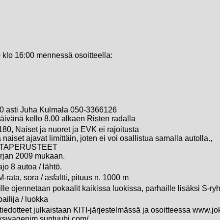
 klo 16:00 mennessä osoitteella:
0 asti Juha Kulmala 050-3366126
päivänä kello 8.00 alkaen Risten radalla
80, Naiset ja nuoret ja EVK ei rajoitusta
 naiset ajavat limittäin, joten ei voi osallistua samalla autolla.,
NTAPERUSTEET
rjan 2009 mukaan.
o 8 autoa / lähtö.
-rata, sora / asfaltti, pituus n. 1000 m
ille ojennetaan pokaalit kaikissa luokissa, parhaille lisäksi S-ry
pailija / luokka
atiedotteet julkaistaan KITI-järjestelmässä ja osoitteessa www.jok
olkswagenjm.suntuubi.com/