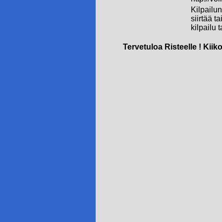
Kilpailun
siirtää t
kilpailu 
Tervetuloa Risteelle ! Kii