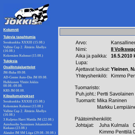
Kolumnit
Tulevia tapahtumia
Arvo:
Kansalline
Sorakunkku XXXIII (15.08.)
Vallitie Cup 2. Ähtärin Ähellys
Nimi:
II Volksw
(16.08.)
Aika ja paikka:
16.5.2010 
Kokemäen Kuhmut (15.08.)
Tuloksia
Lupa:
Osallistujaluettelot
Ajettavat luokat:
Yleinen
,
N
JM-Huha 09.08.
Yhteyshenkilö:
Kimmo Pent
AD-Center Auto-Din JM 09.08.
Hulkkonen Yhtiöt Jokkis
08.08.-09.08.
Tuomaristo:
KRS JM 08.08.
Puh.joht.:
Pertti Savolainen
Kilpailumainokset
Tuomarit:
Mika Raninen
Sorakunkku XXXIII (15.08.)
Kokemäen Kuhmut (15.08.)
Markku Lempiäin
Vallitie Cup 2. Ähtärin Ähellys
(16.08.)
Päätoimihenkilöt:
3.Kuljetus Harri Mattila JM (22.08.)
Autohuolto Suominen Jokamiehen
Johtajat:
Juha Kulmala
Kiekaus (23.08.)
Kimmo Penttilä
Alatalot JM SM Liiga (29.08.-30.08.)