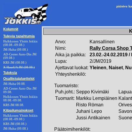
pääsivu
ka
Kolumnit
K
Tulevia tapahtumia
Arvo:
Kansallinen
Hulkkonen Yhtiöt Jokkis
(08.08.-09.08.)
Nimi:
Rally Corsa Shop 
JM-Huha (09.08.)
Aika ja paikka:
23.02.-24.02.2019 /
AD-Center Auto-Din JM
(09.08.)
Lupa:
2/JM/2019
KRS JM (08.08.)
Ajettavat luokat:
Yleinen
,
Naiset
,
Nu
X HausUA JM (08.08.)
Tuloksia
Yhteyshenkilö:
Osallistujaluettelot
JM-Huha 09.08.
Tuomaristo:
AD-Center Auto-Din JM
Puh.joht.:
Seppo Kivimäki
Lapua
09.08.
Hulkkonen Yhtiöt Jokkis
Tuomarit:
Markku Lempiäinen
Kalant
08.08.-09.08.
Risto Röman
Orives
KRS JM 08.08.
Kilpailumainokset
Juhani Lepo
Savon
Hulkkonen Yhtiöt Jokkis
Jussi Antikainen
Suone
(08.08.-09.08.)
KRS JM (08.08.)
JM-Huha (09.08.)
Päätoimihenkilöt: