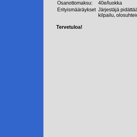
Osanottomaksu:
40e/luokka
Erityismääräykset
Järjestäjä pidättä
kilpailu, olosuhte
Tervetuloa!