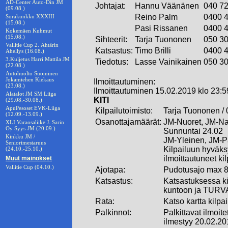
AD-Center Auto-Din JM
Johtajat:
Hannu Väänänen
040 7
(09.08.)
Reino Palm
0400 
Sorakunkku XXXIII
(15.08.)
Pasi Rissanen
0400 
Kokemäen Kuhmut
(15.08.)
Sihteerit:
Tarja Tuononen
050 3
Vallitie Cup 2. Ähtärin
Katsastus:
Timo Brilli
0400 
Ähellys (16.08.)
3.Kuljetus Harri Mattila JM
Tiedotus:
Lasse Vainikainen
050 3
(22.08.)
Autohuolto Suominen
Jokamiehen Kiekaus
Ilmoittautuminen:
(23.08.)
Ilmoittautuminen 15.02.2019 klo 23:5
Alatalot JM SM Liiga
KITI
(29.08.-30.08.)
ApuPesoset EVK-Liiga
Kilpailutoimisto:
Tarja Tuononen /
(12.09.-13.09.)
Osanottajamäärät:
JM-Nuoret, JM-Nai
XLI Varaosaliike J. Sarin
Oy Syys-JM (20.09.)
Sunnuntai 24.02
Kinkku JM /
JM-Yleinen, JM-P
Seniorimestaruus
Kilpailuun hyväk
(24.10.-25.10.)
ilmoittautuneet kilp
Muut mainokset
Vallitie Cup (04.10.)
Ajotapa:
Pudotusajo max 8
Katsastus:
Katsastuksessa ki
kuntoon ja TUR
Rata:
Katso kartta kilp
Palkinnot:
Palkittavat ilmoit
ilmestyy 20.02.2