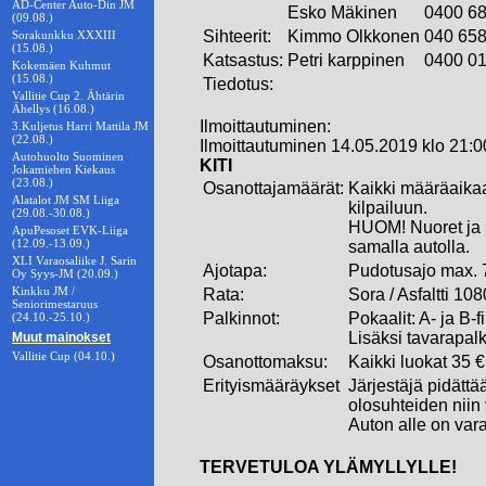
AD-Center Auto-Din JM
Esko Mäkinen
0400 6
(09.08.)
Sihteerit:
Kimmo Olkkonen
040 65
Sorakunkku XXXIII
(15.08.)
Katsastus:
Petri karppinen
0400 0
Kokemäen Kuhmut
(15.08.)
Tiedotus:
Vallitie Cup 2. Ähtärin
Ähellys (16.08.)
Ilmoittautuminen:
3.Kuljetus Harri Mattila JM
(22.08.)
Ilmoittautuminen 14.05.2019 klo 21:0
Autohuolto Suominen
KITI
Jokamiehen Kiekaus
(23.08.)
Osanottajamäärät:
Kaikki määräaika
Alatalot JM SM Liiga
kilpailuun.
(29.08.-30.08.)
HUOM! Nuoret ja n
ApuPesoset EVK-Liiga
(12.09.-13.09.)
samalla autolla.
XLI Varaosaliike J. Sarin
Ajotapa:
Pudotusajo max. 7
Oy Syys-JM (20.09.)
Kinkku JM /
Rata:
Sora / Asfaltti 10
Seniorimestaruus
Palkinnot:
Pokaalit: A- ja B-fi
(24.10.-25.10.)
Lisäksi tavarapalk
Muut mainokset
Vallitie Cup (04.10.)
Osanottomaksu:
Kaikki luokat 35 €
Erityismääräykset
Järjestäjä pidättää
olosuhteiden niin
Auton alle on var
TERVETULOA YLÄMYLLYLLE!