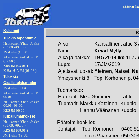
pääsivu
ka
Kolumnit
K
Tulevia tapahtumia
Arvo:
Kansallinen, alue 3
Hulkkonen Yhtiöt Jokkis
(08.08.-09.08.)
Nimi:
Kevät Mylly
JM-Huha (09.08.)
Aika ja paikka:
19.5.2019 lko 11 /
AD-Center Auto-Din JM
(09.08.)
Lupa:
17/JM/2019
KRS JM (08.08.)
Ajettavat luokat:
Yleinen
,
Naiset
,
Nu
X HausUA JM (08.08.)
Tuloksia
Yhteyshenkilö:
Topi Korhonen p. 04
Osallistujaluettelot
JM-Huha 09.08.
Tuomaristo:
AD-Center Auto-Din JM
Puh.joht.:
Mika Soininen
Lahti
09.08.
Hulkkonen Yhtiöt Jokkis
Tuomarit:
Markku Katainen
Kuopio
08.08.-09.08.
Hannu Väänänen
Kuopio
KRS JM 08.08.
Kilpailumainokset
Hulkkonen Yhtiöt Jokkis
Päätoimihenkilöt:
(08.08.-09.08.)
Johtajat:
Topi Korhonen
0400 5
KRS JM (08.08.)
Jouko Väänänen
050 30
JM-Huha (09.08.)