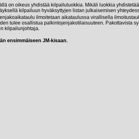
ällä on oikeus yhdistää kilpailuluokkia. Mikäli luokkia yhdistetää
äyksellä kilpailuun hyväksyttyjen listan julkaisemisen yhteydes
enjakoaikataulu ilmoitetaan aikataulussa virallisella ilmoitustaul
oiden tulee osallistua palkintojenjakotilaisuuteen. Pakottavista s
n kilpailunjohtaja.
sän ensimmäiseen JM-kisaan.