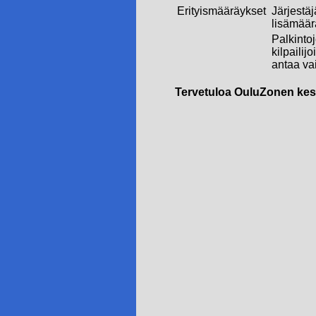
Erityismääräykset
Järjestäj
lisämäär
Palkintoj
kilpailij
antaa vai
Tervetuloa OuluZonen ke