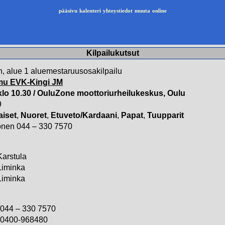
pääsivu
kalenteri
yhteystiedot
muuta
online
Kilpailukutsut
n, alue 1 aluemestaruusosakilpailu
mu EVK-Kingi JM
klo 10.30 / OuluZone moottoriurheilukeskus, Oulu
9
aiset
,
Nuoret
,
Etuveto/Kardaani
,
Papat
,
Tuupparit
onen 044 – 330 7570
Karstula
Liminka
Liminka
044 – 330 7570
0400-968480