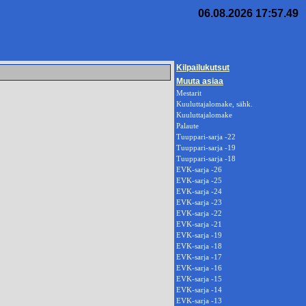
06.08.2026 17:57.49
Kilpailukutsut
Muuta asiaa
Mestarit
Kuuluttajalomake, sähk.
Kuuluttajalomake
Palaute
Tuuppari-sarja -22
Tuuppari-sarja -19
Tuuppari-sarja -18
EVK-sarja -26
EVK-sarja -25
EVK-sarja -24
EVK-sarja -23
EVK-sarja -22
EVK-sarja -21
EVK-sarja -19
EVK-sarja -18
EVK-sarja -17
EVK-sarja -16
EVK-sarja -15
EVK-sarja -14
EVK-sarja -13