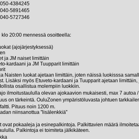
050-4384245
040-5891465
040-5727346
 klo 20:00 mennessä osoitteella:
uokat (ajojärjestyksessä)
nen
 ja JM naiset limittäin
to-kardaani ja JM Tuupparit limittäin
rit
a Naisten luokat ajetaan limittäin, joten näissä luokisssa samalla
t. Lisäksi myös Etuveto-kardaani ja Tuupparit ajetaan limittäin, 
llista osallistua molempiin luokkiin.
jo ilmoitustaululla olevan ajokaavion mukaisesti, max 7 autoa / 
suus on tärkeintä. OuluZonen ympäristöluvasta johtuen tarkkail
faltti. Pituus noin 1200 m.
dan niinsanottua ”lisälenkkiä”
 ovat pokaaleja ja esinepalkintoja. Palkittavien määrä ilmoitetaan
aululla. Palkintoja ei toimiteta jälkikäteen.
okka