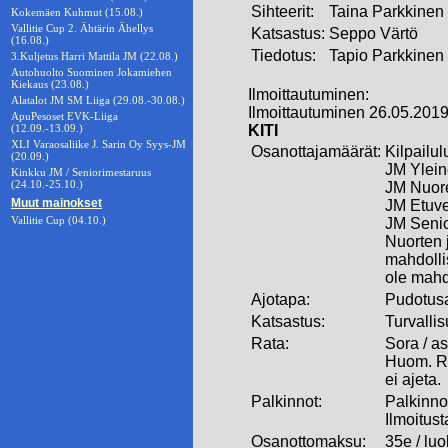
Sihteerit:
Taina Parkkinen
Kokemäen Kuhmut (15.08.)
Vallitie Cup 2. Ähtärin Ähellys
Katsastus:
Seppo Värtö
(16.08.)
Tiedotus:
Tapio Parkkinen
3.Kuljetus Harri Mattila JM (22.08.)
Autohuolto Suominen Jokamiehen
Kiekaus (23.08.)
Ilmoittautuminen:
Alatalot JM SM Liiga (29.08.-30.08.)
Ilmoittautuminen 26.05.2019
ApuPesoset EVK-Liiga
(12.09.-13.09.)
KITI
XLI Varaosaliike J. Sarin Oy Syys-JM
Osanottajamäärät:
Kilpailul
(20.09.)
JM Ylei
Kinkku JM / Seniorimestaruus
(24.10.-25.10.)
JM Nuoret
Muut mainokset
JM Etuve
Vallitie Cup (04.10.)
JM Senio
Nuorten j
mahdollis
ole mahdo
Ajotapa:
Pudotusa
Katsastus:
Turvalli
Rata:
Sora / as
Huom. Ra
ei ajeta.
Palkinnot:
Palkinnot
Ilmoitust
Osanottomaksu:
35e / lu