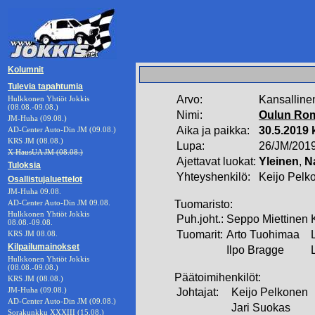
Kolumnit
Tulevia tapahtumia
Arvo:
Kansalline
Hulkkonen Yhtiöt Jokkis
(08.08.-09.08.)
Nimi:
Oulun Ro
JM-Huha (09.08.)
Aika ja paikka:
30.5.2019 
AD-Center Auto-Din JM (09.08.)
KRS JM (08.08.)
Lupa:
26/JM/201
X HausUA JM (08.08.)
Ajettavat luokat:
Yleinen
,
N
Tuloksia
Yhteyshenkilö:
Keijo Pelk
Osallistujaluettelot
JM-Huha 09.08.
AD-Center Auto-Din JM 09.08.
Tuomaristo:
Hulkkonen Yhtiöt Jokkis
Puh.joht.:
Seppo Miettinen
08.08.-09.08.
Tuomarit:
Arto Tuohimaa
KRS JM 08.08.
Kilpailumainokset
Ilpo Bragge
Hulkkonen Yhtiöt Jokkis
(08.08.-09.08.)
Päätoimihenkilöt:
KRS JM (08.08.)
JM-Huha (09.08.)
Johtajat:
Keijo Pelkonen
AD-Center Auto-Din JM (09.08.)
Jari Suokas
Sorakunkku XXXIII (15.08.)