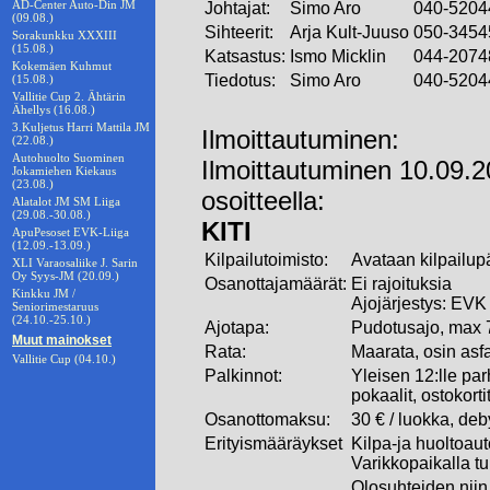
AD-Center Auto-Din JM
Johtajat:
Simo Aro
040-5204
(09.08.)
Sihteerit:
Arja Kult-Juuso
050-3454
Sorakunkku XXXIII
(15.08.)
Katsastus:
Ismo Micklin
044-2074
Kokemäen Kuhmut
Tiedotus:
Simo Aro
040-5204
(15.08.)
Vallitie Cup 2. Ähtärin
Ähellys (16.08.)
3.Kuljetus Harri Mattila JM
Ilmoittautuminen:
(22.08.)
Autohuolto Suominen
Ilmoittautuminen 10.09.
Jokamiehen Kiekaus
(23.08.)
osoitteella:
Alatalot JM SM Liiga
(29.08.-30.08.)
KITI
ApuPesoset EVK-Liiga
(12.09.-13.09.)
Kilpailutoimisto:
Avataan kilpailup
XLI Varaosaliike J. Sarin
Oy Syys-JM (20.09.)
Osanottajamäärät:
Ei rajoituksia
Kinkku JM /
Ajojärjestys: EVK 
Seniorimestaruus
(24.10.-25.10.)
Ajotapa:
Pudotusajo, max 7
Muut mainokset
Rata:
Maarata, osin asfa
Vallitie Cup (04.10.)
Palkinnot:
Yleisen 12:lle pa
pokaalit, ostokort
Osanottomaksu:
30 € / luokka, deby
Erityismääräykset
Kilpa-ja huoltoaut
Varikkopaikalla tu
Olosuhteiden niin 