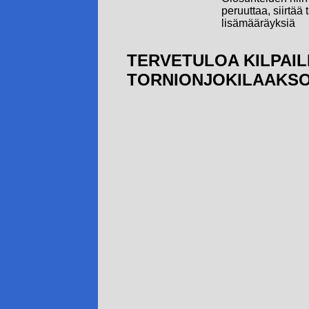
peruuttaa, siirtää 
lisämääräyksiä
TERVETULOA KILPAI
TORNIONJOKILAAKSO