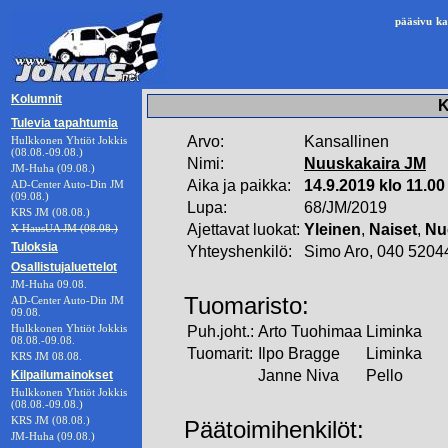
pääsivu
ka
Kolumnit
K
Tulevia tapahtumia
Arvo:
Kansallinen
Hulkkonen Yhtiöt Jokkis
(08.08.-09.08.)
Nimi:
Nuuskakaira JM
JM-Huha (09.08.)
Aika ja paikka:
14.9.2019 klo 11.00 
AD-Center Auto-Din JM
(09.08.)
Lupa:
68/JM/2019
KRS JM (08.08.)
Ajettavat luokat:
Yleinen
,
Naiset
,
Nu
X HausUA JM (08.08.)
Tuloksia
Yhteyshenkilö:
Simo Aro, 040 5204
Osallistujaluettelot
JM-Huha 09.08.
Tuomaristo:
AD-Center Auto-Din JM
09.08.
Hulkkonen Yhtiöt Jokkis
Puh.joht.:
Arto Tuohimaa
Liminka
08.08.-09.08.
Tuomarit:
Ilpo Bragge
Liminka
KRS JM 08.08.
Janne Niva
Pello
Kilpailumainokset
Hulkkonen Yhtiöt Jokkis
(08.08.-09.08.)
KRS JM (08.08.)
Päätoimihenkilöt:
JM-Huha (09.08.)