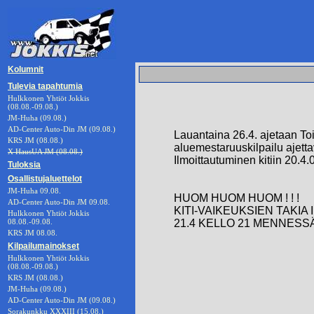
Kolumnit
Tulevia tapahtumia
Hulkkonen Yhtiöt Jokkis
(08.08.-09.08.)
JM-Huha (09.08.)
AD-Center Auto-Din JM (09.08.)
Lauantaina 26.4. ajetaan To
KRS JM (08.08.)
aluemestaruuskilpailu ajettav
X HausUA JM (08.08.)
Ilmoittautuminen kitiin 20.4
Tuloksia
Osallistujaluettelot
JM-Huha 09.08.
HUOM HUOM HUOM ! ! !
AD-Center Auto-Din JM 09.08.
KITI-VAIKEUKSIEN TAKIA
Hulkkonen Yhtiöt Jokkis
08.08.-09.08.
21.4 KELLO 21 MENNESS
KRS JM 08.08.
Kilpailumainokset
Hulkkonen Yhtiöt Jokkis
(08.08.-09.08.)
KRS JM (08.08.)
JM-Huha (09.08.)
AD-Center Auto-Din JM (09.08.)
Sorakunkku XXXIII (15.08.)