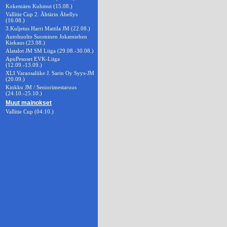
Kokemäen Kuhmut (15.08.)
Vallitie Cup 2. Ähtärin Ähellys
(16.08.)
3.Kuljetus Harri Mattila JM (22.08.)
Autohuolto Suominen Jokamiehen
Kiekaus (23.08.)
Alatalot JM SM Liiga (29.08.-30.08.)
ApuPesoset EVK-Liiga
(12.09.-13.09.)
XLI Varaosaliike J. Sarin Oy Syys-JM
(20.09.)
Kinkku JM / Seniorimestaruus
(24.10.-25.10.)
Muut mainokset
Vallitie Cup (04.10.)