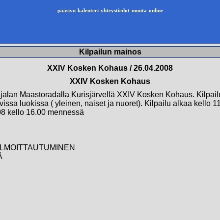
pääsivu
kalenteri
yhteystiedot
muuta
online
Kilpailun mainos
XXIV Kosken Kohaus / 26.04.2008
XXIV Kosken Kohaus
ijalan Maastoradalla Kurisjärvellä XXIV Kosken Kohaus. Kilpai
issa luokissa ( yleinen, naiset ja nuoret). Kilpailu alkaa kello 1
.08 kello 16.00 mennessä
 ILMOITTAUTUMINEN
Ä