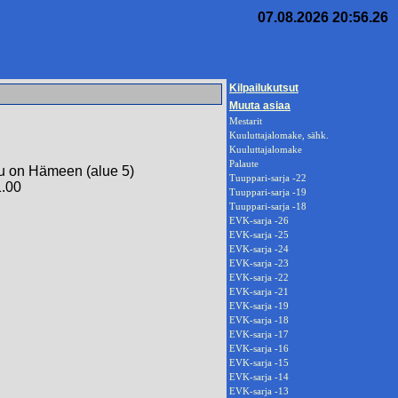
07.08.2026 20:56.26
Kilpailukutsut
Muuta asiaa
Mestarit
Kuuluttajalomake, sähk.
Kuuluttajalomake
Palaute
lu on Hämeen (alue 5)
Tuuppari-sarja -22
1.00
Tuuppari-sarja -19
Tuuppari-sarja -18
EVK-sarja -26
EVK-sarja -25
EVK-sarja -24
EVK-sarja -23
EVK-sarja -22
EVK-sarja -21
EVK-sarja -19
EVK-sarja -18
EVK-sarja -17
EVK-sarja -16
EVK-sarja -15
EVK-sarja -14
EVK-sarja -13