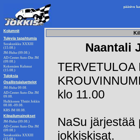
pääsivu
ka
Kolumnit
Ki
Tulevia tapahtumia
Naantali 
Sorakunkku XXXIII
(15.08.)
JM-Huha (09.08.)
AD-Center Auto-Din JM
(09.08.)
TERVETULOA 
Kokemäen Kuhmut
(15.08.)
Tuloksia
KROUVINNUMM
Osallistujaluettelot
JM-Huha 09.08.
klo 11.00
AD-Center Auto-Din JM
09.08.
Hulkkonen Yhtiöt Jokkis
08.08.-09.08.
KRS JM 08.08.
Kilpailumainokset
NaSu järjestää 
JM-Huha (09.08.)
AD-Center Auto-Din JM
(09.08.)
jokkiskisat.
Sorakunkku XXXIII
(15.08.)