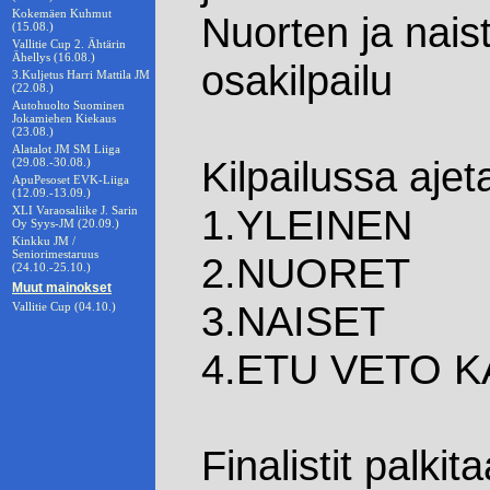
Kokemäen Kuhmut
Nuorten ja nai
(15.08.)
Vallitie Cup 2. Ähtärin
Ähellys (16.08.)
osakilpailu
3.Kuljetus Harri Mattila JM
(22.08.)
Autohuolto Suominen
Jokamiehen Kiekaus
(23.08.)
Alatalot JM SM Liiga
Kilpailussa ajet
(29.08.-30.08.)
ApuPesoset EVK-Liiga
(12.09.-13.09.)
1.YLEINEN
XLI Varaosaliike J. Sarin
Oy Syys-JM (20.09.)
Kinkku JM /
Seniorimestaruus
2.NUORET
(24.10.-25.10.)
Muut mainokset
3.NAISET
Vallitie Cup (04.10.)
4.ETU VETO 
Finalistit palkit