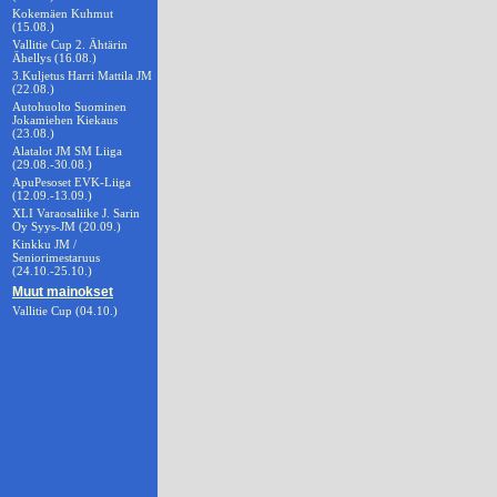
Kokemäen Kuhmut
(15.08.)
Vallitie Cup 2. Ähtärin
Ähellys (16.08.)
3.Kuljetus Harri Mattila JM
(22.08.)
Autohuolto Suominen
Jokamiehen Kiekaus
(23.08.)
Alatalot JM SM Liiga
(29.08.-30.08.)
ApuPesoset EVK-Liiga
(12.09.-13.09.)
XLI Varaosaliike J. Sarin
Oy Syys-JM (20.09.)
Kinkku JM /
Seniorimestaruus
(24.10.-25.10.)
Muut mainokset
Vallitie Cup (04.10.)