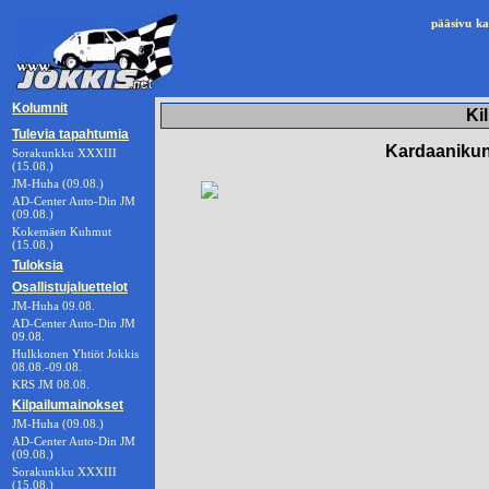
pääsivu
ka
Kolumnit
Ki
Tulevia tapahtumia
Kardaanikunk
Sorakunkku XXXIII
(15.08.)
JM-Huha (09.08.)
AD-Center Auto-Din JM
(09.08.)
Kokemäen Kuhmut
(15.08.)
Tuloksia
Osallistujaluettelot
JM-Huha 09.08.
AD-Center Auto-Din JM
09.08.
Hulkkonen Yhtiöt Jokkis
08.08.-09.08.
KRS JM 08.08.
Kilpailumainokset
JM-Huha (09.08.)
AD-Center Auto-Din JM
(09.08.)
Sorakunkku XXXIII
(15.08.)