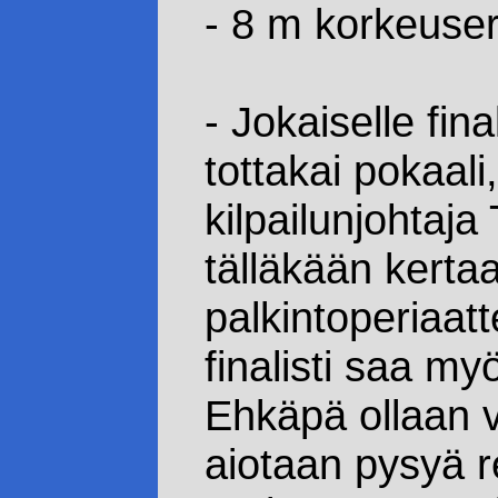
- 8 m korkeuser
- Jokaiselle fina
tottakai pokaali
kilpailunjohtaj
tälläkään kerta
palkintoperiaatt
finalisti saa m
Ehkäpä ollaan v
aiotaan pysyä re