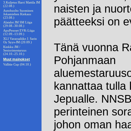
3.Kuljetus Harri Mattila JM
naisten ja nuor
(22.08.)
Autohuolto Suominen
Jokamiehen Kiekaus
päätteeksi on e
(23.08.)
Alatalot JM SM Liiga
(29.08.-30.08.)
ApuPesoset EVK-Liiga
(12.09.-13.09.)
XLI Varaosaliike J. Sarin
Oy Syys-JM (20.09.)
Tänä vuonna R
Kinkku JM /
Seniorimestaruus
(24.10.-25.10.)
Pohjanmaan
Muut mainokset
Vallitie Cup (04.10.)
aluemestaruusos
kannattaa tulla
Jepualle. NNSB
perinteinen sora
johon oman haa