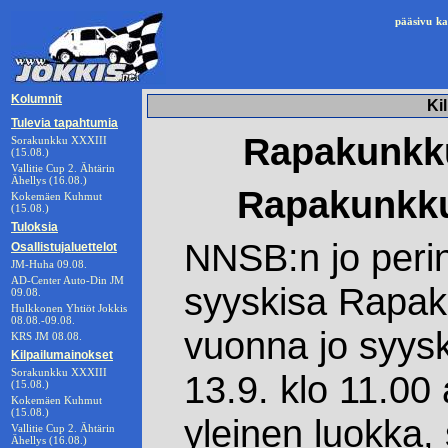
pääsivu
ka
Kolumnit
Ki
Tulevia tapahtumia
Rapakunkku
Sorakunkku XXXIII
(15.08.)
Vallitie Cup 2. Ähtärin
Ähellys (16.08.)
Rapakunkku
Kokemäen Kuhmut
(15.08.)
Tuloksia
NNSB:n jo peri
Osallistujaluettelot
JM-Huha 09.08.
AD-Center Auto-Din JM
syyskisa Rapak
09.08.
Hulkkonen Yhtiöt Jokkis
08.08.-09.08.
vuonna jo syysk
KRS JM 08.08.
Kilpailumainokset
Sorakunkku XXXIII
13.9. klo 11.00
(15.08.)
Kokemäen Kuhmut
(15.08.)
yleinen luokka, 
Vallitie Cup 2. Ähtärin
Ähellys (16.08.)