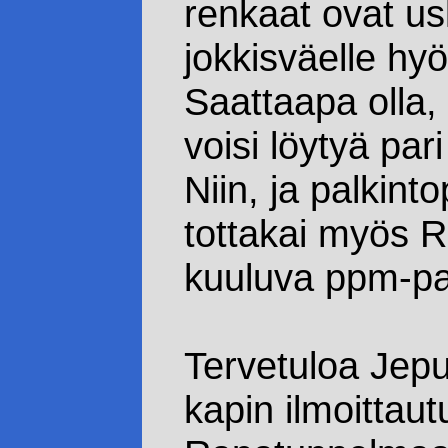
renkaat ovat 
jokkisväelle hy
Saattaapa olla,
voisi löytyä par
Niin, ja palkint
tottakai myös R
kuuluva ppm-pak
Tervetuloa Jepua
kapin ilmoitta