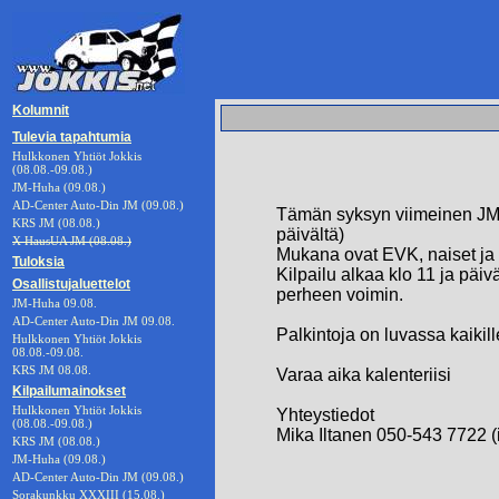
Kolumnit
Tulevia tapahtumia
Hulkkonen Yhtiöt Jokkis
(08.08.-09.08.)
JM-Huha (09.08.)
AD-Center Auto-Din JM (09.08.)
Tämän syksyn viimeinen JM k
KRS JM (08.08.)
päivältä)
X HausUA JM (08.08.)
Mukana ovat EVK, naiset ja 
Tuloksia
Kilpailu alkaa klo 11 ja päi
Osallistujaluettelot
perheen voimin.
JM-Huha 09.08.
AD-Center Auto-Din JM 09.08.
Palkintoja on luvassa kaikil
Hulkkonen Yhtiöt Jokkis
08.08.-09.08.
KRS JM 08.08.
Varaa aika kalenteriisi
Kilpailumainokset
Hulkkonen Yhtiöt Jokkis
Yhteystiedot
(08.08.-09.08.)
Mika Iltanen 050-543 7722 (i
KRS JM (08.08.)
JM-Huha (09.08.)
AD-Center Auto-Din JM (09.08.)
Sorakunkku XXXIII (15.08.)