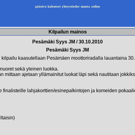
pääsivu
kalenteri
yhteystiedot
muuta
online
Kilpailun mainos
Pesämäki Syys JM / 30.10.2010
Pesämäki Syys JM
ilpailu kaasutellaan Pesämäen moottoriradalla lauantaina 30.10
nuoret sekä yleinen luokka.
vän mittaan ajetaan yllämainitut luokat läpi sekä nautitaan jokk
le finalisteille lahjakorttien/esinepalkintojen ja komeiden pokaa
ltaisin)