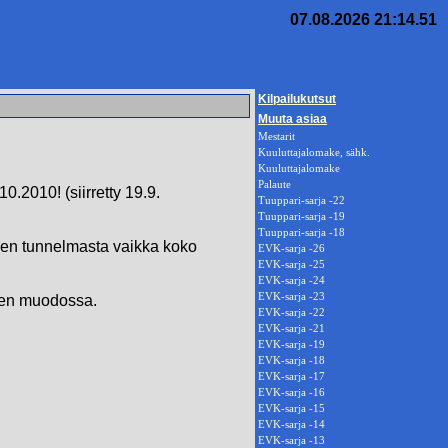
07.08.2026 21:14.51
Kilpailukutsut
Muuta asiaa
Mestarit
Kuuluttajalomake, sähk.
Kuuluttajalomake
Palaute
.2010! (siirretty 19.9.
Tuuppari-sarja -22
Tuuppari-sarja -19
Tuuppari-sarja -18
iksen tunnelmasta vaikka koko
EVK-sarja -26
EVK-sarja -25
EVK-sarja -24
EVK-sarja -23
lien muodossa.
EVK-sarja -22
EVK-sarja -21
EVK-sarja -19
EVK-sarja -18
EVK-sarja -17
EVK-sarja -16
EVK-sarja -15
EVK-sarja -14
EVK-sarja -13