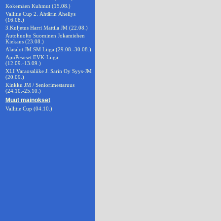
Kokemäen Kuhmut (15.08.)
Vallitie Cup 2. Ähtärin Ähellys
(16.08.)
3.Kuljetus Harri Mattila JM (22.08.)
Autohuolto Suominen Jokamiehen
Kiekaus (23.08.)
Alatalot JM SM Liiga (29.08.-30.08.)
ApuPesoset EVK-Liiga
(12.09.-13.09.)
XLI Varaosaliike J. Sarin Oy Syys-JM
(20.09.)
Kinkku JM / Seniorimestaruus
(24.10.-25.10.)
Muut mainokset
Vallitie Cup (04.10.)