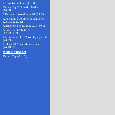
Kokemäen Kuhmut (15.08.)
Vallitie Cup 2. Ähtärin Ähellys
(16.08.)
3.Kuljetus Harri Mattila JM (22.08.)
Autohuolto Suominen Jokamiehen
Kiekaus (23.08.)
Alatalot JM SM Liiga (29.08.-30.08.)
ApuPesoset EVK-Liiga
(12.09.-13.09.)
XLI Varaosaliike J. Sarin Oy Syys-JM
(20.09.)
Kinkku JM / Seniorimestaruus
(24.10.-25.10.)
Muut mainokset
Vallitie Cup (04.10.)