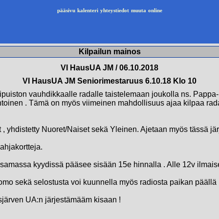
pääsivu
kalenteri
yhteystiedot
muuta
online
Kilpailun mainos
VI HausUA JM / 06.10.2018
VI HausUA JM Seniorimestaruus 6.10.18 Klo 10
uiston vauhdikkaalle radalle taistelemaan joukolla ns. Pappa-me
untoinen . Tämä on myös viimeinen mahdollisuus ajaa kilpaa r
it , yhdistetty Nuoret/Naiset sekä Yleinen. Ajetaan myös tässä jä
ahjakortteja.
 samassa kyydissä pääsee sisään 15e hinnalla . Alle 12v ilmaise
somo sekä selostusta voi kuunnella myös radiosta paikan päällä 
sjärven UA:n järjestämääm kisaan !