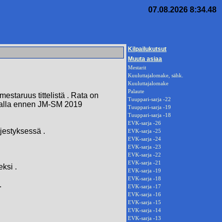
07.08.2026 8:34.48
Kilpailukutsut
Muuta asiaa
Mestarit
Kuuluttajalomake, sähk.
Kuuluttajalomake
Palaute
staruus tittelistä . Rata on
Tuuppari-sarja -22
adalla ennen JM-SM 2019
Tuuppari-sarja -19
Tuuppari-sarja -18
EVK-sarja -26
rjestyksessä .
EVK-sarja -25
EVK-sarja -24
EVK-sarja -23
EVK-sarja -22
EVK-sarja -21
ksi .
EVK-sarja -19
EVK-sarja -18
.
EVK-sarja -17
EVK-sarja -16
EVK-sarja -15
EVK-sarja -14
EVK-sarja -13