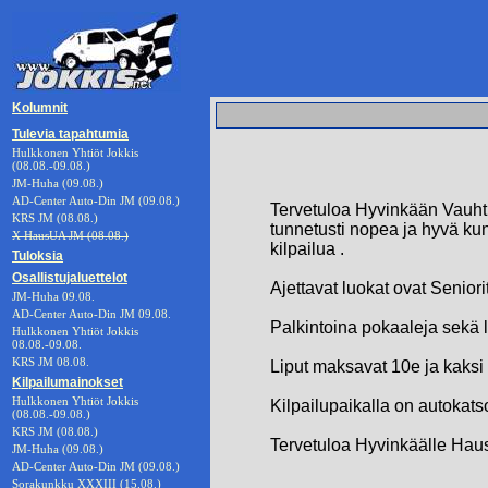
Kolumnit
Tulevia tapahtumia
Hulkkonen Yhtiöt Jokkis
(08.08.-09.08.)
JM-Huha (09.08.)
AD-Center Auto-Din JM (09.08.)
Tervetuloa Hyvinkään Vauhtip
KRS JM (08.08.)
tunnetusti nopea ja hyvä k
X HausUA JM (08.08.)
kilpailua .
Tuloksia
Osallistujaluettelot
Ajettavat luokat ovat Senior
JM-Huha 09.08.
AD-Center Auto-Din JM 09.08.
Palkintoina pokaaleja sekä l
Hulkkonen Yhtiöt Jokkis
08.08.-09.08.
KRS JM 08.08.
Liput maksavat 10e ja kaksi
Kilpailumainokset
Hulkkonen Yhtiöt Jokkis
Kilpailupaikalla on autokat
(08.08.-09.08.)
KRS JM (08.08.)
Tervetuloa Hyvinkäälle Hau
JM-Huha (09.08.)
AD-Center Auto-Din JM (09.08.)
Sorakunkku XXXIII (15.08.)