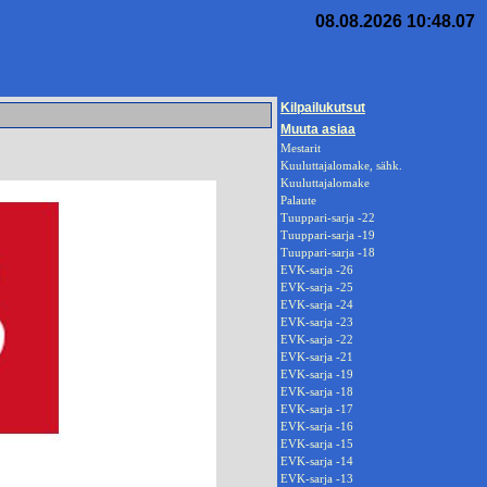
08.08.2026 10:48.07
Kilpailukutsut
Muuta asiaa
Mestarit
Kuuluttajalomake, sähk.
Kuuluttajalomake
Palaute
Tuuppari-sarja -22
Tuuppari-sarja -19
Tuuppari-sarja -18
EVK-sarja -26
EVK-sarja -25
EVK-sarja -24
EVK-sarja -23
EVK-sarja -22
EVK-sarja -21
EVK-sarja -19
EVK-sarja -18
EVK-sarja -17
EVK-sarja -16
EVK-sarja -15
EVK-sarja -14
EVK-sarja -13