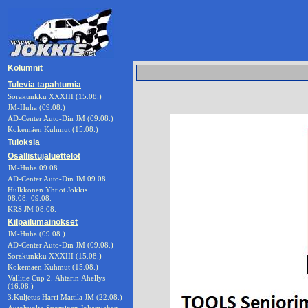
Kolumnit
Tulevia tapahtumia
Sorakunkku XXXIII (15.08.)
JM-Huha (09.08.)
AD-Center Auto-Din JM (09.08.)
Kokemäen Kuhmut (15.08.)
Tuloksia
Osallistujaluettelot
JM-Huha 09.08.
AD-Center Auto-Din JM 09.08.
Hulkkonen Yhtiöt Jokkis
08.08.-09.08.
KRS JM 08.08.
Kilpailumainokset
JM-Huha (09.08.)
AD-Center Auto-Din JM (09.08.)
Sorakunkku XXXIII (15.08.)
Kokemäen Kuhmut (15.08.)
Vallitie Cup 2. Ähtärin Ähellys
(16.08.)
3.Kuljetus Harri Mattila JM (22.08.)