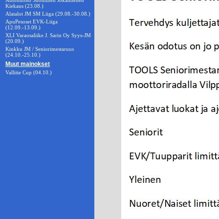
Autohuolto Suominen Jokamiehen
Kiekaus (23.08.)
Alatalot JM SM Liiga (29.08.-30.08.)
ApuPesoset EVK-Liiga
(12.09.-13.09.)
XLI Varaosaliike J. Sarin Oy Syys-JM
(20.09.)
Kinkku JM / Seniorimestaruus
(24.10.-25.10.)
Muut mainokset
Vallitie Cup (04.10.)