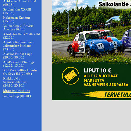
AD-Center Auto-Din JM
(09.08.)
Sorakunkku XXXIII
(15.08.)
Kokemäen Kuhmut
(15.08.)
Vallitie Cup 2. Ähtärin
Ähellys (16.08.)
3.Kuljetus Harri Mattila JM
(22.08.)
Autohuolto Suominen
Jokamiehen Kiekaus
(23.08.)
Alatalot JM SM Liiga
(29.08.-30.08.)
ApuPesoset EVK-Liiga
(12.09.-13.09.)
XLI Varaosaliike J. Sarin
Oy Syys-JM (20.09.)
Kinkku JM /
Seniorimestaruus
(24.10.-25.10.)
Muut mainokset
Vallitie Cup (04.10.)