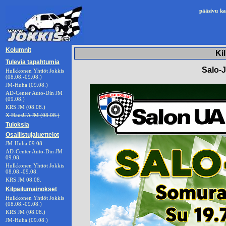
pääsivu
ka
Kolumnit
Ki
Tulevia tapahtumia
Salo-J
Hulkkonen Yhtiöt Jokkis
(08.08.-09.08.)
JM-Huha (09.08.)
AD-Center Auto-Din JM
(09.08.)
KRS JM (08.08.)
X HausUA JM (08.08.)
Tuloksia
Osallistujaluettelot
JM-Huha 09.08.
AD-Center Auto-Din JM
09.08.
Hulkkonen Yhtiöt Jokkis
08.08.-09.08.
KRS JM 08.08.
Kilpailumainokset
Hulkkonen Yhtiöt Jokkis
(08.08.-09.08.)
KRS JM (08.08.)
JM-Huha (09.08.)