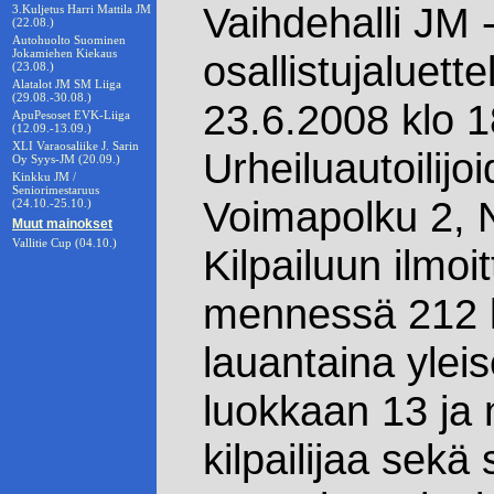
Vaihdehalli JM -
3.Kuljetus Harri Mattila JM
(22.08.)
Autohuolto Suominen
Jokamiehen Kiekaus
osallistujaluettel
(23.08.)
Alatalot JM SM Liiga
(29.08.-30.08.)
23.6.2008 klo 
ApuPesoset EVK-Liiga
(12.09.-13.09.)
XLI Varaosaliike J. Sarin
Urheiluautoilijoi
Oy Syys-JM (20.09.)
Kinkku JM /
Seniorimestaruus
Voimapolku 2, N
(24.10.-25.10.)
Muut mainokset
Vallitie Cup (04.10.)
Kilpailuun ilmo
mennessä 212 kil
lauantaina ylei
luokkaan 13 ja
kilpailijaa sekä