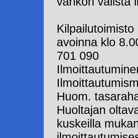
varikon välistä l
Kilpailutoimist
avoinna klo 8.0
701 090
Ilmoittautumine
Ilmoittautumism
Huom. tasarah
Huoltajan oltav
kuskeilla muka
ilmoittautumise