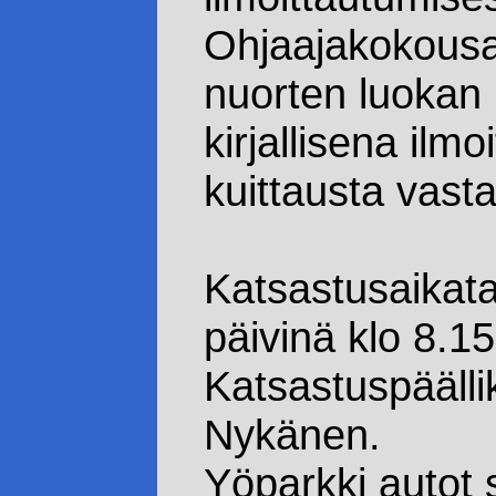
Ohjaajakokousa
nuorten luokan ki
kirjallisena ilm
kuittausta vast
Katsastusaikat
päivinä klo 8.1
Katsastuspäälli
Nykänen.
Yöparkki autot s