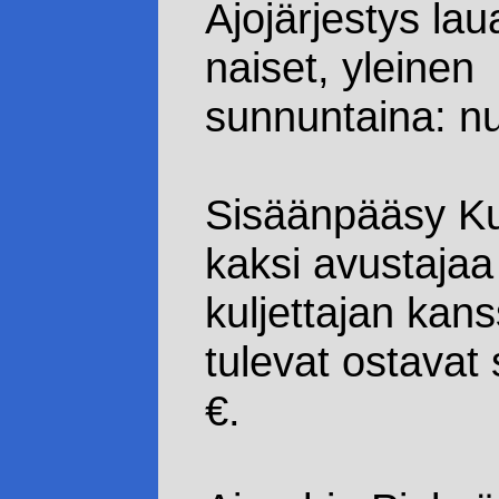
Ajojärjestys lau
naiset, yleinen
sunnuntaina: nu
Sisäänpääsy Ku
kaksi avustajaa
kuljettajan ka
tulevat ostavat
€.