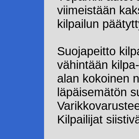
viimeistään kaks
kilpailun päätyt
Suojapeitto kilp
vähintään kilpa
alan kokoinen n
läpäisemätön su
Varikkovaruste
Kilpailijat siist