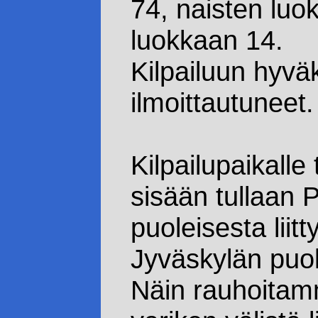
74, naisten luo
luokkaan 14.
Kilpailuun hyväk
ilmoittautuneet.
Kilpailupaikalle 
sisään tullaan
puoleisesta liit
Jyväskylän puol
Näin rauhoitamm