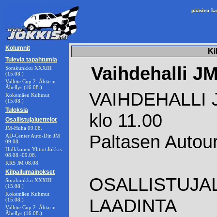
pääsivu
ka
Kolumnit
Ki
Tulevia tapahtumia
Vaihdehalli JM
Sorakunkku XXXIII
(15.08.)
Vallitie Cup 2. Ähtärin
Ähellys (16.08.)
VAIHDEHALLI J
Kokemäen Kuhmut
(15.08.)
Tuloksia
klo 11.00
Osallistujaluettelot
JM-Huha 09.08.
Paltasen Autou
AD-Center Auto-Din JM
09.08.
Hulkkonen Yhtiöt Jokkis
08.08.-09.08.
KRS JM 08.08.
Kilpailumainokset
OSALLISTUJA
Sorakunkku XXXIII
(15.08.)
Kokemäen Kuhmut
LAADINTA
(15.08.)
Vallitie Cup 2. Ähtärin
Ähellys (16.08.)