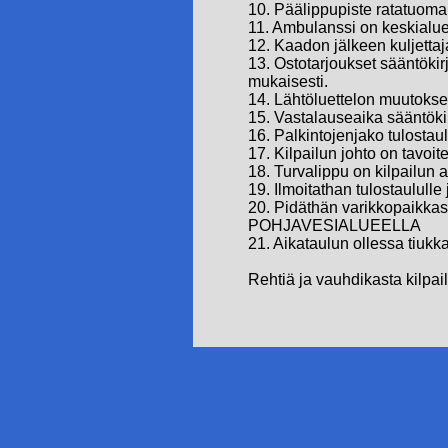
10. Päälippupiste ratatuomari
11. Ambulanssi on keskialue
12. Kaadon jälkeen kuljettaj
13. Ostotarjoukset sääntöki
mukaisesti.
14. Lähtöluettelon muutokset
15. Vastalauseaika sääntöki
16. Palkintojenjako tulostau
17. Kilpailun johto on tavoit
18. Turvalippu on kilpailun ai
19. Ilmoitathan tulostaulull
20. Pidäthän varikkopaikkasi
POHJAVESIALUEELLA
21. Aikataulun ollessa tiukka
Rehtiä ja vauhdikasta kilpail