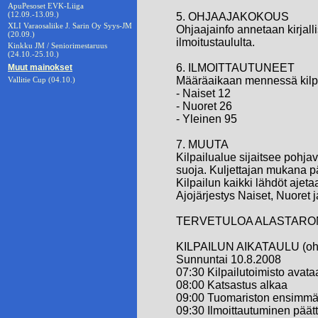
ApuPesoset EVK-Liiga
(12.09.-13.09.)
5. OHJAAJAKOKOUS
XLI Varaosaliike J. Sarin Oy Syys-JM
Ohjaajainfo annetaan kirjalli
(20.09.)
ilmoitustaululta.
Kinkku JM / Seniorimestaruus
(24.10.-25.10.)
6. ILMOITTAUTUNEET
Muut mainokset
Määräaikaan mennessä kilpai
Vallitie Cup (04.10.)
- Naiset 12
- Nuoret 26
- Yleinen 95
7. MUUTA
Kilpailualue sijaitsee pohja
suoja. Kuljettajan mukana p
Kilpailun kaikki lähdöt ajet
Ajojärjestys Naiset, Nuoret 
TERVETULOA ALASTARO
KILPAILUN AIKATAULU (ohj
Sunnuntai 10.8.2008
07:30 Kilpailutoimisto avata
08:00 Katsastus alkaa
09:00 Tuomariston ensimmä
09:30 Ilmoittautuminen päät