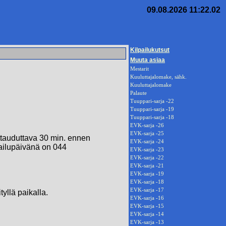
09.08.2026 11:22.02
Kilpailukutsut
Muuta asiaa
Mestarit
Kuuluttajalomake, sähk.
Kuuluttajalomake
Palaute
Tuuppari-sarja -22
Tuuppari-sarja -19
Tuuppari-sarja -18
EVK-sarja -26
EVK-sarja -25
ittauduttava 30 min. ennen
EVK-sarja -24
pailupäivänä on 044
EVK-sarja -23
EVK-sarja -22
EVK-sarja -21
EVK-sarja -19
EVK-sarja -18
EVK-sarja -17
yllä paikalla.
EVK-sarja -16
EVK-sarja -15
EVK-sarja -14
EVK-sarja -13