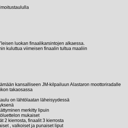
ilmoitustaululla
leisen luokan finaalikarsintojen alkaessa.
in kuluttua viimeisen finaalin tultua maaliin
stämään kansalliseen JM-kilpailuun Alastaron moottoriradalle
rikon takaosassa
aulu on lähtölaatan läheisyydessä
tyksenä
ättyminen merkitty lipuin
htöluettelon mukaiset
t 2 kierrosta, finaalit 3 kierrosta
iset , valkoiset ja punaiset liput