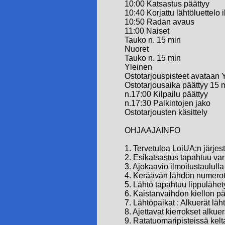
10:00 Katsastus päättyy
10:40 Korjattu lähtöluettelo 
10:50 Radan avaus
11:00 Naiset
Tauko n. 15 min
Nuoret
Tauko n. 15 min
Yleinen
Ostotarjouspisteet avataan Y
Ostotarjousaika päättyy 15 m
n.17:00 Kilpailu päättyy
n.17:30 Palkintojen jako
Ostotarjousten käsittely
OHJAAJAINFO
1. Tervetuloa LoiUA:n järje
2. Esikatsastus tapahtuu va
3. Ajokaavio ilmoitustaululla
4. Keräävän lähdön numerot
5. Lähtö tapahtuu lippulähe
6. Kaistanvaihdon kiellon pä
7. Lähtöpaikat : Alkuerät lä
8. Ajettavat kierrokset alkuerä
9. Ratatuomaripisteissä kelta