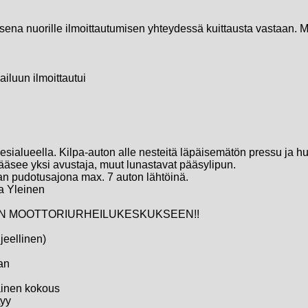
sena nuorille ilmoittautumisen yhteydessä kuittausta vastaan. Muu
luun ilmoittautui
vesialueella. Kilpa-auton alle nesteitä läpäisemätön pressu ja h
ääsee yksi avustaja, muut lunastavat pääsylipun.
aan pudotusajona max. 7 auton lähtöinä.
ja Yleinen
N MOOTTORIURHEILUKESKUKSEEN!!
eellinen)
an
inen kokous
tyy