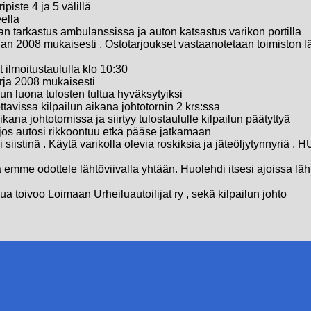
piste 4 ja 5 välillä
ella
an tarkastus ambulanssissa ja auton katsastus varikon portilla
rjan 2008 mukaisesti . Ostotarjoukset vastaanotetaan toimiston 
 ilmoitustaululla klo 10:30
rja 2008 mukaisesti
lun luona tulosten tultua hyväksytyiksi
ettavissa kilpailun aikana johtotornin 2 krs:ssa
kana johtotornissa ja siirtyy tulostaululle kilpailun päätyttyä
e jos autosi rikkoontuu etkä pääse jatkamaan
 siistinä . Käytä varikolla olevia roskiksia ja jäteöljytynnyri
 emme odottele lähtöviivalla yhtään. Huolehdi itsesi ajoissa läht
ua toivoo Loimaan Urheiluautoilijat ry , sekä kilpailun johto