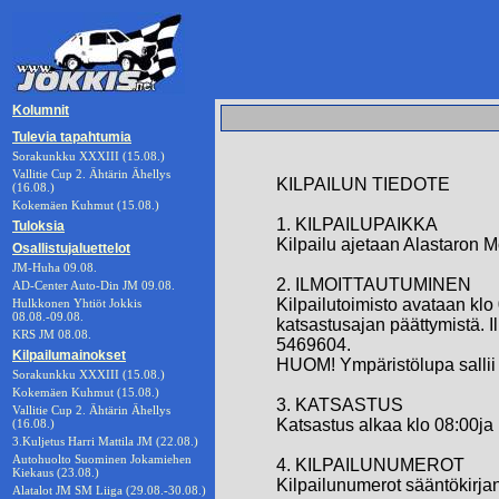
Kolumnit
Tulevia tapahtumia
Sorakunkku XXXIII (15.08.)
Vallitie Cup 2. Ähtärin Ähellys
KILPAILUN TIEDOTE
(16.08.)
Kokemäen Kuhmut (15.08.)
1. KILPAILUPAIKKA
Tuloksia
Kilpailu ajetaan Alastaron M
Osallistujaluettelot
JM-Huha 09.08.
2. ILMOITTAUTUMINEN
AD-Center Auto-Din JM 09.08.
Kilpailutoimisto avataan klo 
Hulkkonen Yhtiöt Jokkis
08.08.-09.08.
katsastusajan päättymistä. I
KRS JM 08.08.
5469604.
Kilpailumainokset
HUOM! Ympäristölupa sallii 
Sorakunkku XXXIII (15.08.)
Kokemäen Kuhmut (15.08.)
3. KATSASTUS
Vallitie Cup 2. Ähtärin Ähellys
Katsastus alkaa klo 08:00ja 
(16.08.)
3.Kuljetus Harri Mattila JM (22.08.)
Autohuolto Suominen Jokamiehen
4. KILPAILUNUMEROT
Kiekaus (23.08.)
Kilpailunumerot sääntökirja
Alatalot JM SM Liiga (29.08.-30.08.)