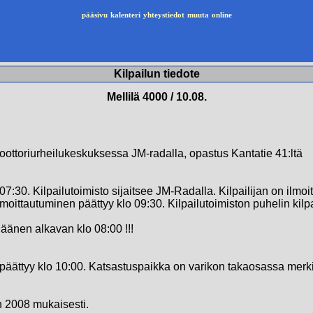
pääsivu
kalenteri
yhteystiedot
muuta
online
Kilpailun tiedote
Mellilä 4000 / 10.08.
oottoriurheilukeskuksessa JM-radalla, opastus Kantatie 41:ltä
07:30. Kilpailutoimisto sijaitsee JM-Radalla. Kilpailijan on ilmo
lmoittautuminen päättyy klo 09:30. Kilpailutoimiston puhelin kil
äänen alkavan klo 08:00 !!!
päättyy klo 10:00. Katsastuspaikka on varikon takaosassa merkit
n 2008 mukaisesti.