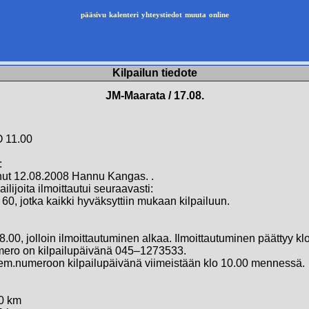
pääsivu
kalenteri
yhteystiedot
muuta
online
Kilpailun tiedote
JM-Maarata / 17.08.
 11.00
:
inut 12.08.2008 Hannu Kangas. .
ijoita ilmoittautui seuraavasti:
 60, jotka kaikki hyväksyttiin mukaan kilpailuun.
8.00, jolloin ilmoittautuminen alkaa. Ilmoittautuminen päättyy kl
umero on kilpailupäivänä 045–1273533.
 em.numeroon kilpailupäivänä viimeistään klo 10.00 mennessä.
50 km