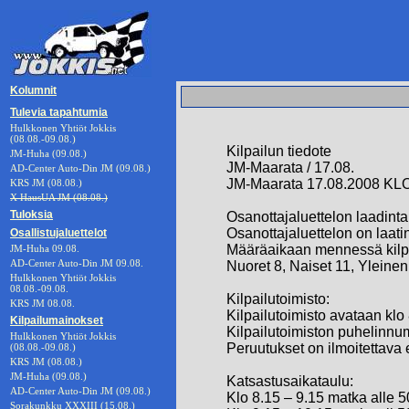
Kolumnit
Tulevia tapahtumia
Hulkkonen Yhtiöt Jokkis
(08.08.-09.08.)
Kilpailun tiedote
JM-Huha (09.08.)
JM-Maarata / 17.08.
AD-Center Auto-Din JM (09.08.)
JM-Maarata 17.08.2008 KLO
KRS JM (08.08.)
X HausUA JM (08.08.)
Tuloksia
Osanottajaluettelon laadinta
Osanottajaluettelon on laat
Osallistujaluettelot
Määräaikaan mennessä kilpail
JM-Huha 09.08.
AD-Center Auto-Din JM 09.08.
Nuoret 8, Naiset 11, Yleinen
Hulkkonen Yhtiöt Jokkis
08.08.-09.08.
Kilpailutoimisto:
KRS JM 08.08.
Kilpailutoimisto avataan klo 
Kilpailumainokset
Kilpailutoimiston puhelinn
Hulkkonen Yhtiöt Jokkis
Peruutukset on ilmoitettava
(08.08.-09.08.)
KRS JM (08.08.)
JM-Huha (09.08.)
Katsastusaikataulu:
AD-Center Auto-Din JM (09.08.)
Klo 8.15 – 9.15 matka alle 
Sorakunkku XXXIII (15.08.)