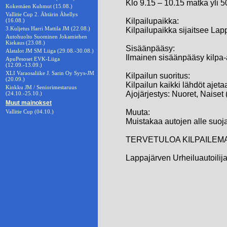
Klo 9.15 – 10.15 matka yli 
Kokemäen Kuhmut (15.08.)
Vallitie Cup 2. Ähtärin Ähellys
Kilpailupaikka:
(16.08.)
3.Kuljetus Harri Mattila JM (22.08.)
Kilpailupaikka sijaitsee Lap
Autohuolto Suominen Jokamiehen
Kiekaus (23.08.)
Sisäänpääsy:
Alatalot JM SM Liiga (29.08.-30.08.)
Ilmainen sisäänpääsy kilpa-a
ApuPesoset EVK-Liiga
(12.09.-13.09.)
XLI Varaosaliike J. Sarin Oy Syys-JM
Kilpailun suoritus:
(20.09.)
Kilpailun kaikki lähdöt ajet
Kinkku JM / Seniorimestaruus
Ajojärjestys: Nuoret, Naiset (
(24.10.-25.10.)
Muut mainokset
Muuta:
Vallitie Cup (04.10.)
Muistakaa autojen alle suoj
TERVETULOA KILPAILEM
Lappajärven Urheiluautoilija