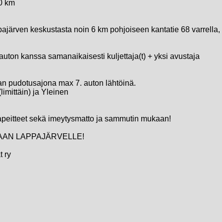
50 km
pajärven keskustasta noin 6 km pohjoiseen kantatie 68 varrella
uton kanssa samanaikaisesti kuljettaja(t) + yksi avustaja
aan pudotusajona max 7. auton lähtöinä.
limittäin) ja Yleinen
apeitteet sekä imeytysmatto ja sammutin mukaan!
AAN LAPPAJÄRVELLE!
t ry