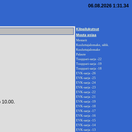
06.08.2026 1:31.34
Kilpailukutsut
Muuta asiaa
Mestarit
Kuuluttajalomake, sähk.
Kuuluttajalomake
Palaute
Tuuppari-sarja -22
Tuuppari-sarja -19
Tuuppari-sarja -18
EVK-sarja -26
EVK-sarja -25
EVK-sarja -24
EVK-sarja -23
EVK-sarja -22
EVK-sarja -21
o 10.00.
EVK-sarja -19
EVK-sarja -18
EVK-sarja -17
EVK-sarja -16
EVK-sarja -15
EVK-sarja -14
EVK-sarja -13