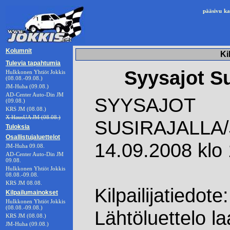
pääsivu
ka
Kolumnit
Ki
Tulevia tapahtumia
Syysajot Sus
Hulkkonen Yhtiöt Jokkis
(08.08.-09.08.)
JM-Huha (09.08.)
AD-Center Auto-Din JM
SYYSAJOT
(09.08.)
KRS JM (08.08.)
X HausUA JM (08.08.)
SUSIRAJALLA
Tuloksia
Osallistujaluettelot
14.09.2008 klo
JM-Huha 09.08.
AD-Center Auto-Din JM
09.08.
Hulkkonen Yhtiöt Jokkis
08.08.-09.08.
KRS JM 08.08.
Kilpailijatiedote:
Kilpailumainokset
Hulkkonen Yhtiöt Jokkis
(08.08.-09.08.)
Lähtöluettelo la
KRS JM (08.08.)
JM-Huha (09.08.)