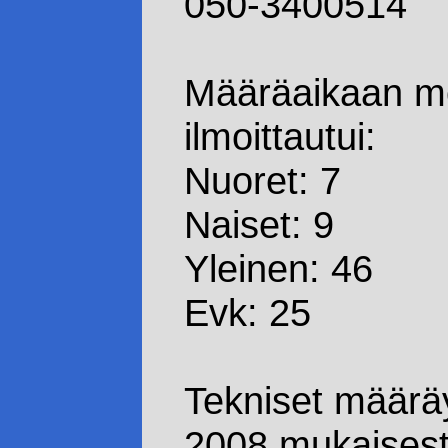
050-3400514
Määräaikaan me
ilmoittautui:
Nuoret: 7
Naiset: 9
Yleinen: 46
Evk: 25
Tekniset määräy
2008 mukaisesti