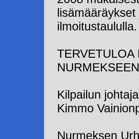
lisämääräykset 
ilmoitustaululla.
TERVETULOA 
NURMEKSEE
Kilpailun johtaja
Kimmo Vainion
Nurmeksen Urhei