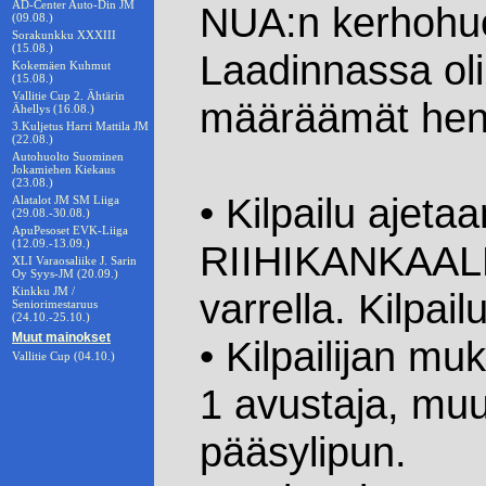
AD-Center Auto-Din JM
NUA:n kerhohuo
(09.08.)
Sorakunkku XXXIII
(15.08.)
Laadinnassa oli
Kokemäen Kuhmut
(15.08.)
Vallitie Cup 2. Ähtärin
määräämät henk
Ähellys (16.08.)
3.Kuljetus Harri Mattila JM
(22.08.)
Autohuolto Suominen
Jokamiehen Kiekaus
(23.08.)
• Kilpailu aj
Alatalot JM SM Liiga
(29.08.-30.08.)
ApuPesoset EVK-Liiga
(12.09.-13.09.)
RIIHIKANKAALL
XLI Varaosaliike J. Sarin
Oy Syys-JM (20.09.)
Kinkku JM /
varrella. Kilpai
Seniorimestaruus
(24.10.-25.10.)
Muut mainokset
• Kilpailijan m
Vallitie Cup (04.10.)
1 avustaja, muu
pääsylipun.