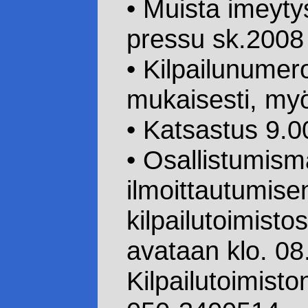
• Muista imeyt
pressu sk.200
• Kilpailunumer
mukaisesti, myö
• Katsastus 9.0
• Osallistumism
ilmoittautumis
kilpailutoimisto
avataan klo. 08
Kilpailutoimist