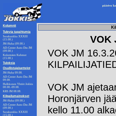
pääsivu
ka
Kolumnit
Ki
Tulevia tapahtumia
VOK J
Sorakunkku XXXIII
(15.08.)
JM-Huha (09.08.)
AD-Center Auto-Din JM
VOK JM 16.3.2
(09.08.)
Kokemäen Kuhmut
(15.08.)
KILPAILIJATI
Tuloksia
Osallistujaluettelot
JM-Huha 09.08.
AD-Center Auto-Din JM
09.08.
VOK JM ajetaa
Hulkkonen Yhtiöt Jokkis
08.08.-09.08.
KRS JM 08.08.
Horonjärven jää
Kilpailumainokset
JM-Huha (09.08.)
AD-Center Auto-Din JM
kello 11.00 alk
(09.08.)
Sorakunkku XXXIII
(15.08.)