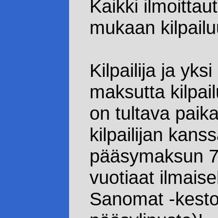
Kaikki ilmoittau
mukaan kilpailu
Kilpailija ja yk
maksutta kilpail
on tultava paik
kilpailijan kans
pääsymaksun 7 
vuotiaat ilmai
Sanomat -kestot