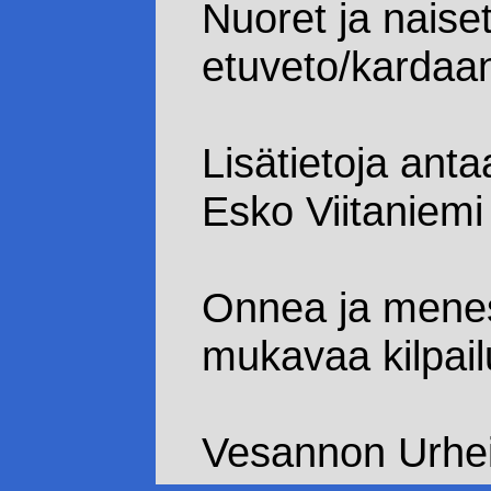
Nuoret ja naiset 
etuveto/kardaan
Lisätietoja anta
Esko Viitaniem
Onnea ja menes
mukavaa kilpailu
Vesannon Urheil