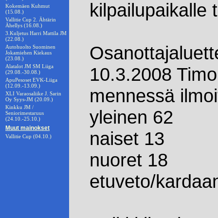
kilpailupaikalle 
Kokemäen Kuhmut
(15.08.)
Vallitie Cup 2. Ähtärin
Ähellys (16.08.)
3.Kuljetus Harri Mattila JM
(22.08.)
Osanottajaluett
Autohuolto Suominen
Jokamiehen Kiekaus
(23.08.)
Alatalot JM SM Liiga
10.3.2008 Timo
(29.08.-30.08.)
ApuPesoset EVK-Liiga
(12.09.-13.09.)
mennessä ilmoit
XLI Varaosaliike J. Sarin
Oy Syys-JM (20.09.)
Kinkku JM /
yleinen 62
Seniorimestaruus
(24.10.-25.10.)
Muut mainokset
naiset 13
Vallitie Cup (04.10.)
nuoret 18
etuveto/kardaan