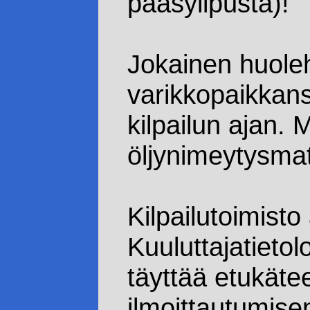
pääsylipusta)!
Jokainen huole
varikkopaikkans
kilpailun ajan. 
öljynimeytysma
Kilpailutoimisto
Kuuluttajatieto
täyttää etukäte
ilmoittautumise