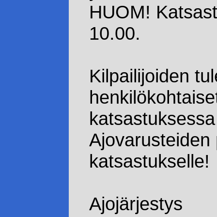
HUOM! Katsastu
10.00.
Kilpailijoiden tu
henkilökohtaise
katsastuksess
Ajovarusteiden
katsastukselle!
Ajojärjestys