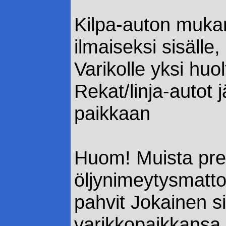
Kilpa-auton muka
ilmaiseksi sisälle,
Varikolle yksi huo
Rekat/linja-autot 
paikkaan
Huom! Muista pre
öljynimeytysmatto
pahvit Jokainen s
varikkopaikkansa 