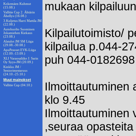
mukaan kilpailuu
Kokemäen Kuhmut
(15.08.)
Vallitie Cup 2. Ähtärin
Ähellys (16.08.)
3.Kuljetus Harri Mattila JM
(22.08.)
Kilpailutoimisto/
Autohuolto Suominen
Jokamiehen Kiekaus
(23.08.)
Alatalot JM SM Liiga
kilpailua p.044-2
(29.08.-30.08.)
ApuPesoset EVK-Liiga
(12.09.-13.09.)
puh 044-0182698
XLI Varaosaliike J. Sarin
Oy Syys-JM (20.09.)
Kinkku JM /
Seniorimestaruus
(24.10.-25.10.)
Muut mainokset
Ilmoittautuminen 
Vallitie Cup (04.10.)
klo 9.45
Ilmoittautuminen v
,seuraa opasteita