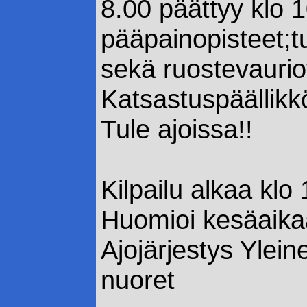
8.00 päättyy klo 
pääpainopisteet;tu
sekä ruostevaurio
Katsastuspäällik
Tule ajoissa!!
Kilpailu alkaa klo
Huomioi kesäaika
Ajojärjestys Ylein
nuoret