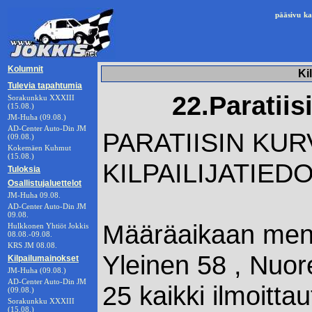
pääsivu
ka
Kolumnit
Ki
Tulevia tapahtumia
22.Paratiisi
Sorakunkku XXXIII
(15.08.)
JM-Huha (09.08.)
AD-Center Auto-Din JM
PARATIISIN KURV
(09.08.)
Kokemäen Kuhmut
(15.08.)
KILPAILIJATIED
Tuloksia
Osallistujaluettelot
JM-Huha 09.08.
AD-Center Auto-Din JM
09.08.
Määräaikaan menn
Hulkkonen Yhtiöt Jokkis
08.08.-09.08.
KRS JM 08.08.
Yleinen 58 , Nuor
Kilpailumainokset
JM-Huha (09.08.)
AD-Center Auto-Din JM
25 kaikki ilmoitta
(09.08.)
Sorakunkku XXXIII
(15.08.)