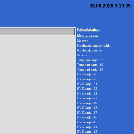
08.08.2026 9:10.35
Kilpailukutsut
Muuta asiaa
Mestarit
Kuuluttajalomake, sähk.
Kuuluttajalomake
Palaute
Tuuppari-sarja -22
Tuuppari-sarja -19
Tuuppari-sarja -18
EVK-sarja -26
EVK-sarja -25
EVK-sarja -24
EVK-sarja -23
EVK-sarja -22
EVK-sarja -21
EVK-sarja -19
EVK-sarja -18
EVK-sarja -17
EVK-sarja -16
EVK-sarja -15
EVK-sarja -14
EVK-sarja -13