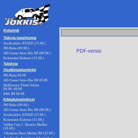
Kolumnit
Tulevia tapahtumia
Sorakunkku XXXIII (15.08.)
JM-Huha (09.08.)
PDF-versio
AD-Center Auto-Din JM (09.08.)
Kokemäen Kuhmut (15.08.)
Tuloksia
Osallistujaluettelot
JM-Huha 09.08.
AD-Center Auto-Din JM 09.08.
Hulkkonen Yhtiöt Jokkis
08.08.-09.08.
KRS JM 08.08.
Kilpailumainokset
JM-Huha (09.08.)
AD-Center Auto-Din JM (09.08.)
Sorakunkku XXXIII (15.08.)
Kokemäen Kuhmut (15.08.)
Vallitie Cup 2. Ähtärin Ähellys
(16.08.)
3.Kuljetus Harri Mattila JM (22.08.)