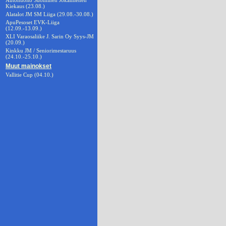
Autohuolto Suominen Jokamiehen
Kiekaus (23.08.)
Alatalot JM SM Liiga (29.08.-30.08.)
ApuPesoset EVK-Liiga
(12.09.-13.09.)
XLI Varaosaliike J. Sarin Oy Syys-JM
(20.09.)
Kinkku JM / Seniorimestaruus
(24.10.-25.10.)
Muut mainokset
Vallitie Cup (04.10.)