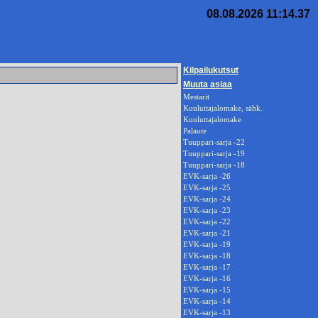
08.08.2026 11:14.37
Kilpailukutsut
Muuta asiaa
Mestarit
Kuuluttajalomake, sähk.
Kuuluttajalomake
Palaute
Tuuppari-sarja -22
Tuuppari-sarja -19
Tuuppari-sarja -18
EVK-sarja -26
EVK-sarja -25
EVK-sarja -24
EVK-sarja -23
EVK-sarja -22
EVK-sarja -21
EVK-sarja -19
EVK-sarja -18
EVK-sarja -17
EVK-sarja -16
EVK-sarja -15
EVK-sarja -14
EVK-sarja -13