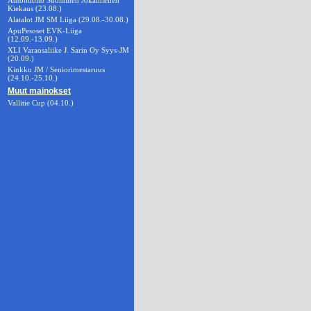
Autohuolto Suominen Jokamiehen
Kiekaus (23.08.)
Alatalot JM SM Liiga (29.08.-30.08.)
ApuPesoset EVK-Liiga
(12.09.-13.09.)
XLI Varaosaliike J. Sarin Oy Syys-JM
(20.09.)
Kinkku JM / Seniorimestaruus
(24.10.-25.10.)
Muut mainokset
Vallitie Cup (04.10.)