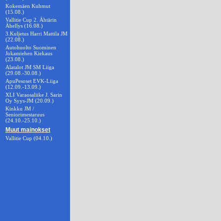
Kokemäen Kuhmut
(15.08.)
Vallitie Cup 2. Ähtärin
Ähellys (16.08.)
3.Kuljetus Harri Mattila JM
(22.08.)
Autohuolto Suominen
Jokamiehen Kiekaus
(23.08.)
Alatalot JM SM Liiga
(29.08.-30.08.)
ApuPesoset EVK-Liiga
(12.09.-13.09.)
XLI Varaosaliike J. Sarin
Oy Syys-JM (20.09.)
Kinkku JM /
Seniorimestaruus
(24.10.-25.10.)
Muut mainokset
Vallitie Cup (04.10.)