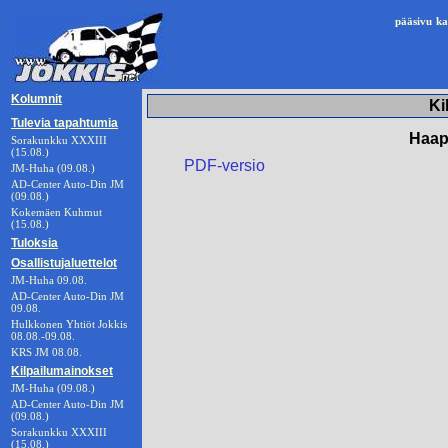
pääsivu
ka
Kolumnit
Ki
Tulevia tapahtumia
Haapa
Sorakunkku XXXIII
(15.08.)
PDF-versio
JM-Huha (09.08.)
AD-Center Auto-Din JM
(09.08.)
Kokemäen Kuhmut
(15.08.)
Tuloksia
Osallistujaluettelot
JM-Huha 09.08.
AD-Center Auto-Din JM
09.08.
Hulkkonen Yhtiöt Jokkis
08.08.-09.08.
KRS JM 08.08.
Kilpailumainokset
JM-Huha (09.08.)
AD-Center Auto-Din JM
(09.08.)
Sorakunkku XXXIII
(15.08.)