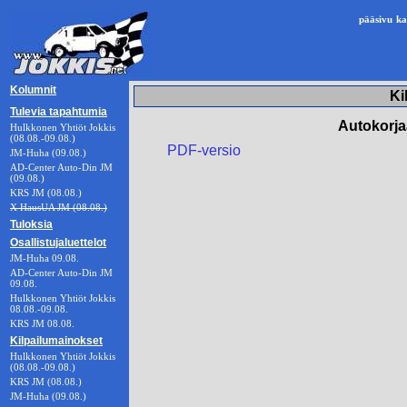
pääsivu
ka
Kolumnit
Ki
Tulevia tapahtumia
Autokorja
Hulkkonen Yhtiöt Jokkis
(08.08.-09.08.)
PDF-versio
JM-Huha (09.08.)
AD-Center Auto-Din JM
(09.08.)
KRS JM (08.08.)
X HausUA JM (08.08.)
Tuloksia
Osallistujaluettelot
JM-Huha 09.08.
AD-Center Auto-Din JM
09.08.
Hulkkonen Yhtiöt Jokkis
08.08.-09.08.
KRS JM 08.08.
Kilpailumainokset
Hulkkonen Yhtiöt Jokkis
(08.08.-09.08.)
KRS JM (08.08.)
JM-Huha (09.08.)