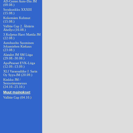
AD-Center Auto-Din JM
(09.08.)
Sorakunkku XXXIII
(15.08.)
Kokemäen Kuhmut
(15.08.)
Vallitie Cup 2. Ähtärin
Ähellys (16.08.)
3.Kuljetus Harri Mattila JM
(22.08.)
Autohuolto Suominen
Jokamiehen Kiekaus
(23.08.)
Alatalot JM SM Liiga
(29.08.-30.08.)
ApuPesoset EVK-Liiga
(12.09.-13.09.)
XLI Varaosaliike J. Sarin
Oy Syys-JM (20.09.)
Kinkku JM /
Seniorimestaruus
(24.10.-25.10.)
Muut mainokset
Vallitie Cup (04.10.)