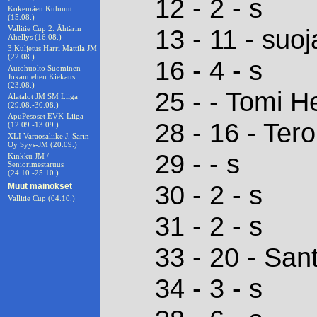
12 - 2 - s
Kokemäen Kuhmut
(15.08.)
Vallitie Cup 2. Ähtärin
13 - 11 - suoj
Ähellys (16.08.)
3.Kuljetus Harri Mattila JM
(22.08.)
16 - 4 - s
Autohuolto Suominen
Jokamiehen Kiekaus
(23.08.)
25 - - Tomi H
Alatalot JM SM Liiga
(29.08.-30.08.)
ApuPesoset EVK-Liiga
28 - 16 - Ter
(12.09.-13.09.)
XLI Varaosaliike J. Sarin
Oy Syys-JM (20.09.)
29 - - s
Kinkku JM /
Seniorimestaruus
(24.10.-25.10.)
30 - 2 - s
Muut mainokset
Vallitie Cup (04.10.)
31 - 2 - s
33 - 20 - San
34 - 3 - s