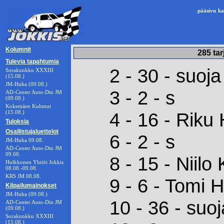
pääsivu
ka
Kolumnit
285 tar
Tulevia tapahtumia
2 - 30 - suoja
Sorakunkku XXXIII
(15.08.)
JM-Huha (09.08.)
3 - 2 - s
AD-Center Auto-Din JM
(09.08.)
Kokemäen Kuhmut
(15.08.)
4 - 16 - Riku
Tuloksia
Osallistujaluettelot
6 - 2 - s
JM-Huha 09.08.
AD-Center Auto-Din JM
09.08.
8 - 15 - Niilo 
Hulkkonen Yhtiöt Jokkis
08.08.-09.08.
KRS JM 08.08.
9 - 6 - Tomi 
Kilpailumainokset
JM-Huha (09.08.)
10 - 36 - suoj
AD-Center Auto-Din JM
(09.08.)
Sorakunkku XXXIII
(15.08.)