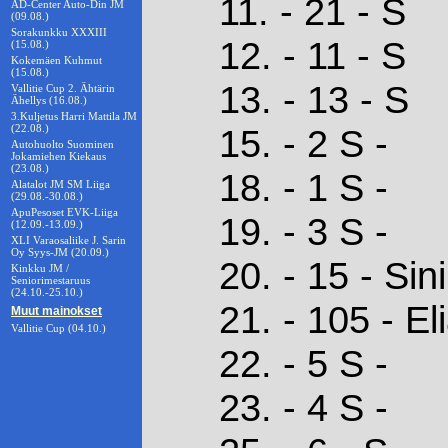
11. - 21 - S
AD-Center Auto-Din JM
(09.08.)
Sorakunkku XXXIII
12. - 11 - S
(15.08.)
Kokemäen Kuhmut
(15.08.)
13. - 13 - S
Vallitie Cup 2. Ähtärin
Ähellys (16.08.)
3.Kuljetus Harri Mattila JM
(22.08.)
15. - 2 S -
Autohuolto Suominen
Jokamiehen Kiekaus
(23.08.)
18. - 1 S -
Alatalot JM SM Liiga
(29.08.-30.08.)
ApuPesoset EVK-Liiga
19. - 3 S -
(12.09.-13.09.)
XLI Varaosaliike J. Sarin
Oy Syys-JM (20.09.)
20. - 15 - Sin
Kinkku JM /
Seniorimestaruus
(24.10.-25.10.)
21. - 105 - E
Muut mainokset
Vallitie Cup (04.10.)
22. - 5 S -
23. - 4 S -