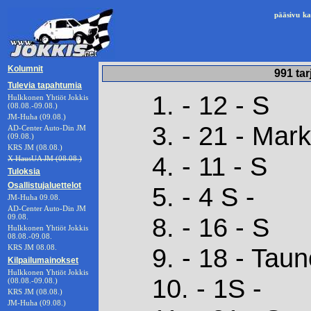
pääsivu
ka
Kolumnit
991 tar
Tulevia tapahtumia
1. - 12 - S
Hulkkonen Yhtiöt Jokkis
(08.08.-09.08.)
JM-Huha (09.08.)
3. - 21 - Mar
AD-Center Auto-Din JM
(09.08.)
KRS JM (08.08.)
4. - 11 - S
X HausUA JM (08.08.)
Tuloksia
Osallistujaluettelot
5. - 4 S -
JM-Huha 09.08.
AD-Center Auto-Din JM
09.08.
8. - 16 - S
Hulkkonen Yhtiöt Jokkis
08.08.-09.08.
KRS JM 08.08.
9. - 18 - Tau
Kilpailumainokset
Hulkkonen Yhtiöt Jokkis
10. - 1S -
(08.08.-09.08.)
KRS JM (08.08.)
JM-Huha (09.08.)