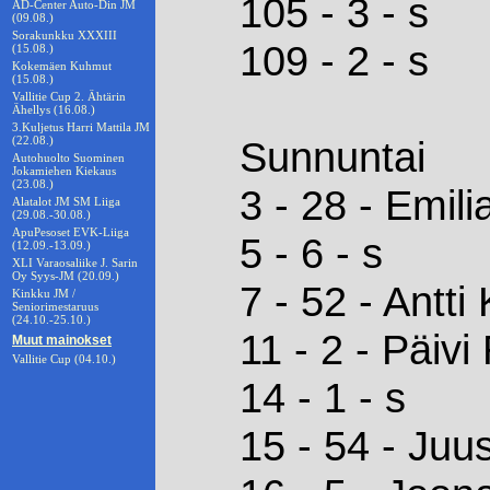
105 - 3 - s
AD-Center Auto-Din JM
(09.08.)
Sorakunkku XXXIII
109 - 2 - s
(15.08.)
Kokemäen Kuhmut
(15.08.)
Vallitie Cup 2. Ähtärin
Ähellys (16.08.)
3.Kuljetus Harri Mattila JM
(22.08.)
Sunnuntai
Autohuolto Suominen
Jokamiehen Kiekaus
(23.08.)
3 - 28 - Emil
Alatalot JM SM Liiga
(29.08.-30.08.)
ApuPesoset EVK-Liiga
5 - 6 - s
(12.09.-13.09.)
XLI Varaosaliike J. Sarin
Oy Syys-JM (20.09.)
7 - 52 - Antti 
Kinkku JM /
Seniorimestaruus
(24.10.-25.10.)
11 - 2 - Päivi
Muut mainokset
Vallitie Cup (04.10.)
14 - 1 - s
15 - 54 - Juu