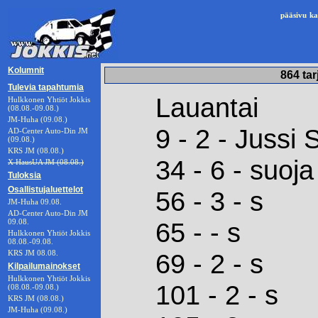
pääsivu
ka
Kolumnit
864 tar
Tulevia tapahtumia
Lauantai
Hulkkonen Yhtiöt Jokkis
(08.08.-09.08.)
JM-Huha (09.08.)
9 - 2 - Jussi 
AD-Center Auto-Din JM
(09.08.)
KRS JM (08.08.)
34 - 6 - suoja
X HausUA JM (08.08.)
Tuloksia
Osallistujaluettelot
56 - 3 - s
JM-Huha 09.08.
AD-Center Auto-Din JM
09.08.
65 - - s
Hulkkonen Yhtiöt Jokkis
08.08.-09.08.
KRS JM 08.08.
69 - 2 - s
Kilpailumainokset
Hulkkonen Yhtiöt Jokkis
101 - 2 - s
(08.08.-09.08.)
KRS JM (08.08.)
JM-Huha (09.08.)