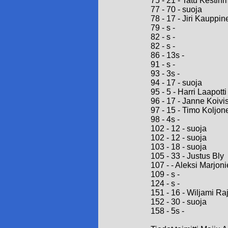
75 - 21 - Tatu Kestin
77 - 70 - suoja
78 - 17 - Jiri Kauppin
79 - s -
82 - s -
82 - s -
86 - 13s -
91 - s -
93 - 3s -
94 - 17 - suoja
95 - 5 - Harri Laapotti
96 - 17 - Janne Koivi
97 - 15 - Timo Koljon
98 - 4s -
102 - 12 - suoja
102 - 12 - suoja
103 - 18 - suoja
105 - 33 - Justus Bly
107 - - Aleksi Marjon
109 - s -
124 - s -
151 - 16 - Wiljami Ra
152 - 30 - suoja
158 - 5s -