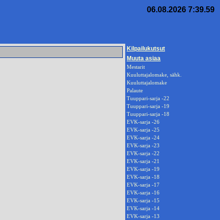
06.08.2026 7:39.59
Kilpailukutsut
Muuta asiaa
Mestarit
Kuuluttajalomake, sähk.
Kuuluttajalomake
Palaute
Tuuppari-sarja -22
Tuuppari-sarja -19
Tuuppari-sarja -18
EVK-sarja -26
EVK-sarja -25
EVK-sarja -24
EVK-sarja -23
EVK-sarja -22
EVK-sarja -21
EVK-sarja -19
EVK-sarja -18
EVK-sarja -17
EVK-sarja -16
EVK-sarja -15
EVK-sarja -14
EVK-sarja -13