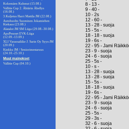
Kokemäen Kuhmut (15.08.)
8 - 13 -
Vallitie Cup 2. Ähtärin Ähellys
9 - 40 -
(16.08.)
10 - 2s
3.Kuljetus Harri Mattila JM (22.08.)
12 - 60 -
Autohuolto Suominen Jokamiehen
Kiekaus (23.08.)
13 - 28 - suoja
Alatalot JM SM Liiga (29.08.-30.08.)
15 - 5s -
ApuPesoset EVK-Liiga
18 - 18 - suoja
(12.09.-13.09.)
19 - 6s -
XLI Varaosaliike J. Sarin Oy Syys-JM
(20.09.)
22 - 95 - Jami Räikk
Kinkku JM / Seniorimestaruus
23 - 9 - suoja
(24.10.-25.10.)
24 - 6 - suoja
Muut mainokset
25 - 5s -
Vallitie Cup (04.10.)
10 - s -
13 - 28 - suoja
13 - 28 - suoja
15 - 5s -
18 - 18 - suoja
19 - 6s -
22 - 95 - Jami Räikk
23 - 9 - suoja
24 - 6 - suoja
25 - 5s -
29 - 3s -
32 - 6 - suoja
32 - 6 - suoja