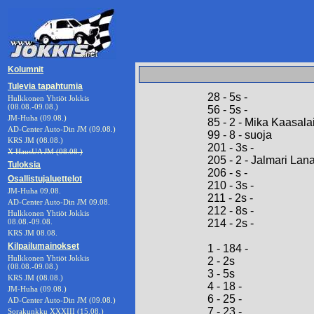
Kolumnit
Tulevia tapahtumia
28 - 5s -
Hulkkonen Yhtiöt Jokkis
(08.08.-09.08.)
56 - 5s -
JM-Huha (09.08.)
85 - 2 - Mika Kaasal
AD-Center Auto-Din JM (09.08.)
99 - 8 - suoja
KRS JM (08.08.)
201 - 3s -
X HausUA JM (08.08.)
205 - 2 - Jalmari Lan
Tuloksia
206 - s -
Osallistujaluettelot
210 - 3s -
JM-Huha 09.08.
211 - 2s -
AD-Center Auto-Din JM 09.08.
212 - 8s -
Hulkkonen Yhtiöt Jokkis
08.08.-09.08.
214 - 2s -
KRS JM 08.08.
Kilpailumainokset
1 - 184 -
Hulkkonen Yhtiöt Jokkis
2 - 2s
(08.08.-09.08.)
3 - 5s
KRS JM (08.08.)
4 - 18 -
JM-Huha (09.08.)
6 - 25 -
AD-Center Auto-Din JM (09.08.)
7 - 23 -
Sorakunkku XXXIII (15.08.)