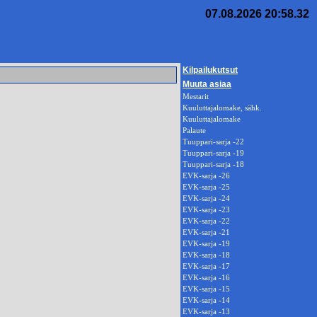
07.08.2026 20:58.32
Kilpailukutsut
Muuta asiaa
Mestarit
Kuuluttajalomake, sähk.
Kuuluttajalomake
Palaute
Tuuppari-sarja -22
Tuuppari-sarja -19
Tuuppari-sarja -18
EVK-sarja -26
EVK-sarja -25
EVK-sarja -24
EVK-sarja -23
EVK-sarja -22
EVK-sarja -21
EVK-sarja -19
EVK-sarja -18
EVK-sarja -17
EVK-sarja -16
EVK-sarja -15
EVK-sarja -14
EVK-sarja -13