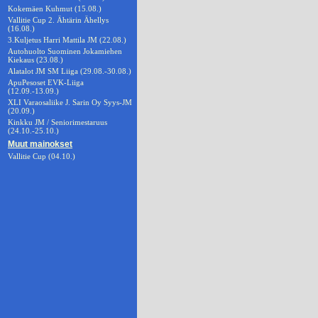
Kokemäen Kuhmut (15.08.)
Vallitie Cup 2. Ähtärin Ähellys
(16.08.)
3.Kuljetus Harri Mattila JM (22.08.)
Autohuolto Suominen Jokamiehen
Kiekaus (23.08.)
Alatalot JM SM Liiga (29.08.-30.08.)
ApuPesoset EVK-Liiga
(12.09.-13.09.)
XLI Varaosaliike J. Sarin Oy Syys-JM
(20.09.)
Kinkku JM / Seniorimestaruus
(24.10.-25.10.)
Muut mainokset
Vallitie Cup (04.10.)