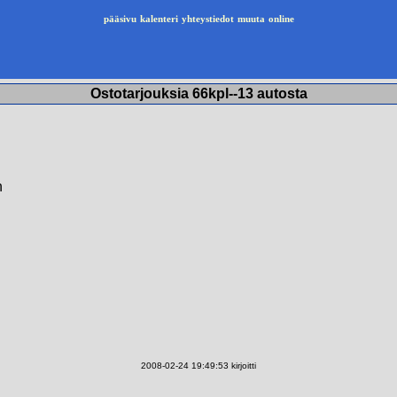
pääsivu
kalenteri
yhteystiedot
muuta
online
Ostotarjouksia 66kpl--13 autosta
n
2008-02-24 19:49:53 kirjoitti