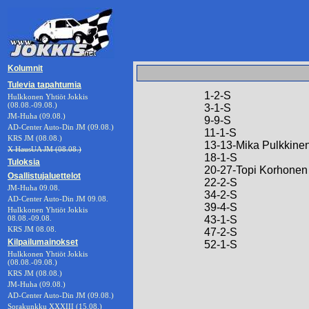
Kolumnit
Tulevia tapahtumia
1-2-S
Hulkkonen Yhtiöt Jokkis
(08.08.-09.08.)
3-1-S
JM-Huha (09.08.)
9-9-S
AD-Center Auto-Din JM (09.08.)
11-1-S
KRS JM (08.08.)
13-13-Mika Pulkkine
X HausUA JM (08.08.)
18-1-S
Tuloksia
20-27-Topi Korhonen
Osallistujaluettelot
22-2-S
JM-Huha 09.08.
34-2-S
AD-Center Auto-Din JM 09.08.
39-4-S
Hulkkonen Yhtiöt Jokkis
08.08.-09.08.
43-1-S
KRS JM 08.08.
47-2-S
Kilpailumainokset
52-1-S
Hulkkonen Yhtiöt Jokkis
(08.08.-09.08.)
KRS JM (08.08.)
JM-Huha (09.08.)
AD-Center Auto-Din JM (09.08.)
Sorakunkku XXXIII (15.08.)