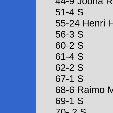
44-9 Joona 
51-4 S
55-24 Henri 
56-3 S
60-2 S
61-4 S
62-2 S
67-1 S
68-6 Raimo 
69-1 S
70- 2 S