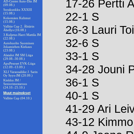
17-26 Pertti A
AD-Center Auto-Din JM
(09.08.)
Sorakunkku XXXIII
22-1 S
(15.08.)
Kokemäen Kuhmut
(15.08.)
26-3 Lauri To
Vallitie Cup 2. Ähtärin
Ähellys (16.08.)
3.Kuljetus Harri Mattila JM
(22.08.)
32-6 S
Autohuolto Suominen
Jokamiehen Kiekaus
(23.08.)
33-1 S
Alatalot JM SM Liiga
(29.08.-30.08.)
ApuPesoset EVK-Liiga
34-28 Jouni 
(12.09.-13.09.)
XLI Varaosaliike J. Sarin
Oy Syys-JM (20.09.)
36-1 S
Kinkku JM /
Seniorimestaruus
(24.10.-25.10.)
40-1 S
Muut mainokset
Vallitie Cup (04.10.)
41-29 Ari Lei
43-12 Kimmo