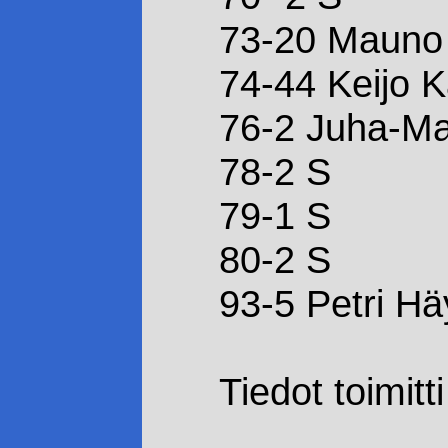
73-20 Mauno
74-44 Keijo 
76-2 Juha-Ma
78-2 S
79-1 S
80-2 S
93-5 Petri Hä
Tiedot toimitt