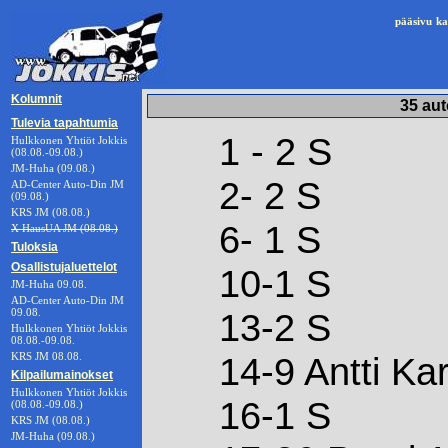
pääsivu
ka
Kolumnit
35 aut
Tulevia tapahtumia
1 - 2 S
Hulkkonen Yhtiöt Jokkis
(08.08.-09.08.)
JM-Huha (09.08.)
2- 2 S
AD-Center Auto-Din JM
(09.08.)
KRS JM (08.08.)
6- 1 S
X HausUA JM (08.08.)
Tuloksia
Osallistujaluettelot
10-1 S
JM-Huha 09.08.
AD-Center Auto-Din JM
09.08.
13-2 S
Hulkkonen Yhtiöt Jokkis
08.08.-09.08.
KRS JM 08.08.
14-9 Antti Ka
Kilpailumainokset
Hulkkonen Yhtiöt Jokkis
16-1 S
(08.08.-09.08.)
KRS JM (08.08.)
JM-Huha (09.08.)