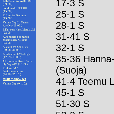
17-3 S
AD-Center Auto-Din JM
(09.08.)
Sorakunkku XXXIII
25-1 S
(15.08.)
Kokemäen Kuhmut
(15.08.)
28-1 S
Vallitie Cup 2. Ähtärin
Ähellys (16.08.)
3.Kuljetus Harri Mattila JM
(22.08.)
31-41 S
Autohuolto Suominen
Jokamiehen Kiekaus
(23.08.)
32-1 S
Alatalot JM SM Liiga
(29.08.-30.08.)
ApuPesoset EVK-Liiga
35-36 Hanna
(12.09.-13.09.)
XLI Varaosaliike J. Sarin
Oy Syys-JM (20.09.)
(Suoja)
Kinkku JM /
Seniorimestaruus
(24.10.-25.10.)
41-4 Teemu L
Muut mainokset
Vallitie Cup (04.10.)
45-1 S
51-30 S