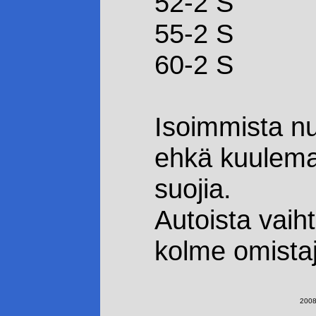
52-2 S
55-2 S
60-2 S
Isoimmista nu
ehkä kuulemat
suojia.
Autoista vaiht
kolme omistaj
2008-