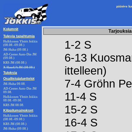
pääsivu
ka
Kolumnit
Tarjouksia
Tulevia tapahtumia
1-2 S
Hulkkonen Yhtiöt Jokkis
(08.08.-09.08.)
JM-Huha (09.08.)
6-13 Kuosman
AD-Center Auto-Din JM
(09.08.)
KRS JM (08.08.)
ittelleen)
X HausUA JM (08.08.)
Tuloksia
Osallistujaluettelot
7-4 Gröhn Pet
JM-Huha 09.08.
AD-Center Auto-Din JM
09.08.
11-4 S
Hulkkonen Yhtiöt Jokkis
08.08.-09.08.
KRS JM 08.08.
15-2 S
Kilpailumainokset
Hulkkonen Yhtiöt Jokkis
16-4 S
(08.08.-09.08.)
KRS JM (08.08.)
JM-Huha (09.08.)