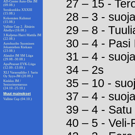
27 – 15 - Ter
AD-Center Auto-Din JM
(09.08.)
Sorakunkku XXXIII
28 – 3 - suoj
(15.08.)
Kokemäen Kuhmut
(15.08.)
29 – 8 - Tuuli
Vallitie Cup 2. Ähtärin
Ähellys (16.08.)
3.Kuljetus Harri Mattila JM
(22.08.)
30 – 4 - Pasi 
Autohuolto Suominen
Jokamiehen Kiekaus
(23.08.)
31 – 4 - suoj
Alatalot JM SM Liiga
(29.08.-30.08.)
ApuPesoset EVK-Liiga
34 – 2s
(12.09.-13.09.)
XLI Varaosaliike J. Sarin
Oy Syys-JM (20.09.)
35 – 10 - suo
Kinkku JM /
Seniorimestaruus
(24.10.-25.10.)
37 – 4 - suoj
Muut mainokset
Vallitie Cup (04.10.)
39 – 4 - Satu
40 – 5 - Vel