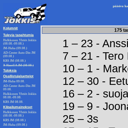
pääsivu
ka
Kolumnit
175 ta
Tulevia tapahtumia
1 – 23 - Anss
Hulkkonen Yhtiöt Jokkis
(08.08.-09.08.)
JM-Huha (09.08.)
7 – 21 - Tero
AD-Center Auto-Din JM
(09.08.)
KRS JM (08.08.)
10 – 1 - Mar
X HausUA JM (08.08.)
Tuloksia
Osallistujaluettelot
12 – 30 - Eet
JM-Huha 09.08.
AD-Center Auto-Din JM
09.08.
16 – 2 - suoj
Hulkkonen Yhtiöt Jokkis
08.08.-09.08.
KRS JM 08.08.
19 – 9 - Joon
Kilpailumainokset
Hulkkonen Yhtiöt Jokkis
25 – 3s
(08.08.-09.08.)
KRS JM (08.08.)
JM-Huha (09.08.)