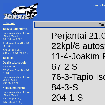
pääsivu
ka
Kolumnit
Tar
Tulevia tapahtumia
Perjantai 21.0
Hulkkonen Yhtiöt Jokkis
(08.08.-09.08.)
JM-Huha (09.08.)
22kpl/8 autos
AD-Center Auto-Din JM
(09.08.)
KRS JM (08.08.)
11-4-Joakim 
X HausUA JM (08.08.)
Tuloksia
Osallistujaluettelot
67-2 S
JM-Huha 09.08.
AD-Center Auto-Din JM
09.08.
76-3-Tapio Is
Hulkkonen Yhtiöt Jokkis
08.08.-09.08.
KRS JM 08.08.
84-3-S
Kilpailumainokset
Hulkkonen Yhtiöt Jokkis
204-1-S
(08.08.-09.08.)
KRS JM (08.08.)
JM-Huha (09.08.)