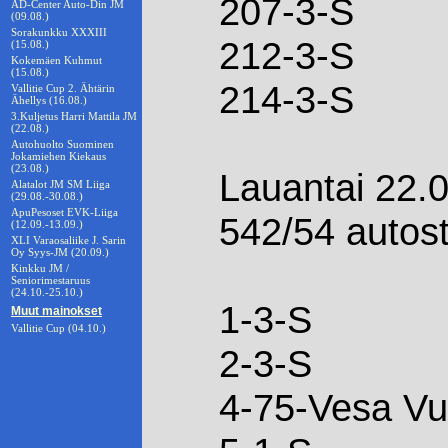
207-3-S
AD-Center Auto-Din JM
(09.08.)
Sorakunkku XXXIII
212-3-S
(15.08.)
Kokemäen Kuhmut
(15.08.)
214-3-S
Vallitie Cup 2. Ähtärin
Ähellys (16.08.)
3.Kuljetus Harri Mattila JM
(22.08.)
Autohuolto Suominen
Jokamiehen Kiekaus
(23.08.)
Lauantai 22.0
Alatalot JM SM Liiga
(29.08.-30.08.)
ApuPesoset EVK-Liiga
542/54 autos
(12.09.-13.09.)
XLI Varaosaliike J. Sarin
Oy Syys-JM (20.09.)
Kinkku JM /
Seniorimestaruus
(24.10.-25.10.)
1-3-S
Muut mainokset
Vallitie Cup (04.10.)
2-3-S
4-75-Vesa Vu