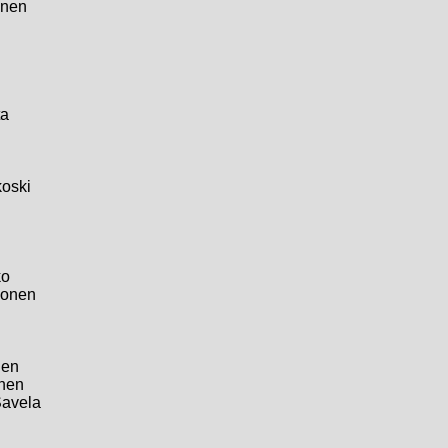
inen
ta
oski
ko
ponen
nen
nen
Savela