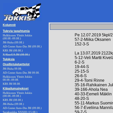
Kolumnit
Tulevia tapahtumia
Pe 12.07.2019 5kpl/2
Hulkkonen Yhtiöt Jokkis
(08.08.-09.08.)
57-2-Miika Oksanen
JM-Huha (09.08.)
152-3-S
AD-Center Auto-Din JM (09.08.)
KRS JM (08.08.)
La 13.07.2019 2122k
X HausUA JM (08.08.)
5-12-Veli Martti Kivel
Tuloksia
6-2-S
Osallistujaluettelot
19-44-S
JM-Huha 09.08.
25-15-S
AD-Center Auto-Din JM 09.08.
26-6-S
Hulkkonen Yhtiöt Jokkis
08.08.-09.08.
29-4-Tomi Rinne
KRS JM 08.08.
35-16-Rahikainen Ju
Kilpailumainokset
39-166-Ahola Nea
Hulkkonen Yhtiöt Jokkis
40-33-Eemeli Mäklin
(08.08.-09.08.)
48-20-S
KRS JM (08.08.)
55-11-Markus Suomi
JM-Huha (09.08.)
56-7-Eveliina Mannil
AD-Center Auto-Din JM (09.08.)
59-7-S
Sorakunkku XXXIII (15.08.)