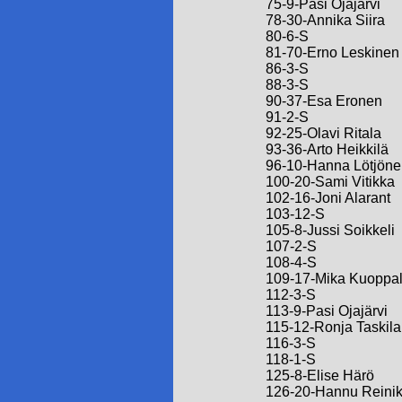
75-9-Pasi Ojajärvi
78-30-Annika Siira
80-6-S
81-70-Erno Leskinen
86-3-S
88-3-S
90-37-Esa Eronen
91-2-S
92-25-Olavi Ritala
93-36-Arto Heikkilä
96-10-Hanna Lötjöne
100-20-Sami Vitikka
102-16-Joni Alarant
103-12-S
105-8-Jussi Soikkeli
107-2-S
108-4-S
109-17-Mika Kuoppa
112-3-S
113-9-Pasi Ojajärvi
115-12-Ronja Taskila
116-3-S
118-1-S
125-8-Elise Härö
126-20-Hannu Reini