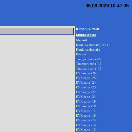
06.08.2026 10:47.05
Kilpailukutsut
Muuta asiaa
Mestarit
Kuuluttajalomake, sähk.
Kuuluttajalomake
Palaute
Tuuppari-sarja -22
Tuuppari-sarja -19
Tuuppari-sarja -18
EVK-sarja -26
EVK-sarja -25
EVK-sarja -24
EVK-sarja -23
EVK-sarja -22
EVK-sarja -21
EVK-sarja -19
EVK-sarja -18
EVK-sarja -17
EVK-sarja -16
EVK-sarja -15
EVK-sarja -14
EVK-sarja -13