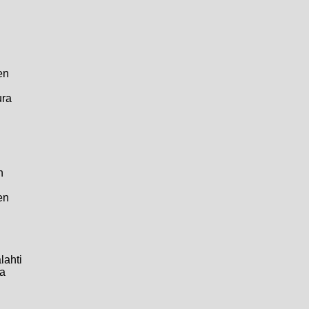
en
ura
n
en
lahti
la