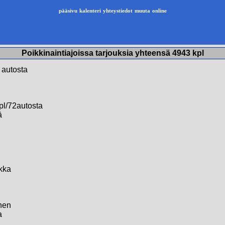
pääsivu
kalenteri
yhteystiedot
muuta
online
Poikkinaintiajoissa tarjouksia yhteensä 4943 kpl
 autosta
pl/72autosta
ä
kka
nen
a