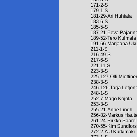
171-2-S
179-1-S
181-29-Ari Huhtala
183-6-S
185-5-S
187-21-Eeva Pajarin
189-52-Tero Kulmala
191-66-Marjaana Uk
211-1-S
216-49-S
217-6-S
221-11-S
223-3-S
225-127-Olli Miettine
238-3-S
246-126-Tarja Lötjön
248-1-S
252-7-Marjo Kojola
253-3-S
255-21-Anne Lindh
256-82-Markus Hauta
261-24-Pirkko Saare
270-55-Kim Sundfors
272-2-A-J Kurkimäki