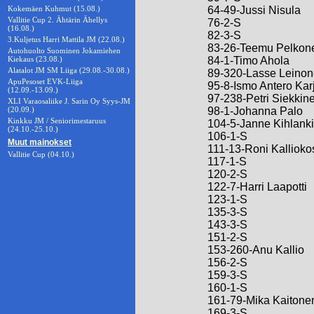
Kokemäen Kuhmut (15.08.)
64-49-Jussi Nisula
Vallitie Cup 2. Ähtärin Ähellys
76-2-S
(16.08.)
82-3-S
3.Kuljetus Harri Mattila JM (22.08.)
83-26-Teemu Pelkon
Autohuolto Suominen Jokamiehen
Kiekaus (23.08.)
84-1-Timo Ahola
Alatalot JM SM Liiga (29.08.-30.08.)
89-320-Lasse Leino
ApuPesoset EVK-Liiga
95-8-Ismo Antero Kar
(12.09.-13.09.)
97-238-Petri Siekkin
XLI Varaosaliike J. Sarin Oy Syys-JM
(20.09.)
98-1-Johanna Palo
Kinkku JM / Seniorimestaruus
104-5-Janne Kihlanki
(24.10.-25.10.)
106-1-S
Muut mainokset
111-13-Roni Kallioko
Vallitie Cup (04.10.)
117-1-S
120-2-S
122-7-Harri Laapotti
123-1-S
135-3-S
143-3-S
151-2-S
153-260-Anu Kallio
156-2-S
159-3-S
160-1-S
161-79-Mika Kaitone
169-3-S