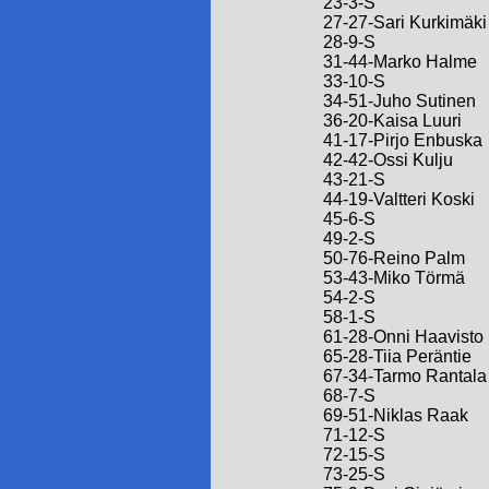
23-3-S
27-27-Sari Kurkimäki
28-9-S
31-44-Marko Halme
33-10-S
34-51-Juho Sutinen
36-20-Kaisa Luuri
41-17-Pirjo Enbuska
42-42-Ossi Kulju
43-21-S
44-19-Valtteri Koski
45-6-S
49-2-S
50-76-Reino Palm
53-43-Miko Törmä
54-2-S
58-1-S
61-28-Onni Haavisto
65-28-Tiia Peräntie
67-34-Tarmo Rantala
68-7-S
69-51-Niklas Raak
71-12-S
72-15-S
73-25-S