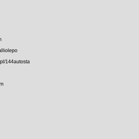
n
lliolepo
pl/144autosta
öm