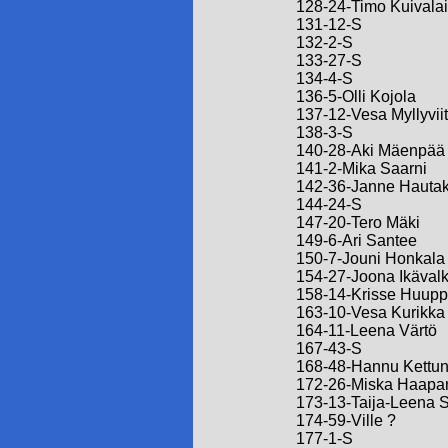
128-24-Timo Kuivala
131-12-S
132-2-S
133-27-S
134-4-S
136-5-Olli Kojola
137-12-Vesa Myllyvii
138-3-S
140-28-Aki Mäenpää
141-2-Mika Saarni
142-36-Janne Hautak
144-24-S
147-20-Tero Mäki
149-6-Ari Santee
150-7-Jouni Honkala
154-27-Joona Ikäval
158-14-Krisse Huup
163-10-Vesa Kurikka
164-11-Leena Värtö
167-43-S
168-48-Hannu Kettu
172-26-Miska Haapa
173-13-Taija-Leena 
174-59-Ville ?
177-1-S