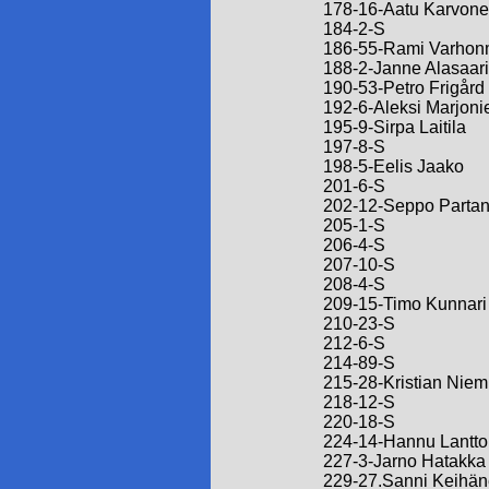
178-16-Aatu Karvon
184-2-S
186-55-Rami Varho
188-2-Janne Alasaari
190-53-Petro Frigård
192-6-Aleksi Marjoni
195-9-Sirpa Laitila
197-8-S
198-5-Eelis Jaako
201-6-S
202-12-Seppo Parta
205-1-S
206-4-S
207-10-S
208-4-S
209-15-Timo Kunnari
210-23-S
212-6-S
214-89-S
215-28-Kristian Niem
218-12-S
220-18-S
224-14-Hannu Lantto
227-3-Jarno Hatakka
229-27.Sanni Keihä