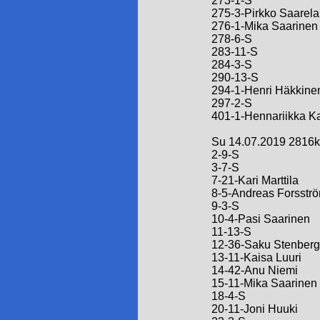
273-1-S
275-3-Pirkko Saarela
276-1-Mika Saarinen
278-6-S
283-11-S
284-3-S
290-13-S
294-1-Henri Häkkine
297-2-S
401-1-Hennariikka Ka
Su 14.07.2019 2816k
2-9-S
3-7-S
7-21-Kari Marttila
8-5-Andreas Forsstr
9-3-S
10-4-Pasi Saarinen
11-13-S
12-36-Saku Stenberg
13-11-Kaisa Luuri
14-42-Anu Niemi
15-11-Mika Saarinen
18-4-S
20-11-Joni Huuki