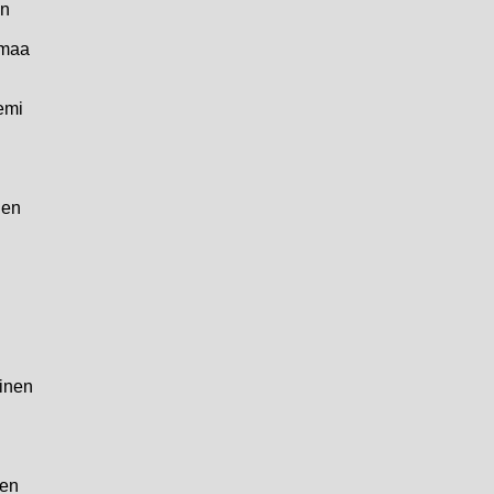
en
nmaa
emi
nen
inen
nen