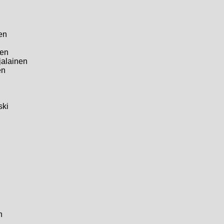
en
nen
jalainen
en
ski
n