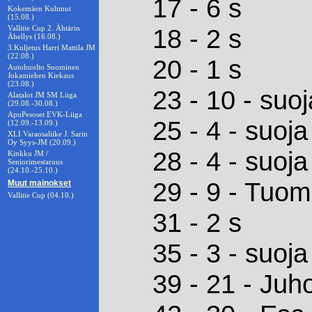
17 - 6 s
Kokemäen Kuhmut
(15.08.)
Vallitie Cup 2. Ähtärin
18 - 2 s
Ähellys (16.08.)
3.Kuljetus Harri Mattila JM
(22.08.)
20 - 1 s
Autohuolto Suominen
Jokamiehen Kiekaus
(23.08.)
23 - 10 - suoj
Alatalot JM SM Liiga
(29.08.-30.08.)
ApuPesoset EVK-Liiga
25 - 4 - suoja
(12.09.-13.09.)
XLI Varaosaliike J. Sarin
Oy Syys-JM (20.09.)
28 - 4 - suoja
Kinkku JM /
Seniorimestaruus
(24.10.-25.10.)
29 - 9 - Tuo
Muut mainokset
Vallitie Cup (04.10.)
31 - 2 s
35 - 3 - suoja
39 - 21 - Ju