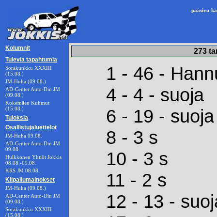
pääsivu
ka
Kolumnit
273 ta
Tulevia tapahtumia
1 - 46 - Han
Sorakunkku XXXIII
(15.08.)
JM-Huha (09.08.)
4 - 4 - suoja
AD-Center Auto-Din JM
(09.08.)
Kokemäen Kuhmut
(15.08.)
6 - 19 - suoja
Tuloksia
Osallistujaluettelot
8 - 3 s
JM-Huha 09.08.
AD-Center Auto-Din JM
09.08.
10 - 3 s
Hulkkonen Yhtiöt Jokkis
08.08.-09.08.
KRS JM 08.08.
11 - 2 s
Kilpailumainokset
JM-Huha (09.08.)
12 - 13 - suoj
AD-Center Auto-Din JM
(09.08.)
Sorakunkku XXXIII
(15.08.)