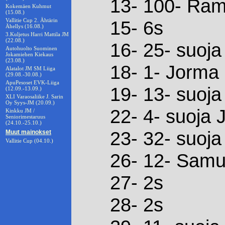
13- 100- Ram
Kokemäen Kuhmut
(15.08.)
Vallitie Cup 2. Ähtärin
15- 6s
Ähellys (16.08.)
3.Kuljetus Harri Mattila JM
(22.08.)
16- 25- suoja
Autohuolto Suominen
Jokamiehen Kiekaus
(23.08.)
18- 1- Jorma 
Alatalot JM SM Liiga
(29.08.-30.08.)
ApuPesoset EVK-Liiga
19- 13- suoja
(12.09.-13.09.)
XLI Varaosaliike J. Sarin
Oy Syys-JM (20.09.)
22- 4- suoja 
Kinkku JM /
Seniorimestaruus
(24.10.-25.10.)
23- 32- suoj
Muut mainokset
Vallitie Cup (04.10.)
26- 12- Samu
27- 2s
28- 2s