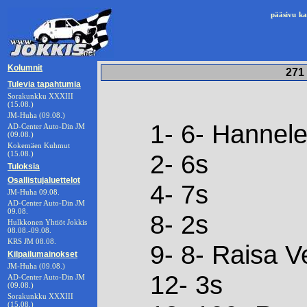
pääsivu
ka
Kolumnit
271 
Tulevia tapahtumia
Sorakunkku XXXIII
(15.08.)
JM-Huha (09.08.)
1- 6- Hannel
AD-Center Auto-Din JM
(09.08.)
Kokemäen Kuhmut
(15.08.)
2- 6s
Tuloksia
Osallistujaluettelot
4- 7s
JM-Huha 09.08.
AD-Center Auto-Din JM
09.08.
8- 2s
Hulkkonen Yhtiöt Jokkis
08.08.-09.08.
KRS JM 08.08.
9- 8- Raisa V
Kilpailumainokset
JM-Huha (09.08.)
12- 3s
AD-Center Auto-Din JM
(09.08.)
Sorakunkku XXXIII
(15.08.)