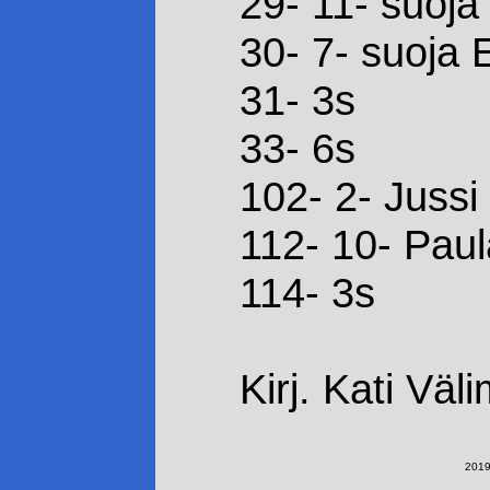
29- 11- suoja
30- 7- suoja 
31- 3s
33- 6s
102- 2- Jussi
112- 10- Paul
114- 3s
Kirj. Kati Väl
2019-