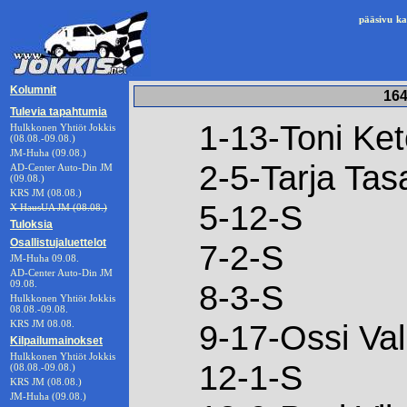
pääsivu
ka
Kolumnit
164
Tulevia tapahtumia
1-13-Toni Ke
Hulkkonen Yhtiöt Jokkis
(08.08.-09.08.)
JM-Huha (09.08.)
2-5-Tarja Tas
AD-Center Auto-Din JM
(09.08.)
KRS JM (08.08.)
5-12-S
X HausUA JM (08.08.)
Tuloksia
Osallistujaluettelot
7-2-S
JM-Huha 09.08.
AD-Center Auto-Din JM
09.08.
8-3-S
Hulkkonen Yhtiöt Jokkis
08.08.-09.08.
KRS JM 08.08.
9-17-Ossi Va
Kilpailumainokset
Hulkkonen Yhtiöt Jokkis
12-1-S
(08.08.-09.08.)
KRS JM (08.08.)
JM-Huha (09.08.)