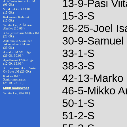
13-9-Pasi Vii
AD-Center Auto-Din JM
(09.08.)
Sorakunkku XXXIII
15-3-S
(15.08.)
Kokemäen Kuhmut
(15.08.)
26-25-Joel I
Vallitie Cup 2. Ähtärin
Ähellys (16.08.)
3.Kuljetus Harri Mattila JM
(22.08.)
30-9-Samuel 
Autohuolto Suominen
Jokamiehen Kiekaus
(23.08.)
33-1-S
Alatalot JM SM Liiga
(29.08.-30.08.)
ApuPesoset EVK-Liiga
38-3-S
(12.09.-13.09.)
XLI Varaosaliike J. Sarin
Oy Syys-JM (20.09.)
42-13-Marko 
Kinkku JM /
Seniorimestaruus
(24.10.-25.10.)
46-5-Mikko An
Muut mainokset
Vallitie Cup (04.10.)
50-1-S
51-2-S