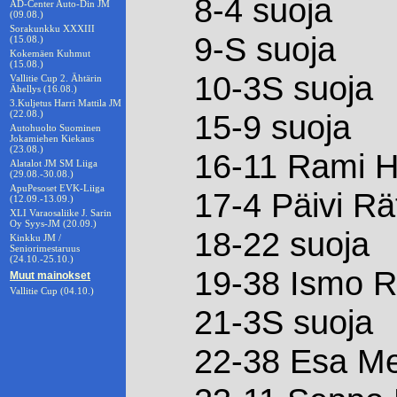
8-4 suoja
AD-Center Auto-Din JM
(09.08.)
Sorakunkku XXXIII
9-S suoja
(15.08.)
Kokemäen Kuhmut
(15.08.)
10-3S suoja
Vallitie Cup 2. Ähtärin
Ähellys (16.08.)
3.Kuljetus Harri Mattila JM
(22.08.)
15-9 suoja
Autohuolto Suominen
Jokamiehen Kiekaus
(23.08.)
16-11 Rami 
Alatalot JM SM Liiga
(29.08.-30.08.)
ApuPesoset EVK-Liiga
17-4 Päivi Rä
(12.09.-13.09.)
XLI Varaosaliike J. Sarin
Oy Syys-JM (20.09.)
18-22 suoja
Kinkku JM /
Seniorimestaruus
(24.10.-25.10.)
19-38 Ismo R
Muut mainokset
Vallitie Cup (04.10.)
21-3S suoja
22-38 Esa Me