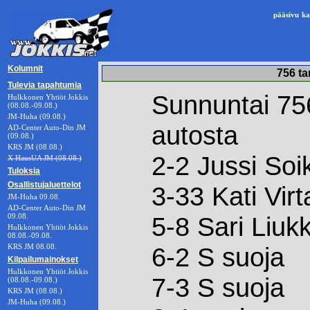
pääsivu
ka
Kolumnit
756 ta
Tulevia tapahtumia
Sunnuntai 756
Hulkkonen Yhtiöt Jokkis
(08.08.-09.08.)
JM-Huha (09.08.)
autosta
AD-Center Auto-Din JM
(09.08.)
KRS JM (08.08.)
2-2 Jussi Soik
X HausUA JM (08.08.)
Tuloksia
Osallistujaluettelot
3-33 Kati Vir
JM-Huha 09.08.
AD-Center Auto-Din JM
09.08.
5-8 Sari Liuk
Hulkkonen Yhtiöt Jokkis
08.08.-09.08.
KRS JM 08.08.
6-2 S suoja
Kilpailumainokset
Hulkkonen Yhtiöt Jokkis
7-3 S suoja
(08.08.-09.08.)
KRS JM (08.08.)
JM-Huha (09.08.)