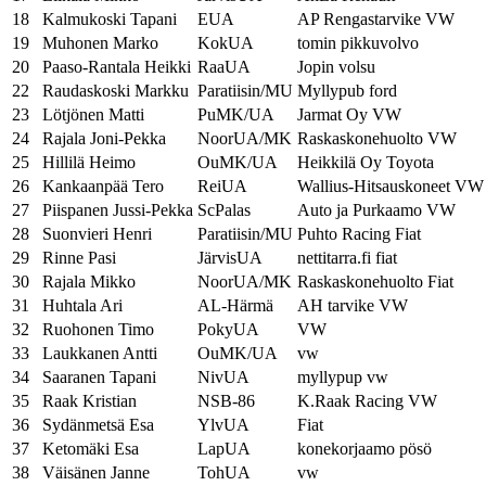
18
Kalmukoski Tapani
EUA
AP Rengastarvike VW
19
Muhonen Marko
KokUA
tomin pikkuvolvo
20
Paaso-Rantala Heikki
RaaUA
Jopin volsu
22
Raudaskoski Markku
Paratiisin/MU
Myllypub ford
23
Lötjönen Matti
PuMK/UA
Jarmat Oy VW
24
Rajala Joni-Pekka
NoorUA/MK
Raskaskonehuolto VW
25
Hillilä Heimo
OuMK/UA
Heikkilä Oy Toyota
26
Kankaanpää Tero
ReiUA
Wallius-Hitsauskoneet VW
27
Piispanen Jussi-Pekka
ScPalas
Auto ja Purkaamo VW
28
Suonvieri Henri
Paratiisin/MU
Puhto Racing Fiat
29
Rinne Pasi
JärvisUA
nettitarra.fi fiat
30
Rajala Mikko
NoorUA/MK
Raskaskonehuolto Fiat
31
Huhtala Ari
AL-Härmä
AH tarvike VW
32
Ruohonen Timo
PokyUA
VW
33
Laukkanen Antti
OuMK/UA
vw
34
Saaranen Tapani
NivUA
myllypup vw
35
Raak Kristian
NSB-86
K.Raak Racing VW
36
Sydänmetsä Esa
YlvUA
Fiat
37
Ketomäki Esa
LapUA
konekorjaamo pösö
38
Väisänen Janne
TohUA
vw