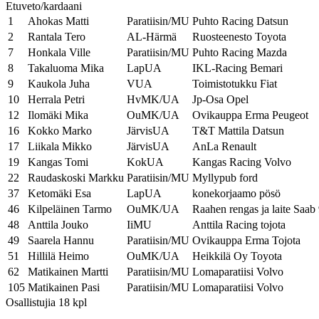
Etuveto/kardaani
1
Ahokas Matti
Paratiisin/MU
Puhto Racing Datsun
2
Rantala Tero
AL-Härmä
Ruosteenesto Toyota
7
Honkala Ville
Paratiisin/MU
Puhto Racing Mazda
8
Takaluoma Mika
LapUA
IKL-Racing Bemari
9
Kaukola Juha
VUA
Toimistotukku Fiat
10
Herrala Petri
HvMK/UA
Jp-Osa Opel
12
Ilomäki Mika
OuMK/UA
Ovikauppa Erma Peugeot
16
Kokko Marko
JärvisUA
T&T Mattila Datsun
17
Liikala Mikko
JärvisUA
AnLa Renault
19
Kangas Tomi
KokUA
Kangas Racing Volvo
22
Raudaskoski Markku
Paratiisin/MU
Myllypub ford
37
Ketomäki Esa
LapUA
konekorjaamo pösö
46
Kilpeläinen Tarmo
OuMK/UA
Raahen rengas ja laite Saab
48
Anttila Jouko
IiMU
Anttila Racing tojota
49
Saarela Hannu
Paratiisin/MU
Ovikauppa Erma Tojota
51
Hillilä Heimo
OuMK/UA
Heikkilä Oy Toyota
62
Matikainen Martti
Paratiisin/MU
Lomaparatiisi Volvo
105
Matikainen Pasi
Paratiisin/MU
Lomaparatiisi Volvo
Osallistujia 18 kpl