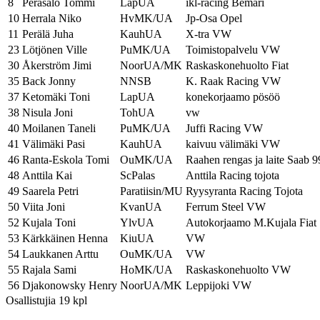
8
Peräsalo Tommi
LapUA
ikl-racing Bemari
10
Herrala Niko
HvMK/UA
Jp-Osa Opel
11
Perälä Juha
KauhUA
X-tra VW
23
Lötjönen Ville
PuMK/UA
Toimistopalvelu VW
30
Åkerström Jimi
NoorUA/MK
Raskaskonehuolto Fiat
35
Back Jonny
NNSB
K. Raak Racing VW
37
Ketomäki Toni
LapUA
konekorjaamo pösöö
38
Nisula Joni
TohUA
vw
40
Moilanen Taneli
PuMK/UA
Juffi Racing VW
41
Välimäki Pasi
KauhUA
kaivuu välimäki VW
46
Ranta-Eskola Tomi
OuMK/UA
Raahen rengas ja laite Saab 9
48
Anttila Kai
ScPalas
Anttila Racing tojota
49
Saarela Petri
Paratiisin/MU
Ryysyranta Racing Tojota
50
Viita Joni
KvanUA
Ferrum Steel VW
52
Kujala Toni
YlvUA
Autokorjaamo M.Kujala Fiat
53
Kärkkäinen Henna
KiuUA
VW
54
Laukkanen Arttu
OuMK/UA
VW
55
Rajala Sami
HoMK/UA
Raskaskonehuolto VW
56
Djakonowsky Henry
NoorUA/MK
Leppijoki VW
Osallistujia 19 kpl