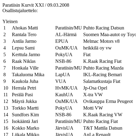
Paratiisin Kurvit XXI / 09.03.2008
Osallistujaluettelo:
Yleinen
1
Ahokas Matti
Paratiisin/MU
Puhto Racing Datsun
2
Rantala Tero
AL-Härmä
Suomen Maa-autot oy Toyo
3
Antila Jarmo
EPUA
Melmac Motors v8
4
Lepsu Sami
OuMK/UA
heikkilä oy vw
5
Kerttula Jarmo
PokyUA
Fiat
6
Raak Niklas
NSB-86
K.Raak Racing Fiat
7
Honkala Ville
Paratiisin/MU
Puhto Racing Mazda
8
Takaluoma Mika
LapUA
IKL-Racing Bemari
9
Kaukola Juha
VUA
Salamatkustaja Fiat
10
Herrala Petri
HvMK/UA
Jp-Osa Opel
11
Perälä Pasi
KauhUA
X-tra VW
12
Mäyrä Jukka
OuMK/UA
Ovikauppa Erma Peugeot
13
Torkko Martti
PokyUA
Motti VW
14
Sundfors Kim
NSB-86
K.Raak Racing VW
15
Isokääntä Jari
Paratiisin/MU
Puhto Racing Fiat
16
Kokko Marko
JärvisUA
T&T Mattila Datsun
17
Liikala Mikko
JärvisUA
AnLa Renault