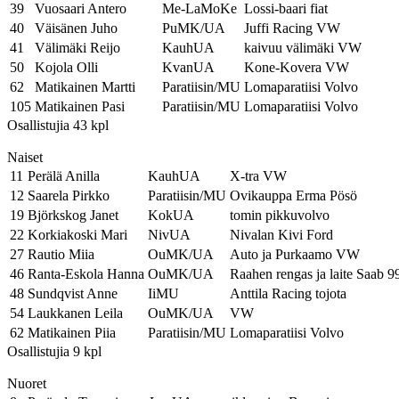
39
Vuosaari Antero
Me-LaMoKe
Lossi-baari fiat
40
Väisänen Juho
PuMK/UA
Juffi Racing VW
41
Välimäki Reijo
KauhUA
kaivuu välimäki VW
50
Kojola Olli
KvanUA
Kone-Kovera VW
62
Matikainen Martti
Paratiisin/MU
Lomaparatiisi Volvo
105
Matikainen Pasi
Paratiisin/MU
Lomaparatiisi Volvo
Osallistujia 43 kpl
Naiset
11
Perälä Anilla
KauhUA
X-tra VW
12
Saarela Pirkko
Paratiisin/MU
Ovikauppa Erma Pösö
19
Björkskog Janet
KokUA
tomin pikkuvolvo
22
Korkiakoski Mari
NivUA
Nivalan Kivi Ford
27
Rautio Miia
OuMK/UA
Auto ja Purkaamo VW
46
Ranta-Eskola Hanna
OuMK/UA
Raahen rengas ja laite Saab 9
48
Sundqvist Anne
IiMU
Anttila Racing tojota
54
Laukkanen Leila
OuMK/UA
VW
62
Matikainen Piia
Paratiisin/MU
Lomaparatiisi Volvo
Osallistujia 9 kpl
Nuoret