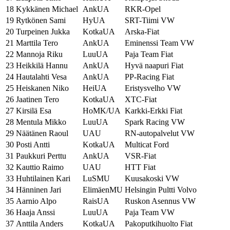
18
Kykkänen Michael
AnkUA
RKR-Opel
19
Rytkönen Sami
HyUA
SRT-Tiimi VW
20
Turpeinen Jukka
KotkaUA
Arska-Fiat
21
Marttila Tero
AnkUA
Eminenssi Team VW
22
Mannoja Riku
LuuUA
Paja Team Fiat
23
Heikkilä Hannu
AnkUA
Hyvä naapuri Fiat
24
Hautalahti Vesa
AnkUA
PP-Racing Fiat
25
Heiskanen Niko
HeiUA
Eristysvelho VW
26
Jaatinen Tero
KotkaUA
XTC-Fiat
27
Kirsilä Esa
HoMK/UA
Karkki-Erkki Fiat
28
Mentula Mikko
LuuUA
Spark Racing VW
29
Näätänen Raoul
UAU
RN-autopalvelut VW
30
Posti Antti
KotkaUA
Multicat Ford
31
Paukkuri Perttu
AnkUA
VSR-Fiat
32
Kauttio Raimo
UAU
HTT Fiat
33
Huhtilainen Kari
LuSMU
Kuusakoski VW
34
Hänninen Jari
ElimäenMU
Helsingin Pultti Volvo
35
Aarnio Alpo
RaisUA
Ruskon Asennus VW
36
Haaja Anssi
LuuUA
Paja Team VW
37
Anttila Anders
KotkaUA
Pakoputkihuolto Fiat