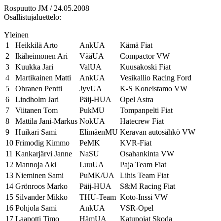
Rospuutto JM / 24.05.2008
Osallistujaluettelo:
Yleinen
1
Heikkilä Arto
AnkUA
Kämä Fiat
2
Ikäheimonen Ari
VääUA
Compactor VW
3
Kuukka Jari
ValUA
Kuusakoski Fiat
4
Martikainen Matti
AnkUA
Vesikallio Racing Ford
5
Ohranen Pentti
JyvUA
K-S Koneistamo VW
6
Lindholm Jari
Päij-HUA
Opel Astra
7
Viitanen Tom
PukMU
Tompanpelti Fiat
8
Mattila Jani-Markus
NokUA
Hatecrew Fiat
9
Huikari Sami
ElimäenMU
Keravan autosähkö VW
10
Frimodig Kimmo
PeMK
KVR-Fiat
11
Kankarjärvi Janne
NaSU
Osahankinta VW
12
Mannoja Aki
LuuUA
Paja Team Fiat
13
Nieminen Sami
PuMK/UA
Lihis Team Fiat
14
Grönroos Marko
Päij-HUA
S&M Racing Fiat
15
Silvander Mikko
THU-Team
Koto-Inssi VW
16
Pohjola Sami
AnkUA
VSR-Opel
17
Laapotti Timo
HämUA
Katupojat Skoda