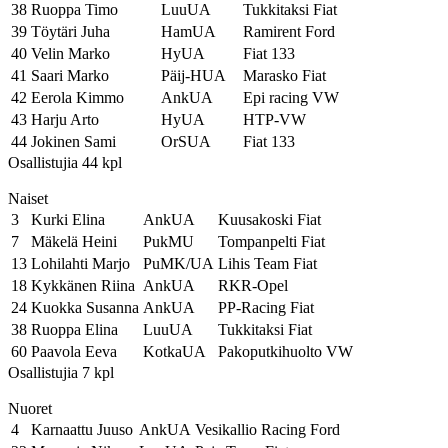
38
Ruoppa Timo
LuuUA
Tukkitaksi Fiat
39
Töytäri Juha
HamUA
Ramirent Ford
40
Velin Marko
HyUA
Fiat 133
41
Saari Marko
Päij-HUA
Marasko Fiat
42
Eerola Kimmo
AnkUA
Epi racing VW
43
Harju Arto
HyUA
HTP-VW
44
Jokinen Sami
OrSUA
Fiat 133
Osallistujia 44 kpl
Naiset
3
Kurki Elina
AnkUA
Kuusakoski Fiat
7
Mäkelä Heini
PukMU
Tompanpelti Fiat
13
Lohilahti Marjo
PuMK/UA
Lihis Team Fiat
18
Kykkänen Riina
AnkUA
RKR-Opel
24
Kuokka Susanna
AnkUA
PP-Racing Fiat
38
Ruoppa Elina
LuuUA
Tukkitaksi Fiat
60
Paavola Eeva
KotkaUA
Pakoputkihuolto VW
Osallistujia 7 kpl
Nuoret
4
Karnaattu Juuso
AnkUA
Vesikallio Racing Ford