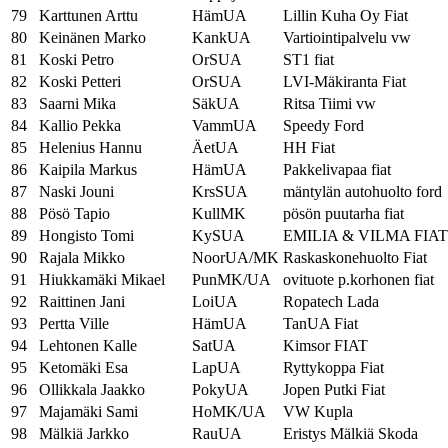
79
Karttunen Arttu
HämUA
Lillin Kuha Oy Fiat
80
Keinänen Marko
KankUA
Vartiointipalvelu vw
81
Koski Petro
OrSUA
ST1 fiat
82
Koski Petteri
OrSUA
LVI-Mäkiranta Fiat
83
Saarni Mika
SäkUA
Ritsa Tiimi vw
84
Kallio Pekka
VammUA
Speedy Ford
85
Helenius Hannu
ÄetUA
HH Fiat
86
Kaipila Markus
HämUA
Pakkelivapaa fiat
87
Naski Jouni
KrsSUA
mäntylän autohuolto ford
88
Pösö Tapio
KullMK
pösön puutarha fiat
89
Hongisto Tomi
KySUA
EMILIA & VILMA FIAT
90
Rajala Mikko
NoorUA/MK
Raskaskonehuolto Fiat
91
Hiukkamäki Mikael
PunMK/UA
ovituote p.korhonen fiat
92
Raittinen Jani
LoiUA
Ropatech Lada
93
Pertta Ville
HämUA
TanUA Fiat
94
Lehtonen Kalle
SatUA
Kimsor FIAT
95
Ketomäki Esa
LapUA
Ryttykoppa Fiat
96
Ollikkala Jaakko
PokyUA
Jopen Putki Fiat
97
Majamäki Sami
HoMK/UA
VW Kupla
98
Mälkiä Jarkko
RauUA
Eristys Mälkiä Skoda