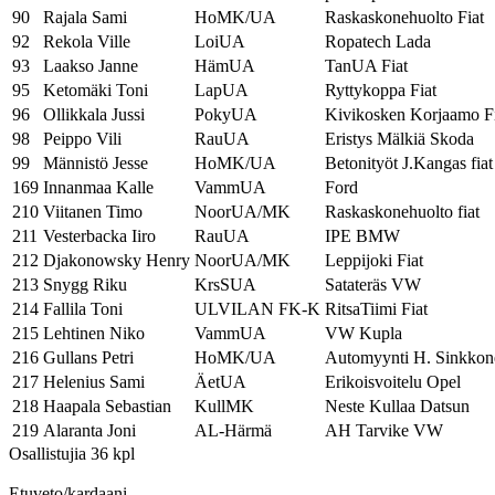
90
Rajala Sami
HoMK/UA
Raskaskonehuolto Fiat
92
Rekola Ville
LoiUA
Ropatech Lada
93
Laakso Janne
HämUA
TanUA Fiat
95
Ketomäki Toni
LapUA
Ryttykoppa Fiat
96
Ollikkala Jussi
PokyUA
Kivikosken Korjaamo Fi
98
Peippo Vili
RauUA
Eristys Mälkiä Skoda
99
Männistö Jesse
HoMK/UA
Betonityöt J.Kangas fiat
169
Innanmaa Kalle
VammUA
Ford
210
Viitanen Timo
NoorUA/MK
Raskaskonehuolto fiat
211
Vesterbacka Iiro
RauUA
IPE BMW
212
Djakonowsky Henry
NoorUA/MK
Leppijoki Fiat
213
Snygg Riku
KrsSUA
Satateräs VW
214
Fallila Toni
ULVILAN FK-K
RitsaTiimi Fiat
215
Lehtinen Niko
VammUA
VW Kupla
216
Gullans Petri
HoMK/UA
Automyynti H. Sinkkon
217
Helenius Sami
ÄetUA
Erikoisvoitelu Opel
218
Haapala Sebastian
KullMK
Neste Kullaa Datsun
219
Alaranta Joni
AL-Härmä
AH Tarvike VW
Osallistujia 36 kpl
Etuveto/kardaani