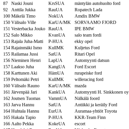
87
Naski Jouni
KrsSUA
mäntylän autohuolto ford
92
Anttila Jukka
RauUA
Ropatech Lada
100
Mäkelä Timo
NokUA
Amdix BMW
150
Välisalo Ville
KarUA/MK
SORVAAMO FJORD
151
Vesterbacka Jouko
RauUA
IPE BMW
152
Salo Mikko
KvanUA
salo team fordi
153
Rajala Juha-Matti
P-HUA
ekky opel
154
Rajainmäki Ismo
KullMK
Kuljetus Ford
155
Railamaa Jussi
SatUA
Ritari Opel
156
Nieminen Henri
LapUA
Automyynti datsun
157
Laakso Juha
KangUA
Ford Escort
158
Karttunen Aki
HämUA
rurapeiske ford
159
Peltomäki Petri
KullMK
willeracing ford
160
Välisalo Rauno
KarUA/MK
mazda
161
Järvenpää Jari
KankUA
Automyynti H. Sinkkonen oy
162
Joutsen Tuomas
VammUA
Nälkälä foord
163
Jarva Hannu
SatUA
Antiikki ja keräily Ford
164
Huhtala Hannu
EurUA
Auramaa-yhtiöt Toyota
165
Hakala Tapio
P-HUA
KKR-Team Finn
166
Aalto Pekka
KokeUA
escort