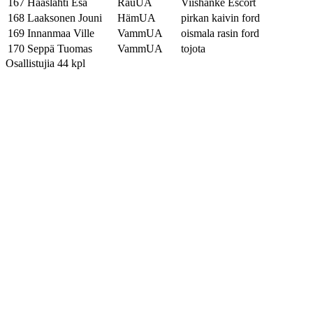
167
Haaslahti Esa
RauUA
Viishanke Escort
168
Laaksonen Jouni
HämUA
pirkan kaivin ford
169
Innanmaa Ville
VammUA
oismala rasin ford
170
Seppä Tuomas
VammUA
tojota
Osallistujia 44 kpl