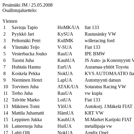
Pesämäki JM / 25.05.2008
Osallistujaluettelo:
Yleinen
1
Savioja Tapio
HoMK/UA
fiat 133
2
Pyykkö Jari
KySUA
Rautasänky VW
3
Peltomäki Petri
KullMK
willeracing ford
4
Ylismäki Teijo
V-SUA
Fiat 133
5
Vesterbacka Jouko
RauUA
IPE BMW
6
Tuomi Juha
KauhUA
JS Auto- ja Konemyynti
7
Huhtala Hannu
EurUA
Auramaa-yhtiöt Toyota
8
Koskela Pekka
NokUA
KVS AUTOMAATIO fia
9
Nieminen Henri
LapUA
Automyynti datsun
10
Torvinen Juha
ATAK/UA
Sotaratsu Racing VW
11
Terho Juha
RauUA
vw kupla
12
Talvitie Marko
LoiUA
Fiat 133
13
Mäkinen Tomi
YlöUA
Autokorj. J.Mäkelä FIAT
14
Mattila Juhamatti
HämUA
KRT VW
15
Leppinen Jukka
KauhUA
M-Market Karijoki FIAT
16
Laineenoja Juha
HuiUA
metallipaja vw
17
Lahti Olli
NokUA
Amdix Opel