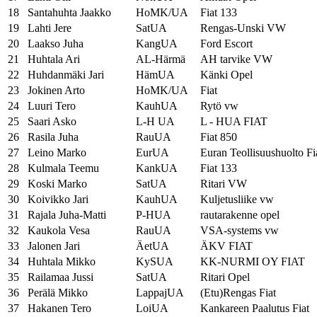
18
Santahuhta Jaakko
HoMK/UA
Fiat 133
19
Lahti Jere
SatUA
Rengas-Unski VW
20
Laakso Juha
KangUA
Ford Escort
21
Huhtala Ari
AL-Härmä
AH tarvike VW
22
Huhdanmäki Jari
HämUA
Känki Opel
23
Jokinen Arto
HoMK/UA
Fiat
24
Luuri Tero
KauhUA
Rytö vw
25
Saari Asko
L-H UA
L - HUA FIAT
26
Rasila Juha
RauUA
Fiat 850
27
Leino Marko
EurUA
Euran Teollisuushuolto Fi
28
Kulmala Teemu
KankUA
Fiat 133
29
Koski Marko
SatUA
Ritari VW
30
Koivikko Jari
KauhUA
Kuljetusliike vw
31
Rajala Juha-Matti
P-HUA
rautarakenne opel
32
Kaukola Vesa
RauUA
VSA-systems vw
33
Jalonen Jari
ÄetUA
ÄKV FIAT
34
Huhtala Mikko
KySUA
KK-NURMI OY FIAT
35
Railamaa Jussi
SatUA
Ritari Opel
36
Perälä Mikko
LappajUA
(Etu)Rengas Fiat
37
Hakanen Tero
LoiUA
Kankareen Paalutus Fiat