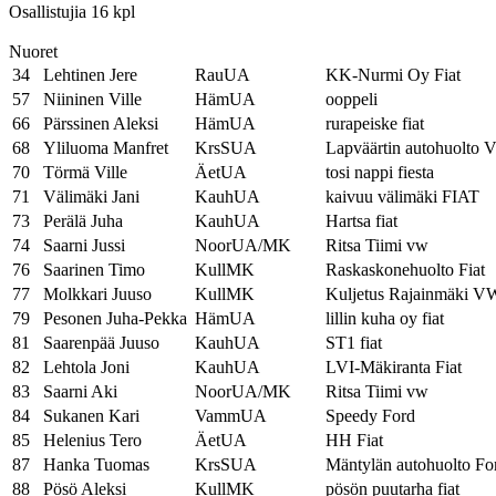
Osallistujia 16 kpl
Nuoret
34
Lehtinen Jere
RauUA
KK-Nurmi Oy Fiat
57
Niininen Ville
HämUA
ooppeli
66
Pärssinen Aleksi
HämUA
rurapeiske fiat
68
Yliluoma Manfret
KrsSUA
Lapväärtin autohuolto
70
Törmä Ville
ÄetUA
tosi nappi fiesta
71
Välimäki Jani
KauhUA
kaivuu välimäki FIAT
73
Perälä Juha
KauhUA
Hartsa fiat
74
Saarni Jussi
NoorUA/MK
Ritsa Tiimi vw
76
Saarinen Timo
KullMK
Raskaskonehuolto Fiat
77
Molkkari Juuso
KullMK
Kuljetus Rajainmäki V
79
Pesonen Juha-Pekka
HämUA
lillin kuha oy fiat
81
Saarenpää Juuso
KauhUA
ST1 fiat
82
Lehtola Joni
KauhUA
LVI-Mäkiranta Fiat
83
Saarni Aki
NoorUA/MK
Ritsa Tiimi vw
84
Sukanen Kari
VammUA
Speedy Ford
85
Helenius Tero
ÄetUA
HH Fiat
87
Hanka Tuomas
KrsSUA
Mäntylän autohuolto Fo
88
Pösö Aleksi
KullMK
pösön puutarha fiat