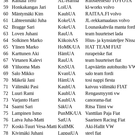
58
Rantala Tero
AL-Härmä
Ruosteenesto TOYOTA
59
Honkakangas Jari
LoiUA
kl-works volvo
60
Mäntymäki Kim
KauhUA
RAITAA.FI volvo
61
Lähteenmäki Juha
KokeUA
JL-rekkamaalaus volvo
62
Bragge Sari
KokeUA
Lounaskahvila manta ford
63
Loven Juhani
RauUA
team huurteiset lada
64
Solkinen Marko
KiikoisAS
Hius- ja kynsiateljee Niss
65
Ylinen Marko
HoMK/UA
HAT TEAM FIAT
66
Karttunen Aki
HämUA
rurapeiske fiat
67
Virtanen Kalevi
RauUA
team huurteiset fiat
68
Yliluoma Mats
KrsSUA
Lapväärtin autohuolto V
69
Salo Mikko
KvanUA
salo team fordi
70
Mäkelä Jani
HämUA
tosi nappi fiesta
71
Välimäki Pasi
KauhUA
kaivuu välimäki FIAT
72
Luuri Rami
KauhUA
Rengasmyynti vw
73
Varjanto Harri
KauhUA
canorama-fiat
74
Saarni Sari
SäkUA
Ritsa Tiimi vw
75
Lampinen Ismo
PunMK/UA
Vanttilan Paja Fiat
76
Latva Juha-Matti
SatUA
Saarinen Racing Fiat
77
Koski-Tuuri Vesa-Matti
KullMK
Aki-Hallit VW
78
Kivimäki Juhani
LappajUA
steel fiat