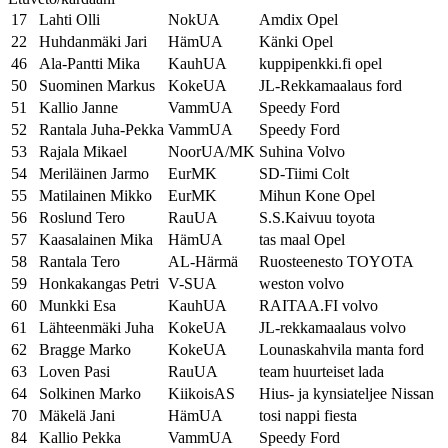
17
Lahti Olli
NokUA
Amdix Opel
22
Huhdanmäki Jari
HämUA
Känki Opel
46
Ala-Pantti Mika
KauhUA
kuppipenkki.fi opel
50
Suominen Markus
KokeUA
JL-Rekkamaalaus ford
51
Kallio Janne
VammUA
Speedy Ford
52
Rantala Juha-Pekka
VammUA
Speedy Ford
53
Rajala Mikael
NoorUA/MK
Suhina Volvo
54
Meriläinen Jarmo
EurMK
SD-Tiimi Colt
55
Matilainen Mikko
EurMK
Mihun Kone Opel
56
Roslund Tero
RauUA
S.S.Kaivuu toyota
57
Kaasalainen Mika
HämUA
tas maal Opel
58
Rantala Tero
AL-Härmä
Ruosteenesto TOYOTA
59
Honkakangas Petri
V-SUA
weston volvo
60
Munkki Esa
KauhUA
RAITAA.FI volvo
61
Lähteenmäki Juha
KokeUA
JL-rekkamaalaus volvo
62
Bragge Marko
KokeUA
Lounaskahvila manta ford
63
Loven Pasi
RauUA
team huurteiset lada
64
Solkinen Marko
KiikoisAS
Hius- ja kynsiateljee Nissan
70
Mäkelä Jani
HämUA
tosi nappi fiesta
84
Kallio Pekka
VammUA
Speedy Ford