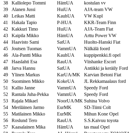
38
Kalliolepo Tommi
HämUA
kostulan vv
39
Alanen Jussi
HuiUA
AJA-team VW
40
Leikas Matti
KauhUA
VW Kupl
41
Hakala Tapio
P-HUA
KKR-Team Finn
42
Kakkuri Timo
HuiUA
AJA-Team Fiat
43
Kaipila Mikko
HämUA
Arttu Power VW
44
Haavisto Sami
SatUA
Huolto-Hanski Fiat
45
Joutsen Tuomas
VammUA
Nälkälä foord
46
Ala-Pantti Mika
KauhUA
kuppipenkki.fi opel
47
Haaslahti Esa
RauUA
Viishanke Escort
48
Jarva Hannu
SatUA
Antiikki ja keräily Ford
49
Ylinen Markus
KarUA/MK
Karvian Betoni Fiat
50
Suominen Mikko
KokeUA
JL Rekkamaalaus ford
51
Kallio Janne
VammUA
Speedy Ford
52
Rantala Juha-Pekka
VammUA
Speedy Ford
53
Rajala Mikael
NoorUA/MK
Suhina Volvo
54
Meriläinen Jarmo
EurMK
SD-Tiimi Colt
55
Matilainen Mikko
EurMK
Mihun Kone Opel
56
Roslund Tero
RauUA
S.S.Kaivuu toyota
57
Kaasalainen Mika
HämUA
tas maal Opel