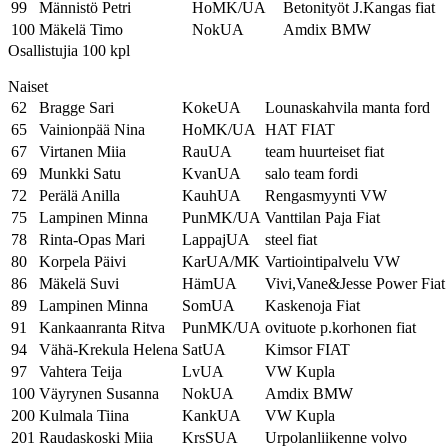
99
Männistö Petri
HoMK/UA
Betonityöt J.Kangas fiat
100
Mäkelä Timo
NokUA
Amdix BMW
Osallistujia 100 kpl
Naiset
62
Bragge Sari
KokeUA
Lounaskahvila manta ford
65
Vainionpää Nina
HoMK/UA
HAT FIAT
67
Virtanen Miia
RauUA
team huurteiset fiat
69
Munkki Satu
KvanUA
salo team fordi
72
Perälä Anilla
KauhUA
Rengasmyynti VW
75
Lampinen Minna
PunMK/UA
Vanttilan Paja Fiat
78
Rinta-Opas Mari
LappajUA
steel fiat
80
Korpela Päivi
KarUA/MK
Vartiointipalvelu VW
86
Mäkelä Suvi
HämUA
Vivi,Vane&Jesse Power Fiat
89
Lampinen Minna
SomUA
Kaskenoja Fiat
91
Kankaanranta Ritva
PunMK/UA
ovituote p.korhonen fiat
94
Vähä-Krekula Helena
SatUA
Kimsor FIAT
97
Vahtera Teija
LvUA
VW Kupla
100
Väyrynen Susanna
NokUA
Amdix BMW
200
Kulmala Tiina
KankUA
VW Kupla
201
Raudaskoski Miia
KrsSUA
Urpolanliikenne volvo