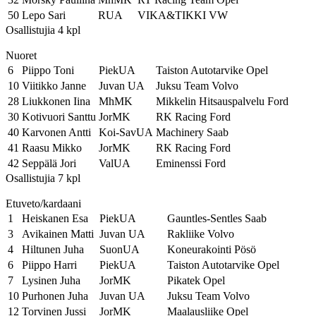
50
Lepo Sari
RUA
VIKA&TIKKI VW
Osallistujia 4 kpl
Nuoret
6
Piippo Toni
PiekUA
Taiston Autotarvike Opel
10
Viitikko Janne
Juvan UA
Juksu Team Volvo
28
Liukkonen Iina
MhMK
Mikkelin Hitsauspalvelu Ford
30
Kotivuori Santtu
JorMK
RK Racing Ford
40
Karvonen Antti
Koi-SavUA
Machinery Saab
41
Raasu Mikko
JorMK
RK Racing Ford
42
Seppälä Jori
ValUA
Eminenssi Ford
Osallistujia 7 kpl
Etuveto/kardaani
1
Heiskanen Esa
PiekUA
Gauntles-Sentles Saab
3
Avikainen Matti
Juvan UA
Rakliike Volvo
4
Hiltunen Juha
SuonUA
Koneurakointi Pösö
6
Piippo Harri
PiekUA
Taiston Autotarvike Opel
7
Lysinen Juha
JorMK
Pikatek Opel
10
Purhonen Juha
Juvan UA
Juksu Team Volvo
12
Torvinen Jussi
JorMK
Maalausliike Opel