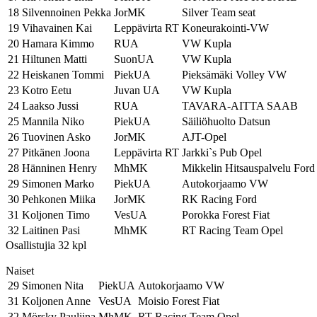
18
Silvennoinen Pekka
JorMK
Silver Team seat
19
Vihavainen Kai
Leppävirta RT
Koneurakointi-VW
20
Hamara Kimmo
RUA
VW Kupla
21
Hiltunen Matti
SuonUA
VW Kupla
22
Heiskanen Tommi
PiekUA
Pieksämäki Volley VW
23
Kotro Eetu
Juvan UA
VW Kupla
24
Laakso Jussi
RUA
TAVARA-AITTA SAAB
25
Mannila Niko
PiekUA
Säiliöhuolto Datsun
26
Tuovinen Asko
JorMK
AJT-Opel
27
Pitkänen Joona
Leppävirta RT
Jarkki`s Pub Opel
28
Hänninen Henry
MhMK
Mikkelin Hitsauspalvelu Ford
29
Simonen Marko
PiekUA
Autokorjaamo VW
30
Pehkonen Miika
JorMK
RK Racing Ford
31
Koljonen Timo
VesUA
Porokka Forest Fiat
32
Laitinen Pasi
MhMK
RT Racing Team Opel
Osallistujia 32 kpl
Naiset
29
Simonen Nita
PiekUA
Autokorjaamo VW
31
Koljonen Anne
VesUA
Moisio Forest Fiat
32
Mörsky Pauliina
MhMK
RT Racing Team Opel