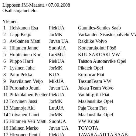
Lipposen JM-Maarata / 07.09.2008
Osallistujaluettelo:
Yleinen
1
Heiskanen Esa
PiekUA
Gauntles-Sentles Saab
2
Lapp Keijo
JorMK
Varkauden Sisustuspalvelu 
3
Avikainen Matti
Juvan UA
Rakliike Volvo
4
Hiltunen Janne
SuonUA
Koneurakointi Pösö
5
Huhtilainen Kari
LuSMU
KUUSAKOSKI VW
6
Piippo Harri
PiekUA
Taiston Autotarvike Opel
7
Lysinen Juha
JorMK
Pikatek Opel
8
Palm Pekka
KUA
Europcar Fiat
9
Paavilainen Veijo
MikUA
TassunTeam VW
10
Puronaho Jouni
Juvan UA
Juksu Team Volvo
11
Pirkkalainen Peetter
PiekUA
Vauhti-grilli Fiat
12
Torvinen Jussi
JorMK
Maalausliike Opel
13
Mannoja Aki
LuuUA
Paja Team Fiat
14
Toivanen Lauri
JorMK
Maalausliike Opel
15
Hiltunen Veli-Matti
SuonUA
VW Kupla
16
Halinen Marko
Juvan UA
TOYOTA
17
Hirvonen Pentti
PiekUA
TAVARA-AITTA SAAB