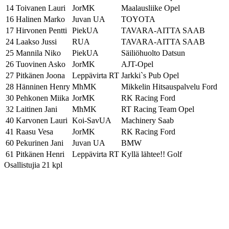
14
Toivanen Lauri
JorMK
Maalausliike Opel
16
Halinen Marko
Juvan UA
TOYOTA
17
Hirvonen Pentti
PiekUA
TAVARA-AITTA SAAB
24
Laakso Jussi
RUA
TAVARA-AITTA SAAB
25
Mannila Niko
PiekUA
Säiliöhuolto Datsun
26
Tuovinen Asko
JorMK
AJT-Opel
27
Pitkänen Joona
Leppävirta RT
Jarkki`s Pub Opel
28
Hänninen Henry
MhMK
Mikkelin Hitsauspalvelu Ford
30
Pehkonen Miika
JorMK
RK Racing Ford
32
Laitinen Jani
MhMK
RT Racing Team Opel
40
Karvonen Lauri
Koi-SavUA
Machinery Saab
41
Raasu Vesa
JorMK
RK Racing Ford
60
Pekurinen Jani
Juvan UA
BMW
61
Pitkänen Henri
Leppävirta RT
Kyllä lähtee!! Golf
Osallistujia 21 kpl